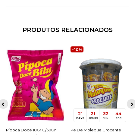
PRODUTOS RELACIONADOS
-10%
21
21
32
44
DAYS
HOURS
MIN
SEC
Pipoca Doce 10Gr C/50Un
ACESSAR
Pe De Moleque Crocante
ACESSAR