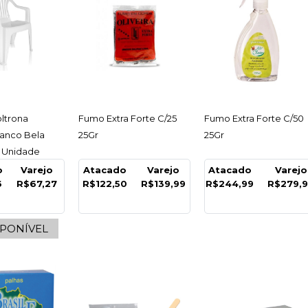
MAXPRINT
Bobina 
40Mmx
ESSAR
ACESSAR
ACESSAR
ltrona
Fumo Extra Forte C/25
Fumo Extra Forte C/50
Metros-
ranco Bela
25Gr
25Gr
- Unidade
o
Varejo
Atacado
Varejo
Atacado
Varejo
6
R$67,27
R$122,50
R$139,99
R$244,99
R$279,
R$6,9
SPONÍVEL