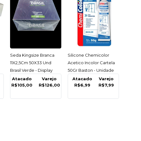
R
LISTA DE DESEJO
ACESSAR
ACESSAR
Seda Kingsize Branca
Silicone Chemicolor
11X2,5Cm 50X33 Und
Acetico Incolor Cartela
tensor
Brasil Verde - Display
50Gr Baston - Unidade
pica 3 Metros
C/50
Atacado
Varejo
Atacado
Varejo
o 2 Estagios
9
R$105,00
R$126,00
R$6,99
R$7,99
 Unidade
INDISPONÍVEL
99