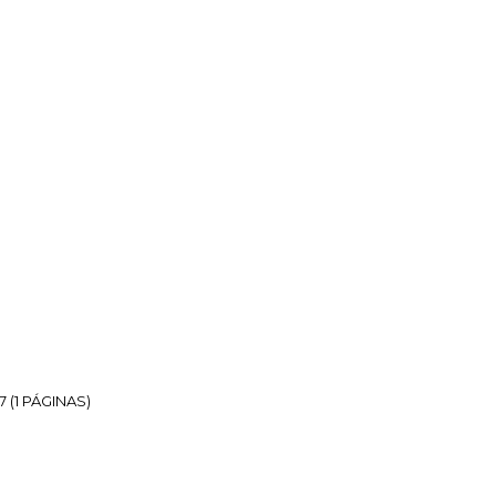
COMPRAR
INDISPONÍVEL
R
LISTA DE DESEJO
tensor
pica 6 Metros
o 3 Estagios
7 (1 PÁGINAS)
 Unidade
INDISPONÍVEL