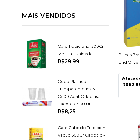
MAIS VENDIDOS
Cafe Tradicional 500Gr
Melitta - Unidade
AC
Palhas Bra
R$29,99
Und Oliveir
Atacad
Copo Plastico
R$62,9
Transparente 180Ml
C/100 Abnt Orleplast -
Pacote C/100 Un
R$8,25
Cafe Caboclo Tradicional
Vacuo 500Gr Caboclo -