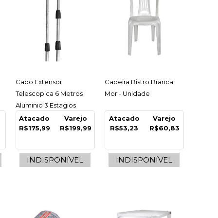
inha De Plastico
unina C/10 Metros
 - Unidade
ACESSAR
ACESSAR
Cabo Extensor
Cadeira Bistro Branca
Telescopica 6 Metros
Mor - Unidade
3
Aluminio 3 Estagios
Nobre - Unidade
Atacado
Varejo
Atacado
Varejo
9
R$175,99
R$199,99
R$53,23
R$60,83
COMPRAR
R
LISTA DE DESEJO
INDISPONÍVEL
INDISPONÍVEL