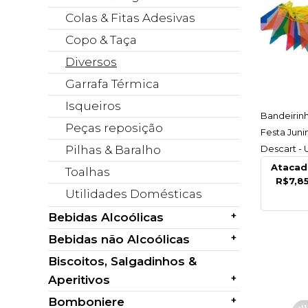
Colas & Fitas Adesivas
Copo & Taça
Diversos
Garrafa Térmica
Isqueiros
AC
Bandeirinh
Peças reposição
Festa Juni
Pilhas & Baralho
Descart -
Atacad
Toalhas
R$7,8
Utilidades Domésticas
+
Bebidas Alcoólicas
+
Bebidas não Alcoólicas
Biscoitos, Salgadinhos &
+
Aperitivos
+
Bomboniere