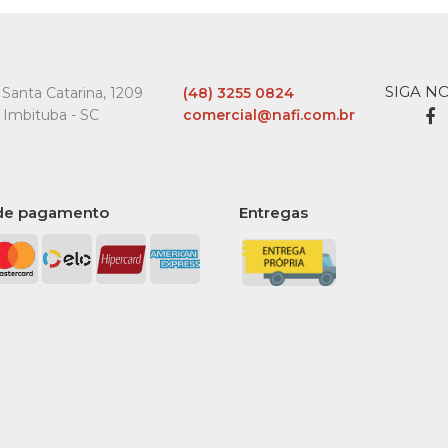
R$199
SIGA N
Santa Catarina, 1209
(48) 3255 0824
 Imbituba - SC
comercial@nafi.com.br
COMPARA
de pagamento
Entregas
MOR
Cadeira