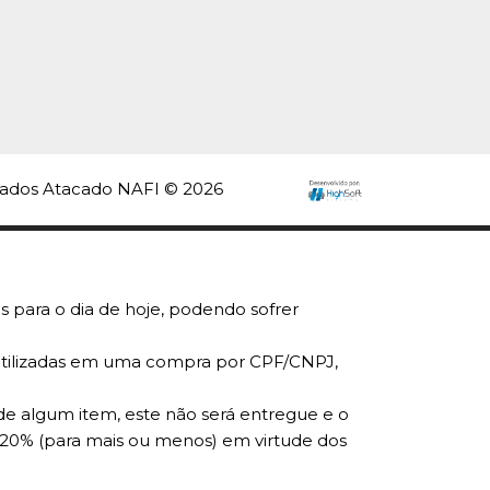
de
INDISPONÍVEL
83
COMPRAR
rvados Atacado NAFI © 2026
INDISPONÍVEL
R
LISTA DE DESEJO
s para o dia de hoje, podendo sofrer
r utilizadas em uma compra por CPF/CNPJ,
de algum item, este não será entregue e o
 20% (para mais ou menos) em virtude dos