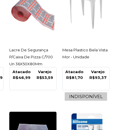
Termica Balança
40Mm C/ 20
ACESSAR
ACESSAR
Lacre De Segurança
Mesa Plastico Bela Vista
 Unidade
P/Caixa De Pizza C/700
Mor - Unidade
Un 36X50X80Mm
INDISPONÍVEL
Descart - Rolo
Atacado
Varejo
Atacado
Varejo
99
R$46,99
R$53,59
R$81,70
R$93,37
9
INDISPONÍVEL
COMPRAR
INDISPONÍVEL