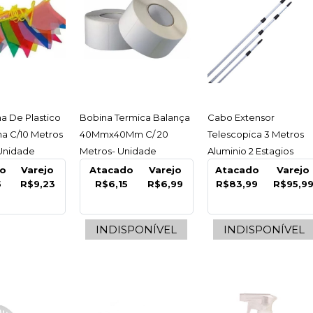
DESCART
Bandeir
Festa J
Descart
ESSAR
ACESSAR
ACESSAR
a De Plastico
Bobina Termica Balança
Cabo Extensor
na C/10 Metros
40Mmx40Mm C/ 20
Telescopica 3 Metros
R$9,2
 Unidade
Metros- Unidade
Aluminio 2 Estagios
Nobre - Unidade
o
Varejo
Atacado
Varejo
Atacado
Varejo
5
R$9,23
R$6,15
R$6,99
R$83,99
R$95,9
COMPARA
INDISPONÍVEL
INDISPONÍVEL