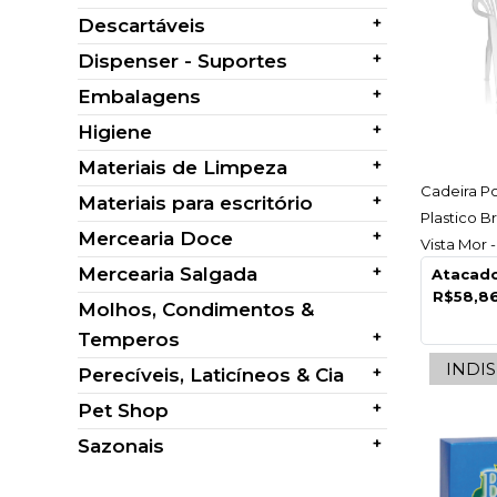
+
Descartáveis
+
Dispenser - Suportes
+
Embalagens
+
Higiene
+
Materiais de Limpeza
AC
Cadeira Po
+
Materiais para escritório
Plastico B
+
Mercearia Doce
Vista Mor 
+
Mercearia Salgada
Atacad
R$58,8
Molhos, Condimentos &
+
Temperos
INDI
+
Perecíveis, Laticíneos & Cia
+
Pet Shop
+
Sazonais