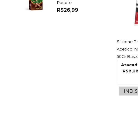
Pacote
R$26,99
AC
Silicone 
Acetico In
50Gr Bast
Atacad
R$8,2
INDI