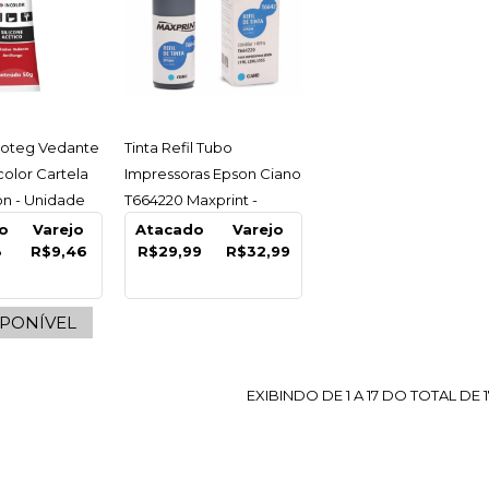
COMPARA
ESSAR
ACESSAR
Proteg Vedante
Tinta Refil Tubo
color Cartela
Impressoras Epson Ciano
on - Unidade
T664220 Maxprint -
Unidade
o
Varejo
Atacado
Varejo
8
R$9,46
R$29,99
R$32,99
NOBRE
Cabo Ex
SPONÍVEL
Telesco
Alumini
EXIBINDO DE 1 A 17 DO TOTAL DE 1
Nobre -