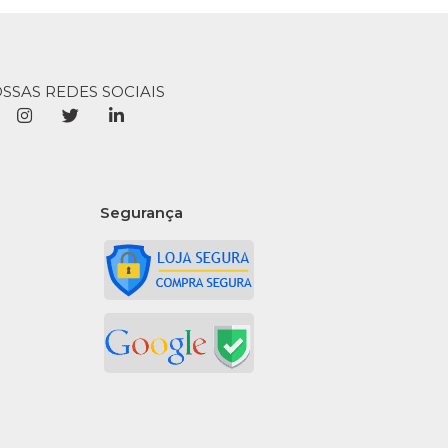
,99
OSSAS REDES SOCIAIS
COMPRAR
INDISPONÍVEL
R
LISTA DE DESEJO
Segurança
 Bistro Branca Mor