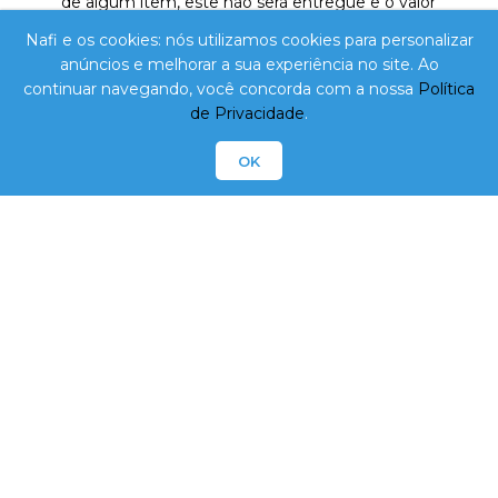
de algum item, este não será entregue e o valor
correspondente não será cobrado. O valor total de sua
Nafi e os cookies: nós utilizamos cookies para personalizar
compra poderá ter uma variação de 20% (para mais
anúncios e melhorar a sua experiência no site. Ao
ou menos) em virtude dos produtos de peso variável.
continuar navegando, você concorda com a nossa
Política
O valor mínimo para cada pedido é de R$ 100,00.
de Privacidade
.
Para melhor atender nossos clientes, reservamo-nos
o direito de limitar, por cliente, a quantidade dos
OK
produtos com preços promocionais. O cartão de
crédito só será processado de fato no dia da entrega
e/ou retirada do pedido.
O pedido só poderá ser retirado pelo titular da compra,
ou pessoa previamente autorizada.
Os pedidos que não forem retirados na loja e/ou
recebidos conforme agendamento no site serão
cancelados em até 1 dia útil.
NAFI Comércio Atacadista Ltda Epp. - CNPJ:
10.788.485/0001-83 - Inscrição Estadual: 255.868.359 /
Avenida Santa Catarina, Nº 1209 / Imbituba - SC - CEP:
88780-000 / Telefone: 48 3255-0824 /
lojavirtual@nafi.com.br