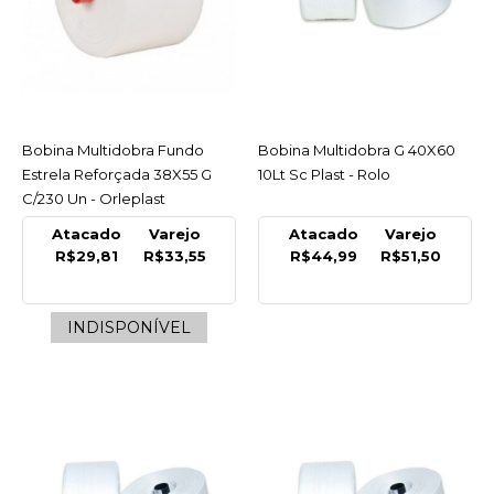
R$9,99
COMPRAR
COMPARAR
Bobina Multidobra Fundo
ACESSAR
Bobina Multidobra G 40X60
ACESSAR
LISTA DE DESEJO
Estrela Reforçada 38X55 G
10Lt Sc Plast - Rolo
C/230 Un - Orleplast
ORLEPLAST
Atacado
Varejo
Atacado
Varejo
Bobina Freezer E
R$29,81
R$33,55
R$44,99
R$51,50
Microondas 30X40 5 Lt
C/100 Orleplast -
Unidade
INDISPONÍVEL
R$12,45
COMPRAR
COMPARAR
LISTA DE DESEJO