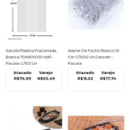
R$93,49
COMPRAR
COMPARAR
LISTA DE DESEJO
Sacola Plastica Fracionada
ACESSAR
Arame De Fecho Branco 10
ACESSAR
Branca 70X80X030 Nafi -
Cm C/1000 Un Descart -
DESCART
Pacote C/100 Un
Pacote
Arame De Fecho Branco
10 Cm C/1000 Un Descart
Atacado
Varejo
Atacado
Varejo
R$74,99
R$93,49
R$15,52
R$17,74
- Pacote
R$17,74
COMPRAR
COMPARAR
LISTA DE DESEJO