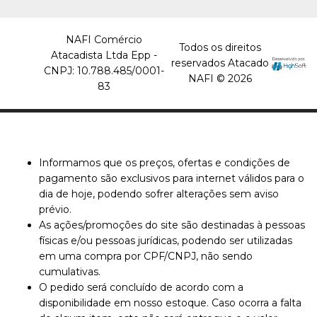
COMPRAR
NAFI Comércio
COMPARAR
Todos os direitos
Atacadista Ltda Epp -
LISTA DE DESEJO
reservados Atacado
CNPJ: 10.788.485/0001-
NAFI © 2026
83
ORLEPLAST
Bobina Picotada 40X62
10 Lt C/500 Un Orleplast
R$83,99
Informamos que os preços, ofertas e condições de
pagamento são exclusivos para internet válidos para o
COMPRAR
dia de hoje, podendo sofrer alterações sem aviso
prévio.
COMPARAR
As ações/promoções do site são destinadas à pessoas
físicas e/ou pessoas jurídicas, podendo ser utilizadas
LISTA DE DESEJO
em uma compra por CPF/CNPJ, não sendo
cumulativas.
O pedido será concluído de acordo com a
disponibilidade em nosso estoque. Caso ocorra a falta