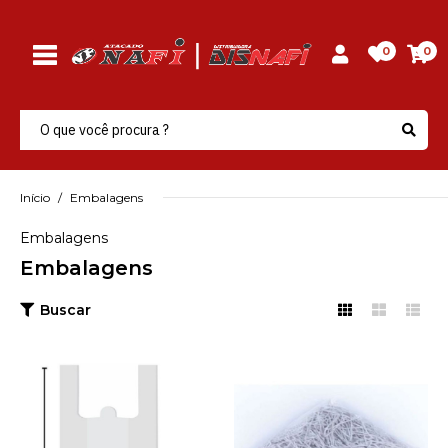
0
0
Início
Embalagens
Embalagens
Embalagens
Buscar
NAFI
Sacola Plastica
Fracionada Branca
70X80X030 Nafi - Pacote
C/100 Un