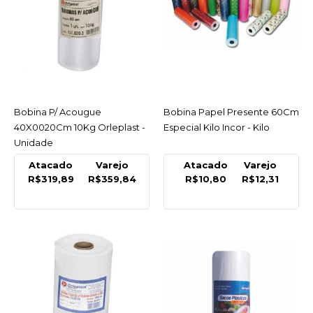
Bobina Multidobra G
40X60 10Lt Sc Plast -
Rolo
R$51,50
COMPRAR
Bobina P/ Acougue
ACESSAR
Bobina Papel Presente 60Cm
ACESSAR
40X0020Cm 10Kg Orleplast -
Especial Kilo Incor - Kilo
COMPARAR
Unidade
LISTA DE DESEJO
Atacado
Varejo
Atacado
Varejo
R$319,89
R$359,84
R$10,80
R$12,31
SCPLAST
Bobina Multidobra M
34X50 8 Lt Sc Plast - Rolo
R$51,50
COMPRAR
COMPARAR