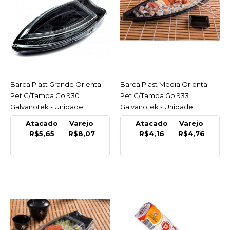
GALVANOTEK
Barca Plast Grande
Oriental Pet C/Tampa Go
930 Galvanotek -
Unidade
Barca Plast Grande Oriental
ACESSAR
Barca Plast Media Oriental
ACESSAR
R$8,07
Pet C/Tampa Go 930
Pet C/Tampa Go 933
Galvanotek - Unidade
Galvanotek - Unidade
COMPRAR
Atacado
Varejo
Atacado
Varejo
R$5,65
R$8,07
R$4,16
R$4,76
COMPARAR
LISTA DE DESEJO
GALVANOTEK
Barca Plast Media
Oriental Pet C/Tampa Go
933 Galvanotek -
Unidade