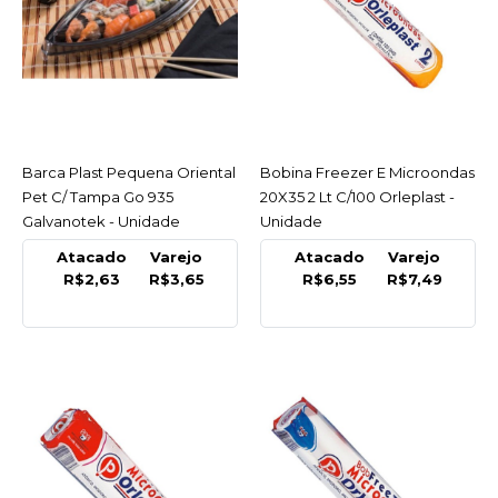
R$4,76
COMPRAR
COMPARAR
LISTA DE DESEJO
Barca Plast Pequena Oriental
ACESSAR
Bobina Freezer E Microondas
ACESSAR
Pet C/ Tampa Go 935
20X35 2 Lt C/100 Orleplast -
GALVANOTEK
Galvanotek - Unidade
Unidade
Barca Plast Pequena
Atacado
Varejo
Atacado
Varejo
Oriental Pet C/ Tampa
R$2,63
R$3,65
R$6,55
R$7,49
Go 935 Galvanotek -
Unidade
R$3,65
COMPRAR
COMPARAR
LISTA DE DESEJO