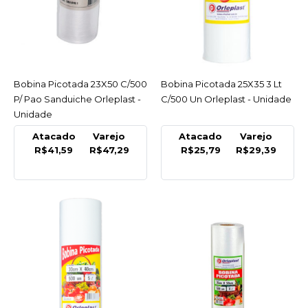
COMPRAR
COMPARAR
LISTA DE DESEJO
Bobina Picotada 23X50 C/500
ACESSAR
Bobina Picotada 25X35 3 Lt
ACESSAR
INCOR
P/ Pao Sanduiche Orleplast -
C/500 Un Orleplast - Unidade
Bobina Picot Hot Dog
Unidade
21,5X10Cm C/100Un
Atacado
Varejo
Atacado
Varejo
R$9,69
R$41,59
R$47,29
R$25,79
R$29,39
COMPRAR
COMPARAR
LISTA DE DESEJO
ORLEPLAST
Bobina Picot P/Frios
Folha Simples 25X35