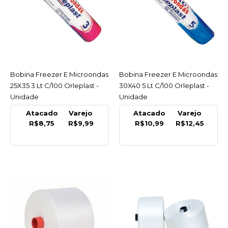
ORLEPLAST
Bobina Freezer E
Microondas 20X35 2 Lt
C/100 Orleplast -
Unidade
Bobina Freezer E Microondas
ACESSAR
Bobina Freezer E Microondas
ACESSAR
25X35 3 Lt C/100 Orleplast -
30X40 5 Lt C/100 Orleplast -
R$7,49
Unidade
Unidade
COMPRAR
Atacado
Varejo
Atacado
Varejo
R$8,75
R$9,99
R$10,99
R$12,45
COMPARAR
LISTA DE DESEJO
ORLEPLAST
Bobina Freezer E
Microondas 25X35 3 Lt
C/100 Orleplast -
Unidade