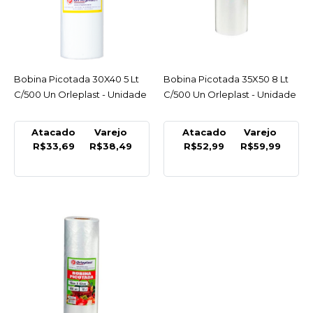
C/1000 Orleplast -
Unidade
R$41,69
Bobina Picotada 30X40 5 Lt
ACESSAR
Bobina Picotada 35X50 8 Lt
ACESSAR
COMPRAR
C/500 Un Orleplast - Unidade
C/500 Un Orleplast - Unidade
COMPARAR
Atacado
Varejo
Atacado
Varejo
LISTA DE DESEJO
R$33,69
R$38,49
R$52,99
R$59,99
ORLEPLAST
Bobina Picotada 16X30 1
Lt C/500 Un Orleplast -
Unidade
R$19,49
COMPRAR