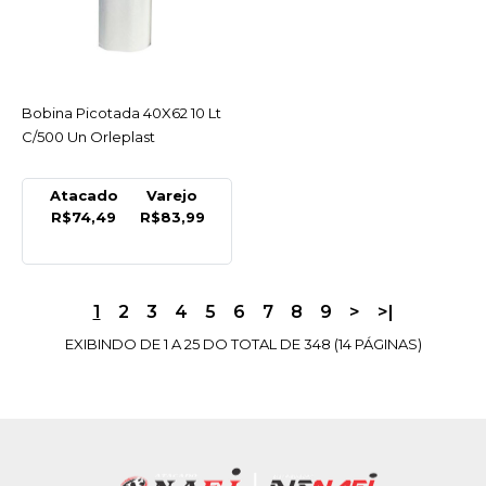
COMPARAR
LISTA DE DESEJO
ORLEPLAST
Bobina Picotada 40X62 10 Lt
ACESSAR
Bobina Picotada 20X35 2
C/500 Un Orleplast
Lt C/500 Un Orleplast -
Unidade
Atacado
Varejo
R$23,59
R$74,49
R$83,99
COMPRAR
1
2
3
4
5
6
7
8
9
>
>|
COMPARAR
LISTA DE DESEJO
EXIBINDO DE 1 A 25 DO TOTAL DE 348 (14 PÁGINAS)
ORLEPLAST
Bobina Picotada 23X50
C/500 P/ Pao Sanduiche
Orleplast - Unidade