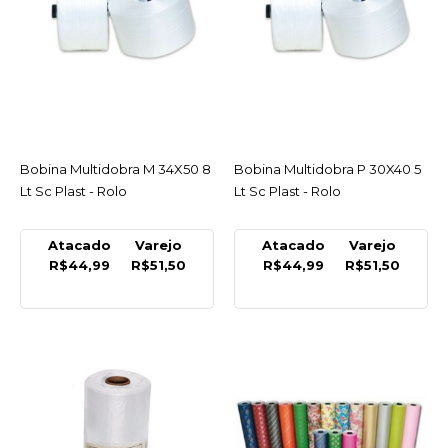
ORLEPLAST
Bobina Multidobra
Fundo Estrela Reforçada
38X55 G C/230 Un -
Orleplast
Bobina Multidobra M 34X50 8
ACESSAR
Bobina Multidobra P 30X40 5
ACESSAR
INDISPONÍVEL
Lt Sc Plast - Rolo
Lt Sc Plast - Rolo
R$33,55
Atacado
Varejo
Atacado
Varejo
R$44,99
R$51,50
R$44,99
R$51,50
COMPRAR
INDISPONÍVEL
COMPARAR
LISTA DE DESEJO
SCPLAST