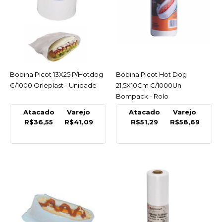
LISTA DE DESEJO
SCPLAST
Bobina Multidobra P
30X40 5 Lt Sc Plast - Rolo
Bobina Picot 13X25 P/Hotdog
ACESSAR
Bobina Picot Hot Dog
ACESSAR
C/1000 Orleplast - Unidade
21,5X10Cm C/1000Un
R$51,50
Bompack - Rolo
COMPRAR
Atacado
Varejo
Atacado
Varejo
R$36,55
R$41,09
R$51,29
R$58,69
COMPARAR
LISTA DE DESEJO
ORLEPLAST
Bobina P/ Acougue
40X0020Cm 10Kg
Orleplast - Unidade