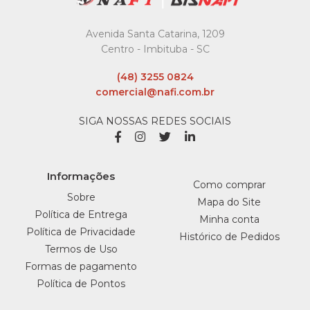
R$47,29
Avenida Santa Catarina, 1209
COMPRAR
Centro - Imbituba - SC
(48) 3255 0824
COMPARAR
comercial@nafi.com.br
LISTA DE DESEJO
SIGA NOSSAS REDES SOCIAIS
ORLEPLAST
Bobina Picotada 25X35 3
Lt C/500 Un Orleplast -
Informações
Unidade
Como comprar
Sobre
Mapa do Site
R$29,39
Política de Entrega
Minha conta
Política de Privacidade
Histórico de Pedidos
COMPRAR
Termos de Uso
Formas de pagamento
COMPARAR
Política de Pontos
LISTA DE DESEJO