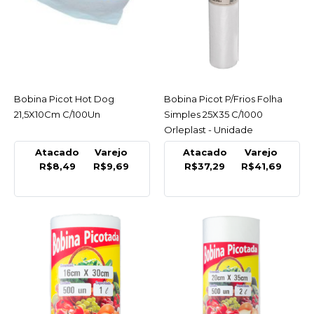
R$359,84
COMPRAR
COMPARAR
LISTA DE DESEJO
Bobina Picot Hot Dog
ACESSAR
Bobina Picot P/Frios Folha
ACESSAR
21,5X10Cm C/100Un
Simples 25X35 C/1000
Orleplast - Unidade
INCOR
Bobina Papel Presente
Atacado
Varejo
Atacado
Varejo
60Cm Especial Kilo Incor
R$8,49
R$9,69
R$37,29
R$41,69
- Kilo
R$12,31
COMPRAR
COMPARAR
LISTA DE DESEJO