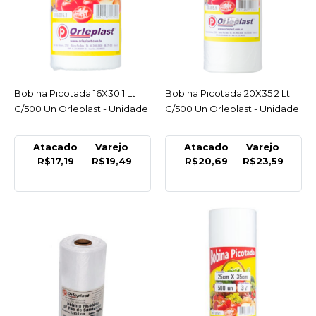
ORLEPLAST
Bobina Picot 13X25
P/Hotdog C/1000
Orleplast - Unidade
R$41,09
Bobina Picotada 16X30 1 Lt
ACESSAR
Bobina Picotada 20X35 2 Lt
ACESSAR
C/500 Un Orleplast - Unidade
C/500 Un Orleplast - Unidade
COMPRAR
Atacado
Varejo
Atacado
Varejo
COMPARAR
R$17,19
R$19,49
R$20,69
R$23,59
LISTA DE DESEJO
BOMPACK
Bobina Picot Hot Dog
21,5X10Cm C/1000Un
Bompack - Rolo
R$58,69