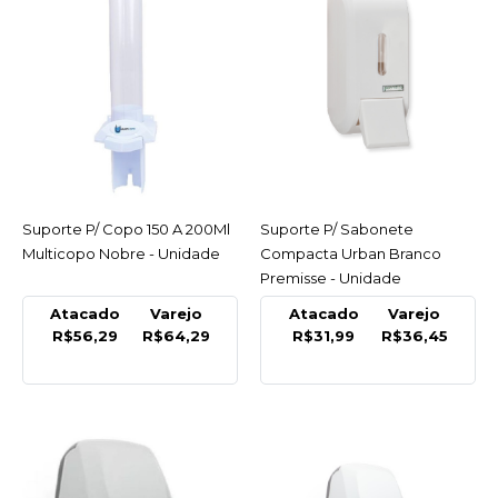
LISTA DE DESEJO
PREMISSE
Reservatorio P/ Suporte
Saboneteira 800Ml
Premisse - Unidade
R$13,49
Suporte P/ Copo 150 A 200Ml
ACESSAR
Suporte P/ Sabonete
ACESSAR
COMPRAR
Multicopo Nobre - Unidade
Compacta Urban Branco
Premisse - Unidade
COMPARAR
Atacado
Varejo
Atacado
Varejo
LISTA DE DESEJO
R$56,29
R$64,29
R$31,99
R$36,45
NOBRE
Suporte Guardanapo
Plastico Interfolha
Branco Nobre - Unidade