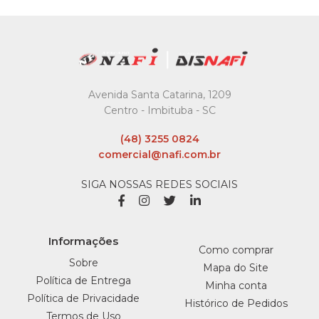
R$64,29
COMPRAR
COMPARAR
Avenida Santa Catarina, 1209
LISTA DE DESEJO
Centro - Imbituba - SC
PREMISSE
(48) 3255 0824
Suporte P/ Sabonete
comercial@nafi.com.br
Compacta Urban Branco
SIGA NOSSAS REDES SOCIAIS
Premisse - Unidade
R$36,45
Informações
COMPRAR
Como comprar
Sobre
Mapa do Site
Política de Entrega
COMPARAR
Minha conta
Política de Privacidade
LISTA DE DESEJO
Histórico de Pedidos
Termos de Uso