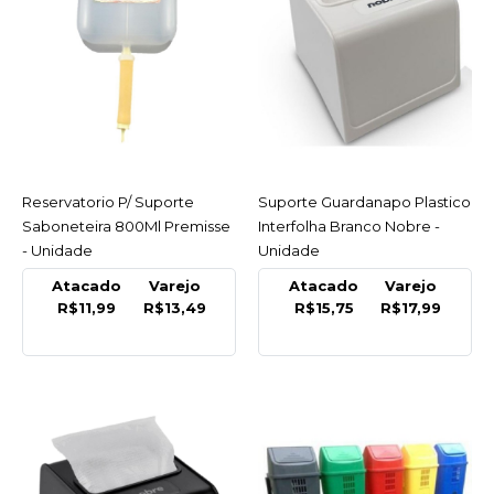
Porta Guardanapo Tipo
Tv Cristal/Plastico -
Unidade
R$16,08
COMPRAR
Reservatorio P/ Suporte
ACESSAR
Suporte Guardanapo Plastico
ACESSAR
COMPARAR
Saboneteira 800Ml Premisse
Interfolha Branco Nobre -
LISTA DE DESEJO
- Unidade
Unidade
Atacado
Varejo
Atacado
Varejo
METAL
R$11,99
R$13,49
R$15,75
R$17,99
Porta Guardanapo Tipo
Tv Inox Metal - Unidade
INDISPONÍVEL
R$22,23
COMPRAR