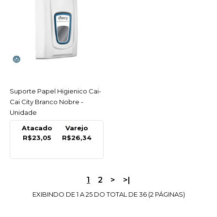
Suporte P/ 5 Lixeira
Seletiva Plasvale -
Unidade
INDISPONÍVEL
R$899,00
Suporte Papel Higienico Cai-
ACESSAR
COMPRAR
Cai City Branco Nobre -
Unidade
INDISPONÍVEL
Atacado
Varejo
R$23,05
R$26,34
COMPARAR
LISTA DE DESEJO
NOBRE
1
2
>
>|
Suporte P/ Copo 150 A
EXIBINDO DE 1 A 25 DO TOTAL DE 36 (2 PÁGINAS)
200Ml Multicopo Nobre -
Unidade