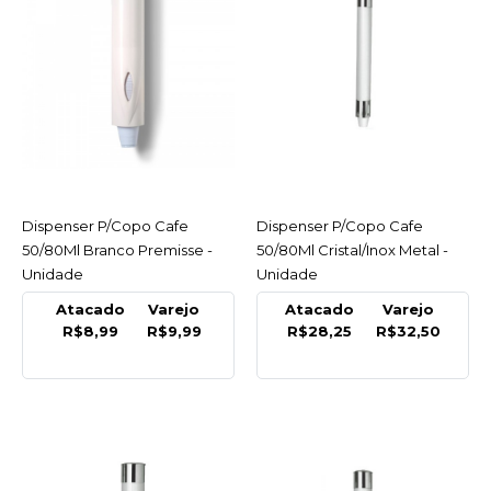
LISTA DE DESEJO
PREMISSE
Dispenser P/Copo Cafe
50/80Ml Branco
Premisse - Unidade
R$9,99
Dispenser P/Copo Cafe
ACESSAR
Dispenser P/Copo Cafe
ACESSAR
50/80Ml Branco Premisse -
50/80Ml Cristal/Inox Metal -
COMPRAR
Unidade
Unidade
Atacado
Varejo
Atacado
Varejo
COMPARAR
R$8,99
R$9,99
R$28,25
R$32,50
LISTA DE DESEJO
METAL
Dispenser P/Copo Cafe
50/80Ml Cristal/Inox
Metal - Unidade