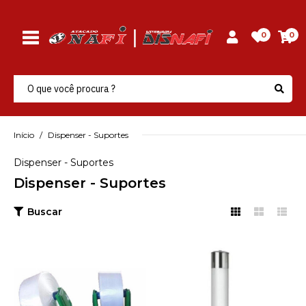
0
0
Início
Dispenser - Suportes
Dispenser - Suportes
Dispenser - Suportes
Buscar
SCPLAST
Dispenser P/Bobina
Multidobra Acougue
Verde Scplast - Unidade