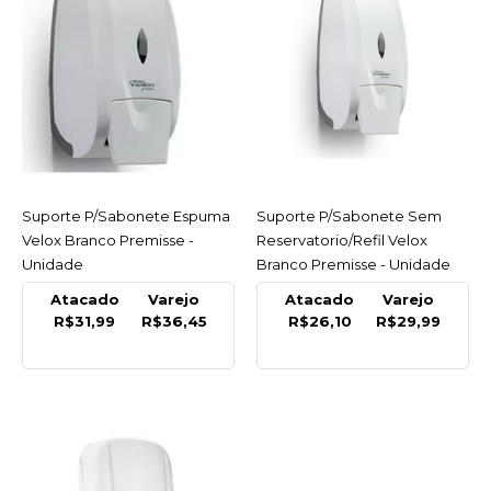
R$17,99
COMPRAR
COMPARAR
LISTA DE DESEJO
NOBRE
Suporte Guardanapo
Suporte P/Sabonete Espuma
ACESSAR
Suporte P/Sabonete Sem
ACESSAR
Plastico Interfolha Preto
Velox Branco Premisse -
Reservatorio/Refil Velox
Nobre - Unidade
Unidade
Branco Premisse - Unidade
Atacado
Varejo
Atacado
Varejo
R$17,99
R$31,99
R$36,45
R$26,10
R$29,99
COMPRAR
COMPARAR
LISTA DE DESEJO
PLASVALE