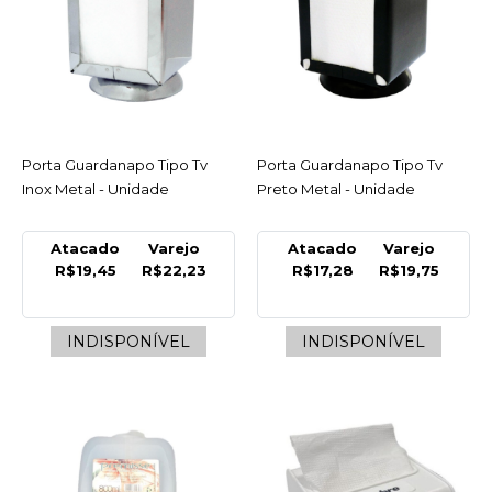
COMPRAR
COMPARAR
LISTA DE DESEJO
Porta Guardanapo Tipo Tv
ACESSAR
Porta Guardanapo Tipo Tv
ACESSAR
METAL
Inox Metal - Unidade
Preto Metal - Unidade
Porta Guardanapo
Design Vermelho Metal -
Atacado
Varejo
Atacado
Varejo
Unidade
R$19,45
R$22,23
R$17,28
R$19,75
R$30,78
INDISPONÍVEL
INDISPONÍVEL
COMPRAR
COMPARAR
LISTA DE DESEJO
METAL