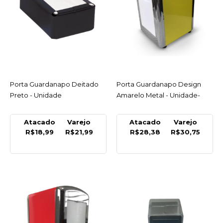
Unidade
R$27,61
COMPRAR
COMPARAR
Porta Guardanapo Deitado
ACESSAR
Porta Guardanapo Design
ACESSAR
LISTA DE DESEJO
Preto - Unidade
Amarelo Metal - Unidade-
METAL
Atacado
Varejo
Atacado
Varejo
Porta Guardanapo
R$18,99
R$21,99
R$28,38
R$30,75
Deitado Cristal/Plastico -
Unidade
R$17,29
COMPRAR
COMPARAR