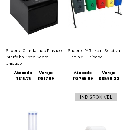
INDISPONÍVEL
COMPARAR
LISTA DE DESEJO
METAL
Suporte Guardanapo Plastico
ACESSAR
Suporte P/ 5 Lixeira Seletiva
ACESSAR
Porta Guardanapo Tipo
Interfolha Preto Nobre -
Plasvale - Unidade
Tv Preto Metal - Unidade
Unidade
INDISPONÍVEL
Atacado
Varejo
Atacado
Varejo
R$15,75
R$17,99
R$785,99
R$899,00
R$19,75
INDISPONÍVEL
COMPRAR
INDISPONÍVEL
COMPARAR