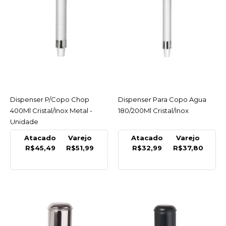
R$32,50
COMPRAR
COMPARAR
LISTA DE DESEJO
Dispenser P/Copo Chop
ACESSAR
Dispenser Para Copo Agua
ACESSAR
METAL
400Ml Cristal/Inox Metal -
180/200Ml Cristal/Inox
Dispenser P/Copo Chop
Unidade
400Ml Cristal/Inox Metal
- Unidade
Atacado
Varejo
Atacado
Varejo
R$45,49
R$51,99
R$32,99
R$37,80
R$51,99
COMPRAR
COMPARAR
LISTA DE DESEJO