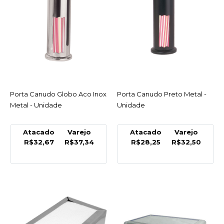
METAL
Dispenser Para Copo
Agua 180/200Ml
Cristal/Inox
R$37,80
COMPRAR
Porta Canudo Globo Aco Inox
ACESSAR
Porta Canudo Preto Metal -
ACESSAR
Metal - Unidade
Unidade
COMPARAR
LISTA DE DESEJO
Atacado
Varejo
Atacado
Varejo
R$32,67
R$37,34
R$28,25
R$32,50
METAL
Porta Canudo Globo Aco
Inox Metal - Unidade
R$37,34
COMPRAR