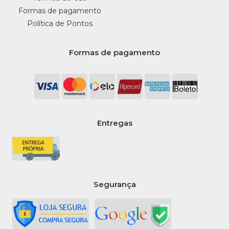
Formas de pagamento
PREMISSE
Política de Pontos
Suporte P/Sabonete
Espuma Velox Branco
Premisse - Unidade
Formas de pagamento
R$36,45
COMPRAR
COMPARAR
Entregas
LISTA DE DESEJO
PREMISSE
Suporte P/Sabonete Sem
Reservatorio/Refil Velox
Segurança
Branco Premisse -
Unidade
R$29,99