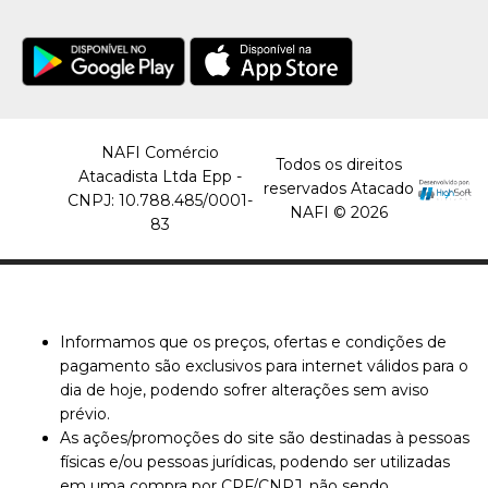
COMPRAR
COMPARAR
LISTA DE DESEJO
NAFI Comércio
Todos os direitos
NOBRE
Atacadista Ltda Epp -
reservados Atacado
Suporte Papel Higienico
CNPJ: 10.788.485/0001-
NAFI © 2026
Cai-Cai City Branco
83
Nobre - Unidade
R$26,34
COMPRAR
Informamos que os preços, ofertas e condições de
pagamento são exclusivos para internet válidos para o
dia de hoje, podendo sofrer alterações sem aviso
COMPARAR
prévio.
LISTA DE DESEJO
As ações/promoções do site são destinadas à pessoas
físicas e/ou pessoas jurídicas, podendo ser utilizadas
em uma compra por CPF/CNPJ, não sendo