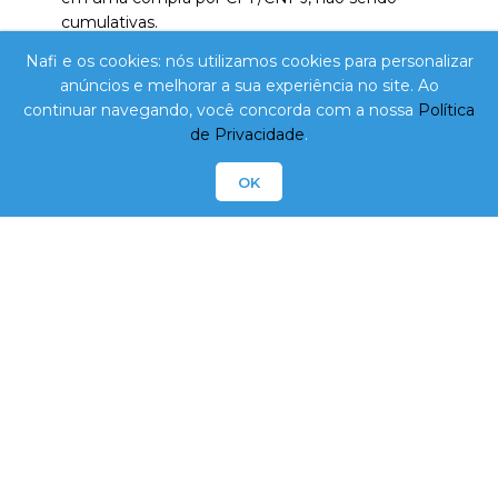
cumulativas.
O pedido será concluído de acordo com a
Nafi e os cookies: nós utilizamos cookies para personalizar
disponibilidade em nosso estoque. Caso ocorra a falta
anúncios e melhorar a sua experiência no site. Ao
de algum item, este não será entregue e o valor
continuar navegando, você concorda com a nossa
Política
correspondente não será cobrado. O valor total de sua
de Privacidade
.
compra poderá ter uma variação de 20% (para mais
ou menos) em virtude dos produtos de peso variável.
OK
O valor mínimo para cada pedido é de R$ 100,00.
Para melhor atender nossos clientes, reservamo-nos
o direito de limitar, por cliente, a quantidade dos
produtos com preços promocionais. O cartão de
crédito só será processado de fato no dia da entrega
e/ou retirada do pedido.
O pedido só poderá ser retirado pelo titular da compra,
ou pessoa previamente autorizada.
Os pedidos que não forem retirados na loja e/ou
recebidos conforme agendamento no site serão
cancelados em até 1 dia útil.
NAFI Comércio Atacadista Ltda Epp. - CNPJ: