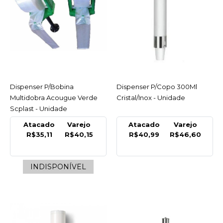
INDISPONÍVEL
R$40,15
COMPRAR
INDISPONÍVEL
Dispenser P/Bobina
ACESSAR
Dispenser P/Copo 300Ml
ACESSAR
COMPARAR
Multidobra Acougue Verde
Cristal/Inox - Unidade
LISTA DE DESEJO
Scplast - Unidade
Atacado
Varejo
Atacado
Varejo
METAL
R$35,11
R$40,15
R$40,99
R$46,60
Dispenser P/Copo 300Ml
Cristal/Inox - Unidade
INDISPONÍVEL
R$46,60
COMPRAR
COMPARAR