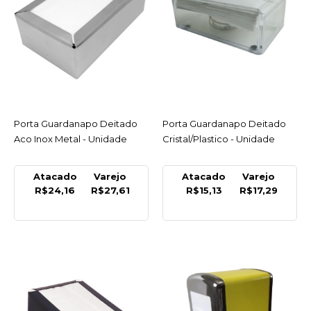
COMPARAR
LISTA DE DESEJO
METAL
Porta Canudo Preto
Metal - Unidade
Porta Guardanapo Deitado
ACESSAR
Porta Guardanapo Deitado
ACESSAR
Aco Inox Metal - Unidade
Cristal/Plastico - Unidade
R$32,50
Atacado
Varejo
Atacado
Varejo
COMPRAR
R$24,16
R$27,61
R$15,13
R$17,29
COMPARAR
LISTA DE DESEJO
METAL
Porta Guardanapo
Deitado Aco Inox Metal -