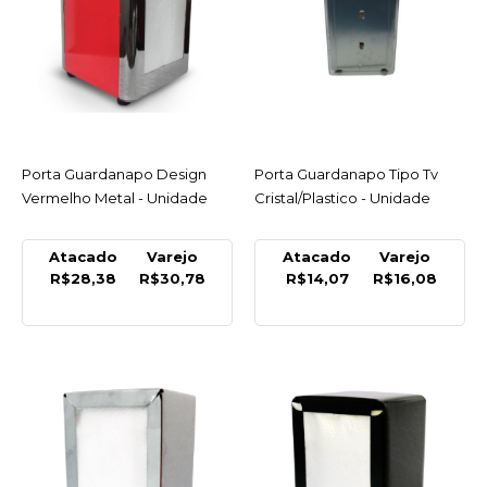
LISTA DE DESEJO
METAL
Porta Guardanapo
Deitado Preto - Unidade
R$21,99
Porta Guardanapo Design
ACESSAR
Porta Guardanapo Tipo Tv
ACESSAR
Vermelho Metal - Unidade
Cristal/Plastico - Unidade
COMPRAR
Atacado
Varejo
Atacado
Varejo
COMPARAR
R$28,38
R$30,78
R$14,07
R$16,08
LISTA DE DESEJO
METAL
Porta Guardanapo
Design Amarelo Metal -
Unidade-
R$30,75