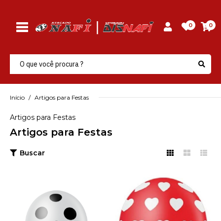
0
0
Início
Artigos para Festas
Artigos para Festas
Artigos para Festas
Buscar
RIBERBALL
Balao Decoracao Bolinha
10.0 Branco/Preto
Riberball - Pacote C/25
Un