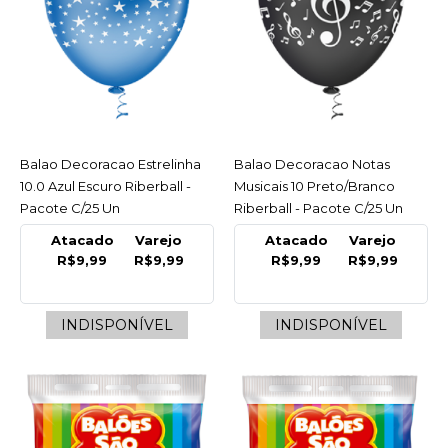
LISTA DE DESEJO
RIBERBALL
Balao Decoracao
Estrelinha 10.0 Azul
Escuro Riberball - Pacote
C/25 Un
Balao Decoracao Estrelinha
ACESSAR
Balao Decoracao Notas
ACESSAR
INDISPONÍVEL
10.0 Azul Escuro Riberball -
Musicais 10 Preto/Branco
Pacote C/25 Un
Riberball - Pacote C/25 Un
R$9,99
Atacado
Varejo
Atacado
Varejo
R$9,99
R$9,99
R$9,99
R$9,99
COMPRAR
INDISPONÍVEL
INDISPONÍVEL
INDISPONÍVEL
COMPARAR
LISTA DE DESEJO
RIBERBALL