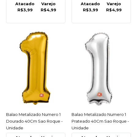
Atacado
Varejo
Atacado
Varejo
INDISPONÍVEL
R$3,99
R$4,99
R$3,99
R$4,99
R$12,39
COMPRAR
INDISPONÍVEL
COMPARAR
LISTA DE DESEJO
SAO ROQUE
Balao Liso 7.0 Verde
Lima C/50 Sao Roque -
Pacote
Balao Metalizado Numero 1
ACESSAR
Balao Metalizado Numero 1
ACESSAR
R$12,39
Dourado 40Cm Sao Roque -
Prateado 40Cm Sao Roque -
Unidade
Unidade
COMPRAR