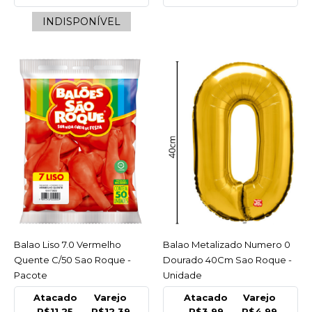
INDISPONÍVEL
INDISPONÍVEL
COMPARAR
LISTA DE DESEJO
SAO ROQUE
Balao Liso 7.0 Rosa Baby
C/50 Sao Roque - Pacote
INDISPONÍVEL
R$12,39
COMPRAR
INDISPONÍVEL
Balao Liso 7.0 Vermelho
ACESSAR
Balao Metalizado Numero 0
ACESSAR
Quente C/50 Sao Roque -
Dourado 40Cm Sao Roque -
Pacote
Unidade
COMPARAR
LISTA DE DESEJO
Atacado
Varejo
Atacado
Varejo
R$11,25
R$12,39
R$3,99
R$4,99