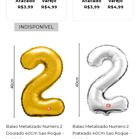
Atacado
Varejo
Atacado
Varejo
R$3,99
R$4,99
R$3,99
R$4,99
COMPARAR
LISTA DE DESEJO
INDISPONÍVEL
SAO ROQUE
Balao Liso 7.0 Vermelho
Quente C/50 Sao Roque -
Pacote
INDISPONÍVEL
R$12,39
COMPRAR
INDISPONÍVEL
COMPARAR
Balao Metalizado Numero 2
ACESSAR
Balao Metalizado Numero 2
ACESSAR
LISTA DE DESEJO
Dourado 40Cm Sao Roque -
Prateado 40Cm Sao Roque -