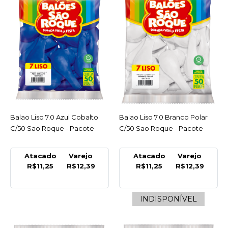
Pacote
R$12,39
COMPRAR
COMPARAR
LISTA DE DESEJO
SAO ROQUE
Balao Liso 7.0 Azul Cobalto
ACESSAR
Balao Liso 7.0 Branco Polar
ACESSAR
Balao Liso 7.0 Azul Baby
C/50 Sao Roque - Pacote
C/50 Sao Roque - Pacote
C/50 Sao Roque - Pacote
INDISPONÍVEL
Atacado
Varejo
Atacado
Varejo
R$11,25
R$12,39
R$11,25
R$12,39
R$12,39
COMPRAR
INDISPONÍVEL
INDISPONÍVEL