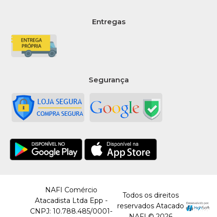
Numero 1 Prateado
40Cm Sao Roque -
Entregas
Unidade
R$4,99
COMPRAR
Segurança
COMPARAR
LISTA DE DESEJO
SAO ROQUE
Balao Metalizado
Numero 2 Dourado
40Cm Sao Roque -
Unidade
NAFI Comércio
Todos os direitos
R$4,99
Atacadista Ltda Epp -
reservados Atacado
CNPJ: 10.788.485/0001-
NAFI © 2026