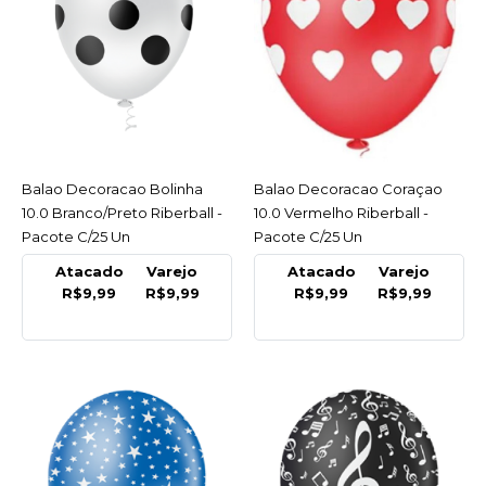
R$9,99
COMPRAR
COMPARAR
LISTA DE DESEJO
Balao Decoracao Bolinha
ACESSAR
Balao Decoracao Coraçao
ACESSAR
10.0 Branco/Preto Riberball -
10.0 Vermelho Riberball -
RIBERBALL
Pacote C/25 Un
Pacote C/25 Un
Balao Decoracao
Coraçao 10.0 Vermelho
Atacado
Varejo
Atacado
Varejo
R$9,99
R$9,99
R$9,99
R$9,99
Riberball - Pacote C/25
Un
R$9,99
COMPRAR
COMPARAR