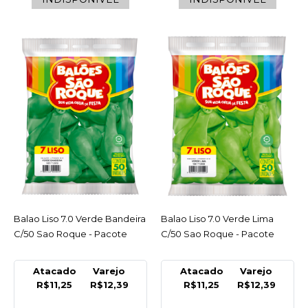
R$16,49
COMPRAR
COMPARAR
LISTA DE DESEJO
SAO ROQUE
Balao Liso 7.0 Preto
Ebano C/50 Sao Roque -
Pacote
Balao Liso 7.0 Verde Bandeira
ACESSAR
Balao Liso 7.0 Verde Lima
ACESSAR
INDISPONÍVEL
C/50 Sao Roque - Pacote
C/50 Sao Roque - Pacote
R$12,39
Atacado
Varejo
Atacado
Varejo
R$11,25
R$12,39
R$11,25
R$12,39
COMPRAR