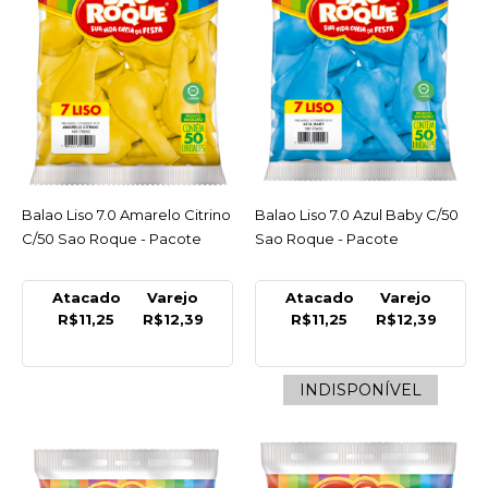
Balao Decoracao Notas
Musicais 10 Preto/Branco
Riberball - Pacote C/25
Un
INDISPONÍVEL
R$9,99
Balao Liso 7.0 Amarelo Citrino
ACESSAR
Balao Liso 7.0 Azul Baby C/50
ACESSAR
COMPRAR
C/50 Sao Roque - Pacote
Sao Roque - Pacote
INDISPONÍVEL
Atacado
Varejo
Atacado
Varejo
R$11,25
R$12,39
R$11,25
R$12,39
COMPARAR
LISTA DE DESEJO
INDISPONÍVEL
SAO ROQUE
Balao Liso 7.0 Amarelo
Citrino C/50 Sao Roque -