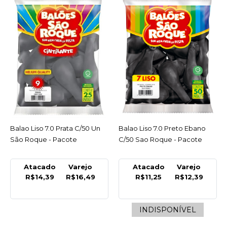
Pacote
INDISPONÍVEL
R$12,39
COMPRAR
INDISPONÍVEL
COMPARAR
LISTA DE DESEJO
Balao Liso 7.0 Prata C/50 Un
ACESSAR
Balao Liso 7.0 Preto Ebano
ACESSAR
São Roque - Pacote
C/50 Sao Roque - Pacote
SAO ROQUE
Balao Liso 7.0 Laranja
Atacado
Varejo
Atacado
Varejo
Mandarim C/50 Sao
R$14,39
R$16,49
R$11,25
R$12,39
Roque - Pacote
R$12,39
INDISPONÍVEL