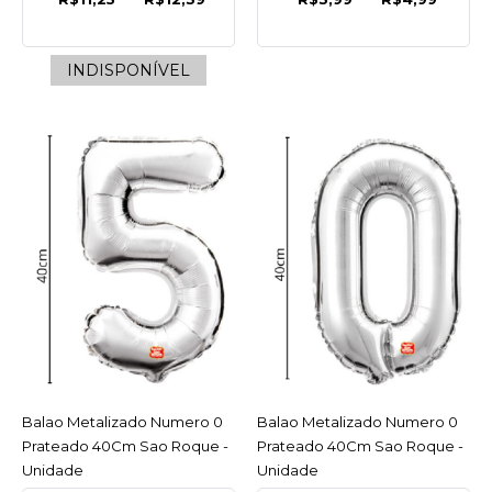
SAO ROQUE
Balao Liso 7.0 Sortido
INDISPONÍVEL
C/50 Sao Roque - Pacote
INDISPONÍVEL
R$12,39
COMPRAR
INDISPONÍVEL
COMPARAR
LISTA DE DESEJO
SAO ROQUE
Balao Metalizado Numero 0
ACESSAR
Balao Metalizado Numero 0
ACESSAR
Balao Liso 7.0 Verde
Prateado 40Cm Sao Roque -
Prateado 40Cm Sao Roque -
Bandeira C/50 Sao
Unidade
Unidade
Roque - Pacote