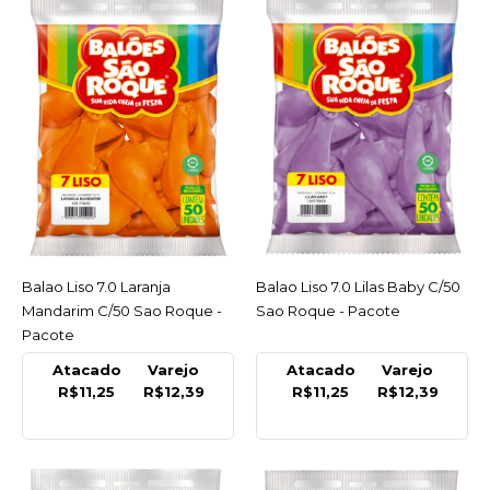
COMPARAR
LISTA DE DESEJO
SAO ROQUE
Balao Liso 7.0 Azul
Cobalto C/50 Sao Roque
- Pacote
R$12,39
COMPRAR
Balao Liso 7.0 Laranja
ACESSAR
Balao Liso 7.0 Lilas Baby C/50
ACESSAR
Mandarim C/50 Sao Roque -
Sao Roque - Pacote
Pacote
COMPARAR
LISTA DE DESEJO
Atacado
Varejo
Atacado
Varejo
R$11,25
R$12,39
R$11,25
R$12,39
SAO ROQUE
Balao Liso 7.0 Branco
Polar C/50 Sao Roque -