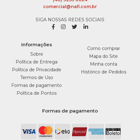
comercial@nafi.com.br
SAO ROQUE
Balao Metalizado
SIGA NOSSAS REDES SOCIAIS
Numero 1 Dourado
40Cm Sao Roque -
Unidade
Informações
Como comprar
INDISPONÍVEL
Sobre
Mapa do Site
Política de Entrega
Minha conta
R$4,99
Política de Privacidade
Histórico de Pedidos
Termos de Uso
COMPRAR
Formas de pagamento
INDISPONÍVEL
Política de Pontos
COMPARAR
Formas de pagamento
LISTA DE DESEJO
SAO ROQUE
Balao Metalizado