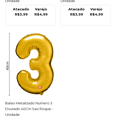
Unidade
Unidade
SAO ROQUE
Atacado
Varejo
Atacado
Varejo
Balao Metalizado
R$3,99
R$4,99
R$3,99
R$4,99
Numero 0 Dourado
40Cm Sao Roque -
Unidade
R$4,99
COMPRAR
COMPARAR
LISTA DE DESEJO
SAO ROQUE
Balao Metalizado
Numero 0 Prateado
40Cm Sao Roque -
Balao Metalizado Numero 3
ACESSAR
Unidade
Dourado 40Cm Sao Roque -
Unidade