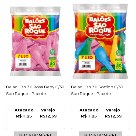
COMPRAR
COMPARAR
LISTA DE DESEJO
SAO ROQUE
Balao Liso 7.0 Lilas Baby
C/50 Sao Roque - Pacote
R$12,39
COMPRAR
Balao Liso 7.0 Rosa Baby C/50
ACESSAR
Balao Liso 7.0 Sortido C/50
ACESSAR
Sao Roque - Pacote
Sao Roque - Pacote
COMPARAR
LISTA DE DESEJO
Atacado
Varejo
Atacado
Varejo
R$11,25
R$12,39
R$11,25
R$12,39
SAO ROQUE
Balao Liso 7.0 Prata C/50
Un São Roque - Pacote
INDISPONÍVEL
INDISPONÍVEL