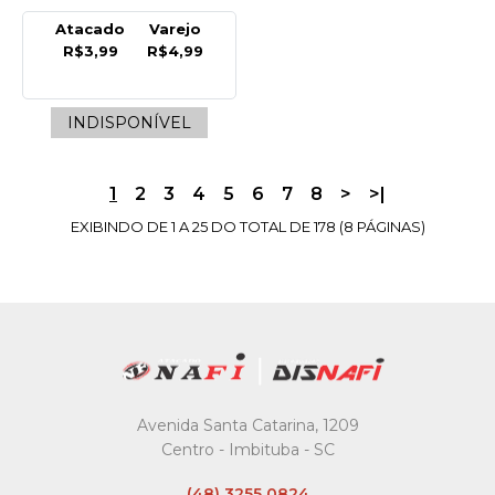
R$4,99
Atacado
Varejo
R$3,99
R$4,99
COMPRAR
COMPARAR
INDISPONÍVEL
LISTA DE DESEJO
1
2
3
4
5
6
7
8
>
>|
SAO ROQUE
EXIBINDO DE 1 A 25 DO TOTAL DE 178 (8 PÁGINAS)
Balao Metalizado
Numero 0 Prateado
40Cm Sao Roque -
Unidade
R$4,99
COMPRAR
Avenida Santa Catarina, 1209
Centro - Imbituba - SC
COMPARAR
LISTA DE DESEJO
(48) 3255 0824