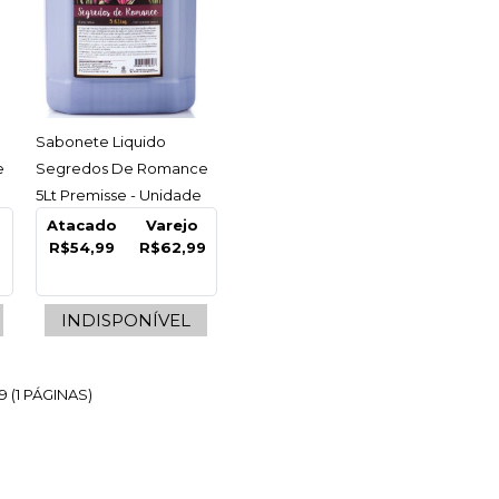
COMPRAR
R
LISTA DE DESEJO
ACESSAR
Sabonete Liquido
e
Segredos De Romance
5Lt Premisse - Unidade
Atacado
Varejo
9
R$54,99
R$62,99
INDISPONÍVEL
9 (1 PÁGINAS)
te Espuma
e Sensitive 700Ml