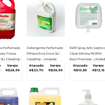
CLASSLIMP
Deterg
P/Maos 
Vermelh
Unidad
ESSAR
ACESSAR
ACESSAR
te Perfumado
Detergente Perfumado
Refil Spray Anti-Septic
ssic Frutas
P/Maos Erva Doce 5Lt
Clean Elimina 99,99%
5Lt Classlimp -
Classlimp - Unidade
Bact Premisse - Unida
R$26,
o
Varejo
Atacado
Varejo
Atacado
Varejo
0
R$26,99
R$23,70
R$26,99
R$10,65
R$12,15
COMPARA