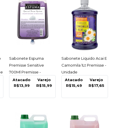
ente Perfumado
Classic Frutas
as 5Lt Classlimp -
e
ACESSAR
ACESSAR
o
Sabonete Espuma
Sabonete Liquido Acai E
Premisse Sensitive
Camomila 1Lt Premisse -
de
700Ml Premisse -
Unidade
99
Unidade
Atacado
Varejo
Atacado
Varejo
R$13,99
R$15,99
R$15,49
R$17,65
COMPRAR
R
LISTA DE DESEJO