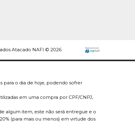
e Liquido Acai E
a 1Lt Premisse -
e
5
rvados Atacado NAFI © 2026
COMPRAR
R
LISTA DE DESEJO
s para o dia de hoje, podendo sofrer
r utilizadas em uma compra por CPF/CNPJ,
de algum item, este não será entregue e o
 20% (para mais ou menos) em virtude dos