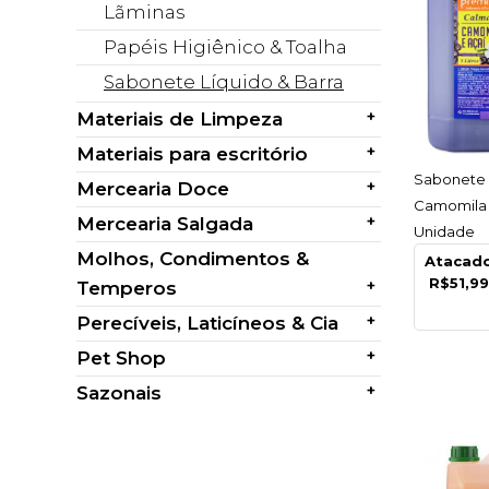
Lãminas
Papéis Higiênico & Toalha
Sabonete Líquido & Barra
+
Materiais de Limpeza
+
Materiais para escritório
AC
Sabonete L
+
Mercearia Doce
Camomila 
+
Mercearia Salgada
Unidade
Molhos, Condimentos &
Atacad
R$51,9
+
Temperos
+
Perecíveis, Laticíneos & Cia
+
Pet Shop
+
Sazonais