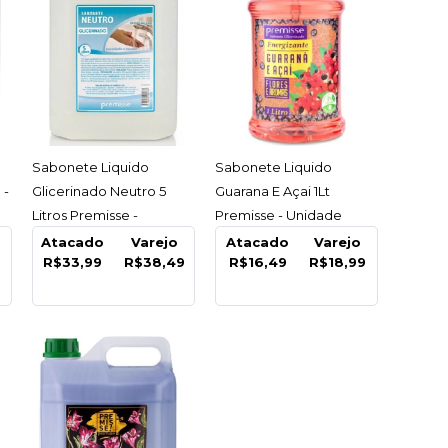
ACESSAR
ACESSAR
Sabonete Liquido
Sabonete Liquido
 -
Glicerinado Neutro 5
Guarana E Açai 1Lt
Litros Premisse -
Premisse - Unidade
Unidade
Atacado
Varejo
Atacado
Varejo
5
R$33,99
R$38,49
R$16,49
R$18,99
ray Anti-Septico
limina 99,99%
emisse - Unidade
5