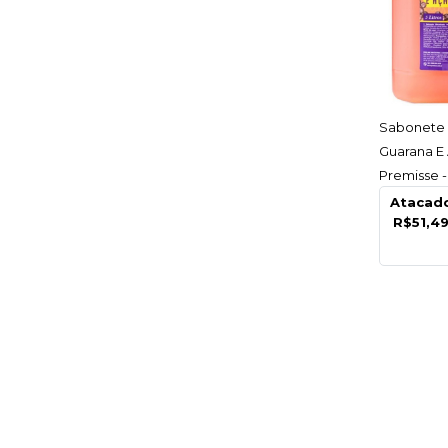
AC
Sabonete 
Guarana E 
Premisse 
Atacad
R$51,4