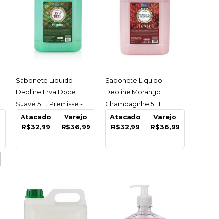
ACESSAR
ACESSAR
Sabonete Liquido
Sabonete Liquido
Deoline Erva Doce
Deoline Morango E
ente Perfumado
Suave 5 Lt Premisse -
Champagnhe 5 Lt
Unidade
Premisse - Unidade
Atacado
Varejo
Atacado
Varejo
Erva Doce 5Lt
5
R$32,99
R$36,99
R$32,99
R$36,99
mp - Unidade
99
COMPRAR
R
LISTA DE DESEJO