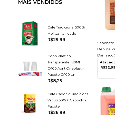
MAIS VENDIDOS
Cafe Tradicional 500Gr
Melitta - Unidade
R$29,99
AC
Sabonete 
Deoline P
Damasco 5 
Copo Plastico
Unidade
Transparente 180Ml
Atacad
R$32,9
C/100 Abnt Orleplast -
Pacote C/100 Un
R$8,25
Cafe Caboclo Tradicional
Vacuo 500Gr Caboclo -
Pacote
R$26,99