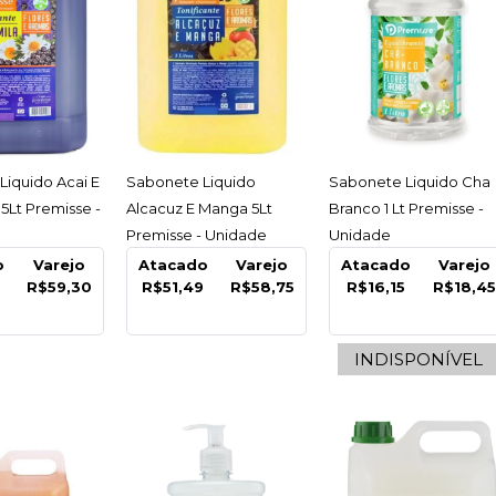
ESSAR
ACESSAR
ACESSAR
iquido Acai E
Sabonete Liquido
Sabonete Liquido Cha
CLASSLIMP
5Lt Premisse -
Alcacuz E Manga 5Lt
Branco 1 Lt Premisse -
Deterg
Premisse - Unidade
Unidade
o
Varejo
Atacado
Varejo
Atacado
Varejo
P/Maos 
9
R$59,30
R$51,49
R$58,75
R$16,15
R$18,4
Classli
INDISPONÍVEL
R$26,
COMPARA