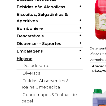
+
Bebidas não Alcoólicas
Biscoitos, Salgadinhos &
+
Aperitivos
+
Bomboniere
+
Descartáveis
+
Dispenser - Suportes
AC
Detergen
+
Embalagens
P/Maos Cla
-
Higiene
Vermelhas 
Desodorante
Unidade
Atacad
R$23,7
Diversos
Fraldas, Absorventes &
Toalha Umedecida
Guardanapos & Toalhas de
papel