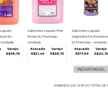
COMPARA
ESSAR
ACESSAR
ACESSAR
Liquido
Sabonete Liquido Pink
Sabonete Liquido
Açai 5Lt
Rosas 5Lt Premisse -
Segredos De Romanc
- Unidade
Unidade
1Lt Premisse - Unidade
o
Varejo
Atacado
Varejo
Atacado
Varejo
9
R$58,75
R$51,49
R$58,75
R$17,69
R$20,1
INDISPONÍVEL
EXIBINDO DE 1 A 19 DO TOTAL DE 1
PREMISSE
Sabone
Premiss