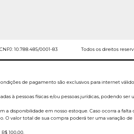
PREMISSE
Sabonet
Camomil
Unidad
R$17,6
CNPJ: 10.788.485/0001-83
Todos os direitos rese
COMPARA
ondições de pagamento são exclusivos para internet válido
adas à pessoas físicas e/ou pessoas jurídicas, podendo se
 a disponibilidade em nosso estoque. Caso ocorra a falta 
o. O valor total de sua compra poderá ter uma variação de
 R$ 100,00.