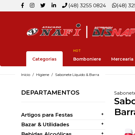
(48) 3255 0824
(48) 3
HOT
Categorias
Bomboniere
Mercearia
Início
Higiene
Sabonete Líquido & Barra
DEPARTAMENTOS
Sabonete
Sabo
Barr
+
Artigos para Festas
+
Bazar & Utilidades
+
Bebidas Alcoólicas