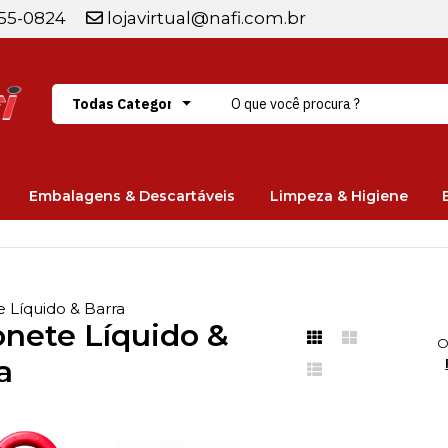
255-0824
lojavirtual@nafi.com.br
Embalagens & Descartáveis
Limpeza & Higiene
 Líquido & Barra
nete Líquido &
O
a