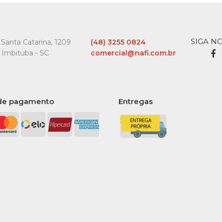
Premiss
R$15,9
SIGA N
Santa Catarina, 1209
(48) 3255 0824
 Imbituba - SC
comercial@nafi.com.br
COMPARA
de pagamento
Entregas