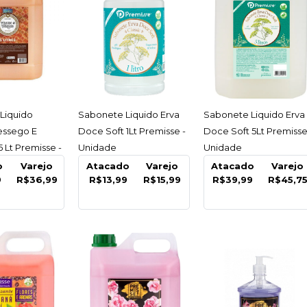
ESSAR
ACESSAR
ACESSAR
Liquido
Sabonete Liquido Erva
Sabonete Liquido Erva
essego E
Doce Soft 1Lt Premisse -
Doce Soft 5Lt Premisse
Lt Premisse -
Unidade
Unidade
o
Varejo
Atacado
Varejo
Atacado
Varejo
9
R$36,99
R$13,99
R$15,99
R$39,99
R$45,7
PREMISSE
Refil Sp
Clean E
Bact Pr
R$12,1