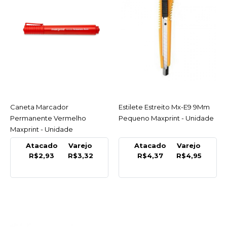
MAXPRINT
Caneta Marcador
Permanente Azul
Maxprint - Unidade
R$3,32
COMPRAR
COMPARAR
Caneta Marcador
ACESSAR
Estilete Estreito Mx-E9 9Mm
ACESSAR
LISTA DE DESEJO
Permanente Vermelho
Pequeno Maxprint - Unidade
Maxprint - Unidade
MAXPRINT
Atacado
Varejo
Atacado
Varejo
Caneta Marcador
R$2,93
R$3,32
R$4,37
R$4,95
Permanente Preto
Maxprint - Unidade
INDISPONÍVEL
R$3,32