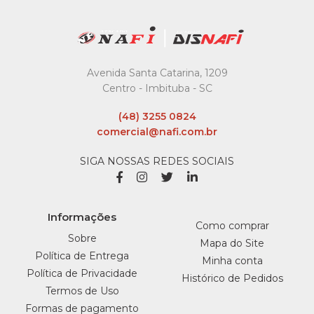
Maxprint - Unidade
R$10,35
COMPRAR
Avenida Santa Catarina, 1209
Centro - Imbituba - SC
COMPARAR
(48) 3255 0824
LISTA DE DESEJO
comercial@nafi.com.br
MAXPRINT
SIGA NOSSAS REDES SOCIAIS
Tinta Refil Tubo
Impressora Epson
Magenta T664320
Informações
Maxprint - Unidade
Como comprar
Sobre
Mapa do Site
R$32,99
Política de Entrega
Minha conta
Política de Privacidade
Histórico de Pedidos
COMPRAR
Termos de Uso
Formas de pagamento
COMPARAR