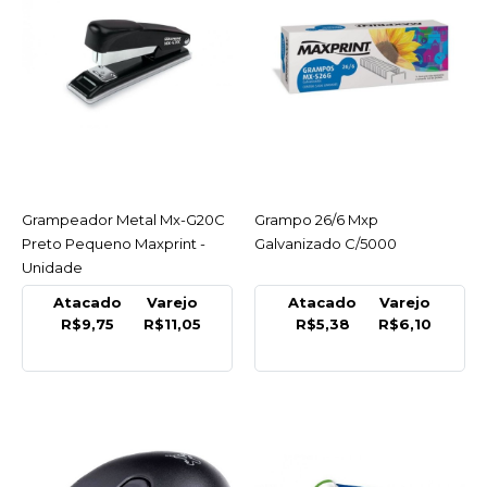
COMPRAR
INDISPONÍVEL
COMPARAR
LISTA DE DESEJO
MAXPRINT
Grampeador Metal Mx-G20C
ACESSAR
Grampo 26/6 Mxp
ACESSAR
Caneta Marcador
Preto Pequeno Maxprint -
Galvanizado C/5000
Permanente Vermelho
Unidade
Maxprint - Unidade
Atacado
Varejo
Atacado
Varejo
R$9,75
R$11,05
R$5,38
R$6,10
R$3,32
COMPRAR
COMPARAR
LISTA DE DESEJO