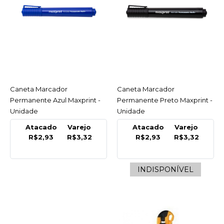
COMPRAR
INDISPONÍVEL
COMPARAR
LISTA DE DESEJO
MAXPRINT
Caneta Marcador
ACESSAR
Caneta Marcador
ACESSAR
Caneta Marca-Texto
Permanente Azul Maxprint -
Permanente Preto Maxprint -
Lumis Laranja 4Mm
Unidade
Unidade
Maxprint - Unidade
Atacado
Varejo
Atacado
Varejo
R$2,93
R$3,32
R$2,93
R$3,32
R$1,12
COMPRAR
INDISPONÍVEL
COMPARAR
LISTA DE DESEJO