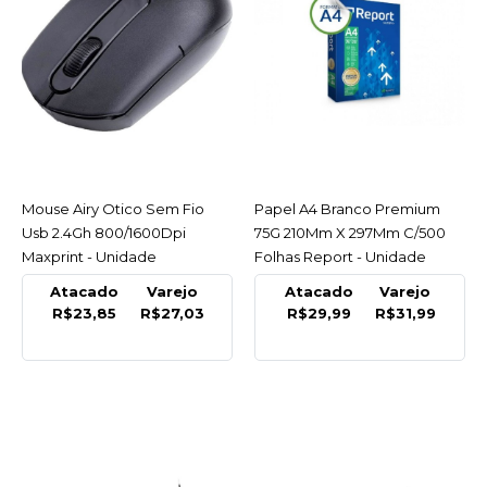
MAXPRINT
Estilete Estreito Mx-E9
9Mm Pequeno Maxprint
- Unidade
R$4,95
COMPRAR
Mouse Airy Otico Sem Fio
ACESSAR
Papel A4 Branco Premium
ACESSAR
Usb 2.4Gh 800/1600Dpi
75G 210Mm X 297Mm C/500
COMPARAR
Maxprint - Unidade
Folhas Report - Unidade
LISTA DE DESEJO
Atacado
Varejo
Atacado
Varejo
R$23,85
R$27,03
R$29,99
R$31,99
MAXPRINT
Grampeador Metal Mx-
G20C Preto Pequeno
Maxprint - Unidade
R$11,05