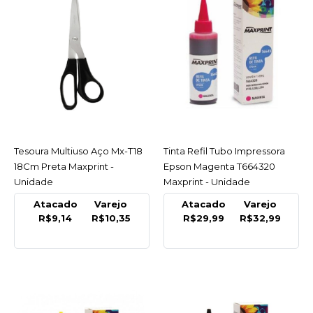
Fio Usb 2.4Gh
800/1600Dpi Maxprint -
Unidade
R$27,03
COMPRAR
COMPARAR
LISTA DE DESEJO
Tesoura Multiuso Aço Mx-T18
ACESSAR
Tinta Refil Tubo Impressora
ACESSAR
18Cm Preta Maxprint -
Epson Magenta T664320
Unidade
Maxprint - Unidade
REPORT
Papel A4 Branco
Atacado
Varejo
Atacado
Varejo
Premium 75G 210Mm X
R$9,14
R$10,35
R$29,99
R$32,99
297Mm C/500 Folhas
Report - Unidade
R$31,99
COMPRAR