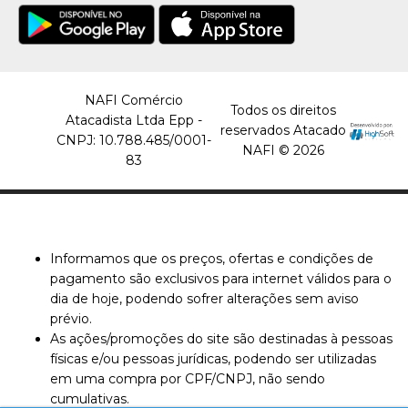
Unidade
R$32,99
COMPRAR
NAFI Comércio
Todos os direitos
Atacadista Ltda Epp -
reservados Atacado
COMPARAR
CNPJ: 10.788.485/0001-
NAFI © 2026
83
LISTA DE DESEJO
MAXPRINT
Toner Universal Imp.laser
Blkg 35A/36A/85A
Informamos que os preços, ofertas e condições de
Maxprint - Unidade
pagamento são exclusivos para internet válidos para o
dia de hoje, podendo sofrer alterações sem aviso
R$45,99
prévio.
As ações/promoções do site são destinadas à pessoas
COMPRAR
físicas e/ou pessoas jurídicas, podendo ser utilizadas
em uma compra por CPF/CNPJ, não sendo
COMPARAR
cumulativas.