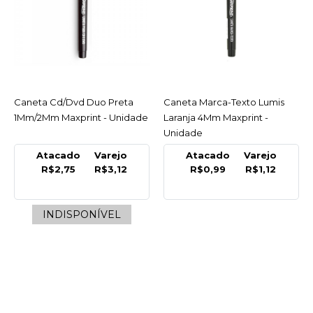
Caneta Bic Cristal Preto
Ponta Media 1.0Mm Bic -
Unidade
R$1,28
COMPRAR
Caneta Cd/Dvd Duo Preta
ACESSAR
Caneta Marca-Texto Lumis
ACESSAR
1Mm/2Mm Maxprint - Unidade
Laranja 4Mm Maxprint -
COMPARAR
Unidade
LISTA DE DESEJO
Atacado
Varejo
Atacado
Varejo
R$2,75
R$3,12
R$0,99
R$1,12
MAXPRINT
Caneta Cd/Dvd Duo
Preta 1Mm/2Mm
INDISPONÍVEL
Maxprint - Unidade
INDISPONÍVEL
R$3,12