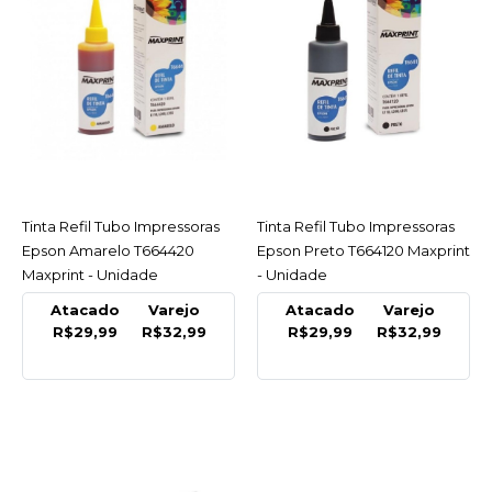
COMPARAR
LISTA DE DESEJO
MAXPRINT
Teclado Office Easy Com
Fio Usb 2.0 Preto Max
Print - Unidade
Tinta Refil Tubo Impressoras
ACESSAR
Tinta Refil Tubo Impressoras
ACESSAR
INDISPONÍVEL
Epson Amarelo T664420
Epson Preto T664120 Maxprint
Maxprint - Unidade
- Unidade
R$32,76
Atacado
Varejo
Atacado
Varejo
R$29,99
R$32,99
R$29,99
R$32,99
COMPRAR
INDISPONÍVEL
COMPARAR
LISTA DE DESEJO