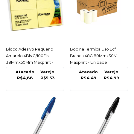
MAXPRINT
Bloco Adesivo Pequeno
Amarelo 4Bls C/100Fls
38Mmx50Mm Maxprint -
Pacote
R$5,53
Bloco Adesivo Pequeno
ACESSAR
Bobina Termica Uso Ecf
ACESSAR
Amarelo 4Bls C/100Fls
Branca 48G 80Mmx30M
COMPRAR
38Mmx50Mm Maxprint -
Maxprint - Unidade
Pacote
COMPARAR
Atacado
Varejo
Atacado
Varejo
R$4,88
R$5,53
R$4,49
R$4,99
LISTA DE DESEJO
MAXPRINT
Bobina Termica Uso Ecf
Branca 48G 80Mmx30M
Maxprint - Unidade
R$4,99