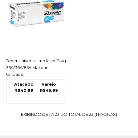
MAXPRINT
Teclado Padrao Usb
Preto Usb2.0 Abnt 2 Max
Maxprint - Unidade
INDISPONÍVEL
R$38,94
Toner Universal Imp.laser Blkg
ACESSAR
35A/36A/85A Maxprint -
COMPRAR
Unidade
INDISPONÍVEL
Atacado
Varejo
R$40,99
R$45,99
COMPARAR
LISTA DE DESEJO
EXIBINDO DE 1 A 23 DO TOTAL DE 23 (1 PÁGINAS)
MAXPRINT
Tesoura Multiuso Aço
Mx-T18 18Cm Preta