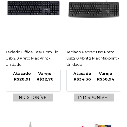
COMPRAR
COMPARAR
LISTA DE DESEJO
MAXPRINT
Grampo 26/6 Mxp
Galvanizado C/5000
Teclado Office Easy Com Fio
ACESSAR
Teclado Padrao Usb Preto
ACESSAR
Usb 2.0 Preto Max Print -
Usb2.0 Abnt 2 Max Maxprint -
R$6,10
Unidade
Unidade
Atacado
Varejo
Atacado
Varejo
COMPRAR
R$28,91
R$32,76
R$34,36
R$38,94
COMPARAR
INDISPONÍVEL
INDISPONÍVEL
LISTA DE DESEJO
MAXPRINT
Mouse Airy Otico Sem