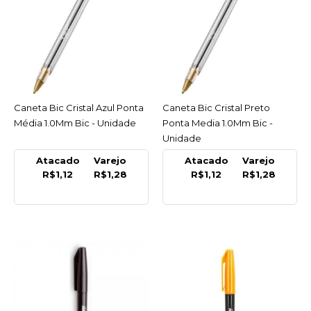
COMPRAR
COMPARAR
LISTA DE DESEJO
BIC
Caneta Bic Cristal Azul Ponta
ACESSAR
Caneta Bic Cristal Preto
ACESSAR
Caneta Bic Cristal Azul
Média 1.0Mm Bic - Unidade
Ponta Media 1.0Mm Bic -
Ponta Média 1.0Mm Bic -
Unidade
Unidade
Atacado
Varejo
Atacado
Varejo
R$1,12
R$1,28
R$1,12
R$1,28
R$1,28
COMPRAR
COMPARAR
LISTA DE DESEJO
BIC