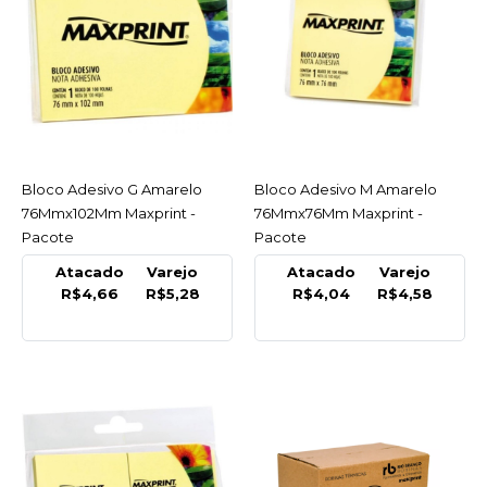
R$5,28
COMPRAR
COMPARAR
LISTA DE DESEJO
Bloco Adesivo G Amarelo
ACESSAR
Bloco Adesivo M Amarelo
ACESSAR
MAXPRINT
76Mmx102Mm Maxprint -
76Mmx76Mm Maxprint -
Bloco Adesivo M
Pacote
Pacote
Amarelo 76Mmx76Mm
Maxprint - Pacote
Atacado
Varejo
Atacado
Varejo
R$4,66
R$5,28
R$4,04
R$4,58
R$4,58
COMPRAR
COMPARAR
LISTA DE DESEJO