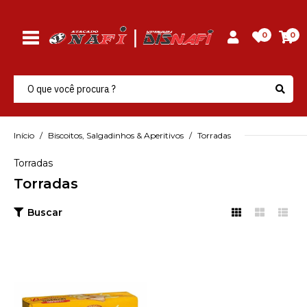
0
0
Início
Biscoitos, Salgadinhos & Aperitivos
Torradas
Torradas
Torradas
Buscar
BAUDUCCO
Torrada Bauducco
Tradicional 142Gr -
Unidade