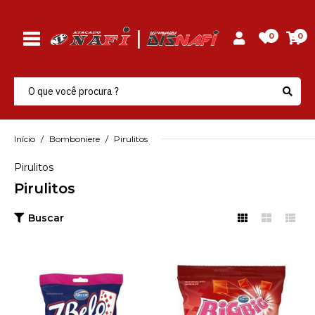
0
0
Início
Bomboniere
Pirulitos
Pirulitos
Pirulitos
Buscar
ARCOR
Pirulito 7 Belo
Framboesa 500Gr
R$14,25