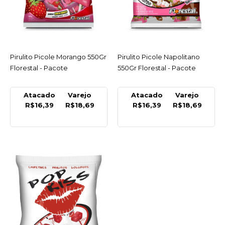
COMPARAR
LISTA DE DESEJO
FLORESTAL
Pirulito Picole Morango 550Gr
ACESSAR
Pirulito Picole Napolitano
ACESSAR
Pirulito Flopito Baby
Florestal - Pacote
550Gr Florestal - Pacote
Coração Morango 200Gr
C/50 Un Florestal -
Pacote
Atacado
Varejo
Atacado
Varejo
R$16,39
R$18,69
R$16,39
R$18,69
R$7,49
COMPRAR
COMPARAR
LISTA DE DESEJO
FLORESTAL
Pirulito Flopito Coração
Morango 500Gr Florestal