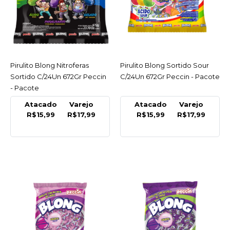
COMPRAR
COMPARAR
LISTA DE DESEJO
Pirulito Blong Nitroferas
ACESSAR
Pirulito Blong Sortido Sour
ACESSAR
Sortido C/24Un 672Gr Peccin
C/24Un 672Gr Peccin - Pacote
PECCIN
- Pacote
Pirulito Blong Morango
C/24Un 672Gr Peccin -
Atacado
Varejo
Atacado
Varejo
Pacote
R$15,99
R$17,99
R$15,99
R$17,99
R$17,99
COMPRAR
COMPARAR
LISTA DE DESEJO
PECCIN