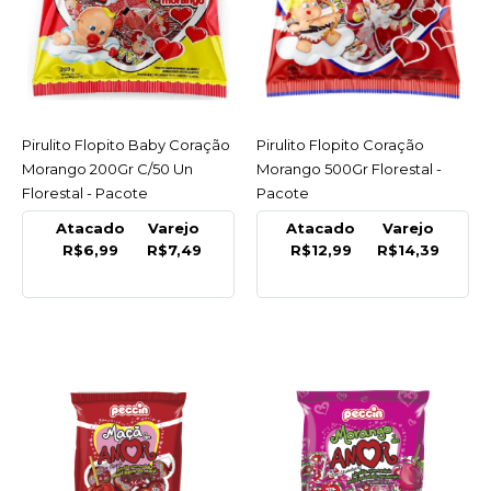
LISTA DE DESEJO
DORI
Pirulito Facepop Apito
450Gr Dori - Pacote
Pirulito Flopito Baby Coração
ACESSAR
Pirulito Flopito Coração
ACESSAR
R$12,75
Morango 200Gr C/50 Un
Morango 500Gr Florestal -
Florestal - Pacote
Pacote
COMPRAR
Atacado
Varejo
Atacado
Varejo
R$6,99
R$7,49
R$12,99
R$14,39
COMPARAR
LISTA DE DESEJO
PECCIN
Pirulito Fantasy Festa
Tutti Frutti 600Gr Peccin
- Pacote
INDISPONÍVEL