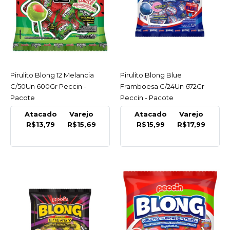
Pacote
R$15,69
COMPRAR
COMPARAR
Pirulito Blong 12 Melancia
ACESSAR
Pirulito Blong Blue
ACESSAR
LISTA DE DESEJO
C/50Un 600Gr Peccin -
Framboesa C/24Un 672Gr
Pacote
Peccin - Pacote
PECCIN
Atacado
Varejo
Atacado
Varejo
Pirulito Blong 12
R$13,79
R$15,69
R$15,99
R$17,99
Melancia C/50Un 600Gr
Peccin - Pacote
R$15,69
COMPRAR
COMPARAR
LISTA DE DESEJO