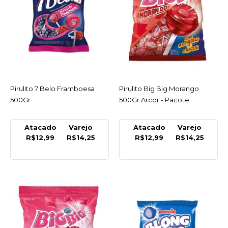
COMPRAR
COMPARAR
LISTA DE DESEJO
Pirulito 7 Belo Framboesa
ACESSAR
ARCOR
Pirulito Big Big Morango
ACESSAR
500Gr
Pirulito Big Big Morango
500Gr Arcor - Pacote
500Gr Arcor - Pacote
Atacado
Varejo
Atacado
Varejo
R$14,25
R$12,99
R$14,25
R$12,99
R$14,25
COMPRAR
COMPARAR
LISTA DE DESEJO
ARCOR