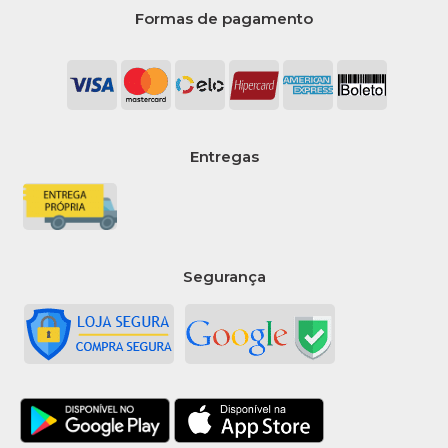
COMPRAR
Formas de pagamento
COMPARAR
LISTA DE DESEJO
FLORESTAL
Entregas
Pirulito Picole
Napolitano 550Gr
Florestal - Pacote
R$18,69
Segurança
COMPRAR
COMPARAR
LISTA DE DESEJO
BOAVISTENSE
Pirulito Pop Kiss Boca