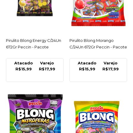
PECCIN
Pirulito Blong Blue
Framboesa C/24Un
672Gr Peccin - Pacote
Pirulito Blong Energy C/24Un
ACESSAR
Pirulito Blong Morango
ACESSAR
R$17,99
672Gr Peccin - Pacote
C/24Un 672Gr Peccin - Pacote
COMPRAR
Atacado
Varejo
Atacado
Varejo
R$15,99
R$17,99
R$15,99
R$17,99
COMPARAR
LISTA DE DESEJO
PECCIN
Pirulito Blong Energy
C/24Un 672Gr Peccin -
Pacote
R$17,99