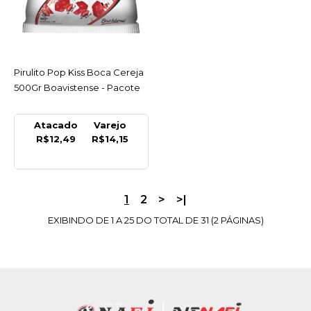
- Pacote
R$14,39
Pirulito Pop Kiss Boca Cereja
ACESSAR
COMPRAR
500Gr Boavistense - Pacote
COMPARAR
LISTA DE DESEJO
Atacado
Varejo
R$12,49
R$14,15
PECCIN
Pirulito Maça Do Amor
480G
1
2
>
>|
R$13,49
EXIBINDO DE 1 A 25 DO TOTAL DE 31 (2 PÁGINAS)
COMPRAR
COMPARAR
LISTA DE DESEJO