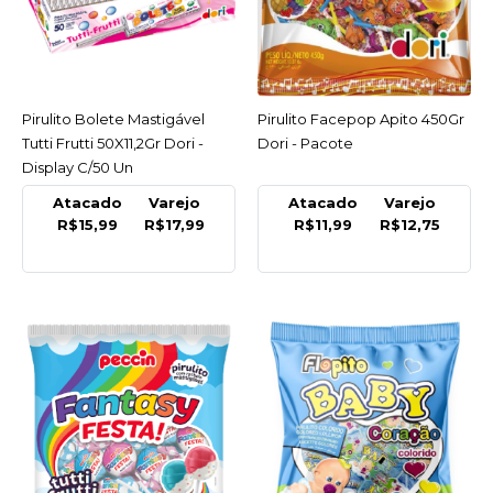
COMPARAR
LISTA DE DESEJO
PECCIN
Pirulito Bolete Mastigável
ACESSAR
Pirulito Facepop Apito 450Gr
ACESSAR
Pirulito Blong Tutti-Frutti
Tutti Frutti 50X11,2Gr Dori -
Dori - Pacote
C/24Un 672Gr Peccin -
Display C/50 Un
Pacote
Atacado
Varejo
Atacado
Varejo
R$15,99
R$17,99
R$11,99
R$12,75
R$17,99
COMPRAR
COMPARAR
LISTA DE DESEJO
PECCIN
Pirulito Blong Uva
C/24Un 672Gr Peccin -
Pacote