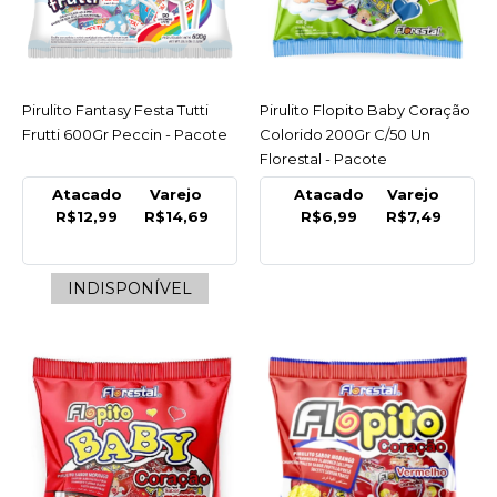
R$17,99
COMPRAR
Pirulito Fantasy Festa Tutti
ACESSAR
Pirulito Flopito Baby Coração
ACESSAR
Frutti 600Gr Peccin - Pacote
Colorido 200Gr C/50 Un
COMPARAR
Florestal - Pacote
LISTA DE DESEJO
Atacado
Varejo
Atacado
Varejo
R$12,99
R$14,69
R$6,99
R$7,49
DORI
Pirulito Bolete
Mastigável Tutti Frutti
INDISPONÍVEL
50X11,2Gr Dori - Display
C/50 Un
R$17,99
COMPRAR
COMPARAR