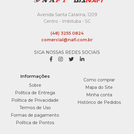
Avenida Santa Catarina, 1209
PECCIN
Centro - Imbituba - SC
Pirulito Morango Do
Amor 480G
(48) 3255 0824
comercial@nafi.com.br
R$13,49
SIGA NOSSAS REDES SOCIAIS
COMPRAR
COMPARAR
Informações
LISTA DE DESEJO
Como comprar
Sobre
Mapa do Site
Política de Entrega
Minha conta
FLORESTAL
Política de Privacidade
Histórico de Pedidos
Pirulito Picole Morango
Termos de Uso
550Gr Florestal - Pacote
Formas de pagamento
R$18,69
Política de Pontos