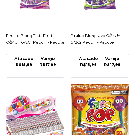
Pirulito Blong Nitroferas
Sortido C/24Un 672Gr
Peccin - Pacote
R$17,99
Pirulito Blong Tutti-Frutti
ACESSAR
Pirulito Blong Uva C/24Un
ACESSAR
C/24Un 672Gr Peccin - Pacote
672Gr Peccin - Pacote
COMPRAR
COMPARAR
Atacado
Varejo
Atacado
Varejo
R$15,99
R$17,99
R$15,99
R$17,99
LISTA DE DESEJO
PECCIN
Pirulito Blong Sortido
Sour C/24Un 672Gr
Peccin - Pacote
R$17,99
COMPRAR