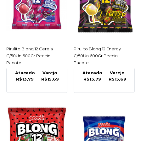
COMPARAR
LISTA DE DESEJO
PECCIN
Pirulito Blong 12 Cereja
C/50Un 600Gr Peccin -
Pirulito Blong 12 Cereja
ACESSAR
Pirulito Blong 12 Energy
ACESSAR
Pacote
C/50Un 600Gr Peccin -
C/50Un 600Gr Peccin -
Pacote
Pacote
R$15,69
Atacado
Varejo
Atacado
Varejo
R$13,79
R$15,69
R$13,79
R$15,69
COMPRAR
COMPARAR
LISTA DE DESEJO
PECCIN
Pirulito Blong 12 Energy
C/50Un 600Gr Peccin -