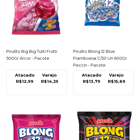
Pirulito Big Big Tutti
Frutti 500Gr Arcor -
Pacote
R$14,25
COMPRAR
Pirulito Big Big Tutti Frutti
ACESSAR
Pirulito Blong 12 Blue
ACESSAR
500Gr Arcor - Pacote
Framboesa C/50 Un 600Gr
COMPARAR
Peccin - Pacote
LISTA DE DESEJO
Atacado
Varejo
Atacado
Varejo
R$12,99
R$14,25
R$13,79
R$15,69
PECCIN
Pirulito Blong 12 Blue
Framboesa C/50 Un
600Gr Peccin - Pacote
R$15,69
COMPRAR