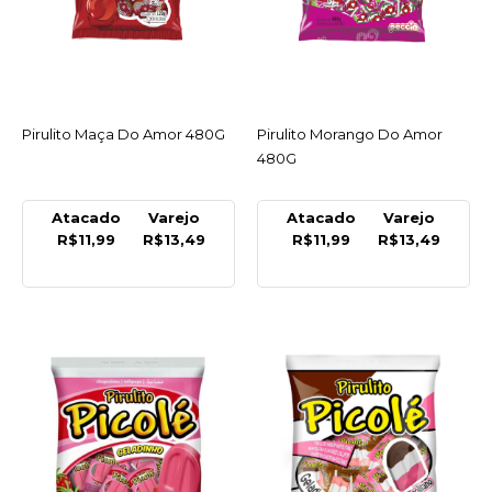
R$14,69
COMPRAR
INDISPONÍVEL
Pirulito Maça Do Amor 480G
ACESSAR
Pirulito Morango Do Amor
ACESSAR
480G
COMPARAR
LISTA DE DESEJO
Atacado
Varejo
Atacado
Varejo
R$11,99
R$13,49
R$11,99
R$13,49
FLORESTAL
Pirulito Flopito Baby
Coração Colorido 200Gr
C/50 Un Florestal -
Pacote
R$7,49
COMPRAR