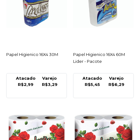
COMPRAR
COMPARAR
LISTA DE DESEJO
Papel Higienico 16X4 30M
ACESSAR
LIDER
Papel Higienico 16X4 60M
ACESSAR
Papel Higienico 16X4
Lider - Pacote
60M Lider - Pacote
Atacado
Varejo
Atacado
Varejo
R$6,29
R$2,99
R$3,29
R$5,45
R$6,29
COMPRAR
COMPARAR
LISTA DE DESEJO
SEDUCAO