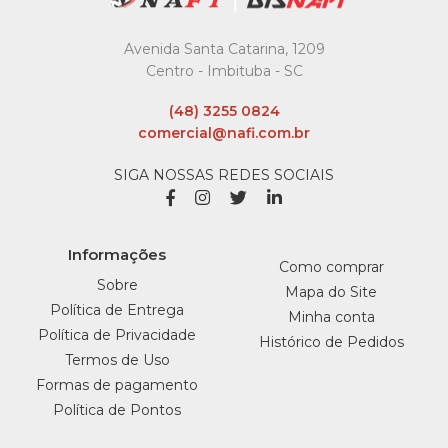
COMPARAR
LISTA DE DESEJO
Avenida Santa Catarina, 1209
Centro - Imbituba - SC
SEDUCAO
(48) 3255 0824
Papel Toalha Br Rolao
comercial@nafi.com.br
Ouro 100% Cel. Virg.
6X20X200Mt 32Gr
SIGA NOSSAS REDES SOCIAIS
Seducao - Caixa C/6
R$186,89
Informações
Como comprar
COMPRAR
Sobre
Mapa do Site
Política de Entrega
Minha conta
COMPARAR
Política de Privacidade
Histórico de Pedidos
LISTA DE DESEJO
Termos de Uso
Formas de pagamento
TUBARAO
Política de Pontos
Papel Toalha Branco
20X21 2 Dobras C/1000