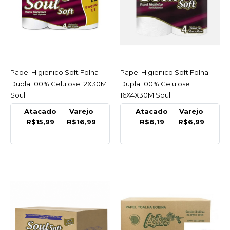
QUALILUX
Papel Higienico Emb
Economica Neutro
16X60M Qualilux - Pacote
C/16
Papel Higienico Soft Folha
ACESSAR
Papel Higienico Soft Folha
ACESSAR
Dupla 100% Celulose 12X30M
Dupla 100% Celulose
R$23,99
Soul
16X4X30M Soul
COMPRAR
Atacado
Varejo
Atacado
Varejo
R$15,99
R$16,99
R$6,19
R$6,99
COMPARAR
LISTA DE DESEJO
CISNE
Papel Higienico Neutro
Folha Dupla 100%
Celulose 12X30M Cisne