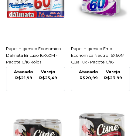
LISTA DE DESEJO
DALMATA
Papel Higienico Branco
Luxo 16X4X60 60M
Dalmata - Pacote
Papel Higienico Economico
ACESSAR
Papel Higienico Emb
ACESSAR
R$6,25
Dalmata Br Luxo 16X60M -
Economica Neutro 16X60M
Pacote C/16 Rolos
Qualilux - Pacote C/16
COMPRAR
Atacado
Varejo
Atacado
Varejo
R$21,99
R$25,49
R$20,99
R$23,99
COMPARAR
LISTA DE DESEJO
NOBRE
Papel Higienico Cai-Cai
100% Celulose Folha
Dupla 10X20Cm C/9000
Folhas Nobre - Caixa