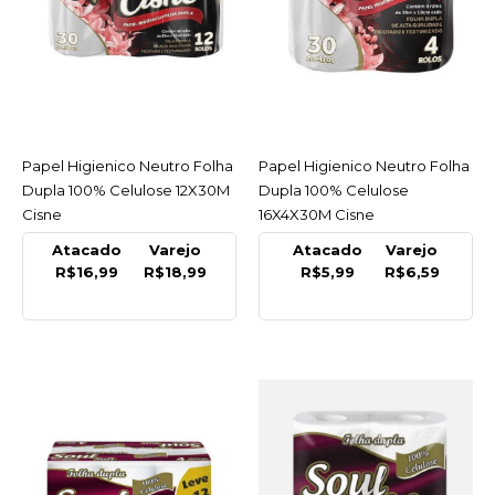
R$150,90
COMPRAR
COMPARAR
LISTA DE DESEJO
Papel Higienico Neutro Folha
ACESSAR
Papel Higienico Neutro Folha
ACESSAR
Dupla 100% Celulose 12X30M
Dupla 100% Celulose
DALMATA
Cisne
16X4X30M Cisne
Papel Higienico
Atacado
Varejo
Atacado
Varejo
Economico Dalmata Br
R$16,99
R$18,99
R$5,99
R$6,59
Luxo 16X60M - Pacote
C/16 Rolos
R$25,49
COMPRAR
COMPARAR
LISTA DE DESEJO