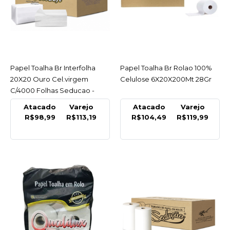
R$18,99
COMPRAR
COMPARAR
LISTA DE DESEJO
Papel Toalha Br Interfolha
ACESSAR
Papel Toalha Br Rolao 100%
ACESSAR
20X20 Ouro Cel.virgem
Celulose 6X20X200Mt 28Gr
CISNE
C/4000 Folhas Seducao -
Papel Higienico Neutro
Caixa
Atacado
Varejo
Atacado
Varejo
Folha Dupla 100%
R$98,99
R$113,19
R$104,49
R$119,99
Celulose 16X4X30M
Cisne
R$6,59
COMPRAR
COMPARAR
LISTA DE DESEJO