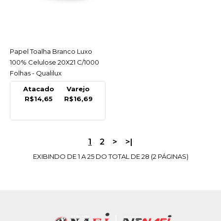
Papel Toalha Br Rolao
100% Celulose
6X20X200Mt 28Gr
R$119,99
Papel Toalha Branco Luxo
ACESSAR
100% Celulose 20X21 C/1000
COMPRAR
Folhas - Qualilux
Atacado
Varejo
COMPARAR
R$14,65
R$16,69
LISTA DE DESEJO
QUALILUX
1
2
>
>|
Papel Toalha Br Rolao
100% Celulose
EXIBINDO DE 1 A 25 DO TOTAL DE 28 (2 PÁGINAS)
6X20X200Mt 32Gr
R$130,99
COMPRAR