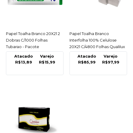
COMPRAR
COMPARAR
LISTA DE DESEJO
Papel Toalha Branco 20X21 2
ACESSAR
Papel Toalha Branco
ACESSAR
Dobras C/1000 Folhas
Interfolha 100% Celulose
SEDUCAO
Tubarao - Pacote
20X21 C/4800 Folhas Qualilux
Papel Toalha Br
- Caixa
Interfolha 20X20 Ouro
Atacado
Varejo
Atacado
Varejo
Cel.virgem C/4000
R$13,89
R$15,99
R$85,99
R$97,99
Folhas Seducao - Caixa
R$113,19
COMPRAR
COMPARAR
LISTA DE DESEJO
LIDER