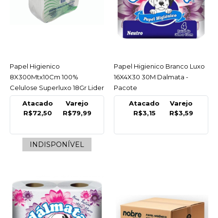
LIDER
Papel Higienico
8X300Mt 100% Celulose
Virgem Fort Lider - Fardo
R$79,99
Papel Higienico
ACESSAR
Papel Higienico Branco Luxo
ACESSAR
8X300Mtx10Cm 100%
16X4X30 30M Dalmata -
COMPRAR
Celulose Superluxo 18Gr Lider
Pacote
- Fardo
COMPARAR
Atacado
Varejo
Atacado
Varejo
R$72,50
R$79,99
R$3,15
R$3,59
LISTA DE DESEJO
LIDER
INDISPONÍVEL
Papel Higienico
8X300Mtx10Cm 100%
Celulose Superluxo 18Gr
Lider - Fardo
INDISPONÍVEL