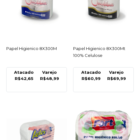
LISTA DE DESEJO
QUALILUX
Papel Higienico 8X300M
R$48,99
Papel Higienico 8X300M
ACESSAR
Papel Higienico 8X300Mt
ACESSAR
100% Celulose
COMPRAR
Atacado
Varejo
Atacado
Varejo
COMPARAR
R$42,65
R$48,99
R$60,99
R$69,99
LISTA DE DESEJO
QUALILUX
Papel Higienico
8X300Mt 100% Celulose
R$69,99