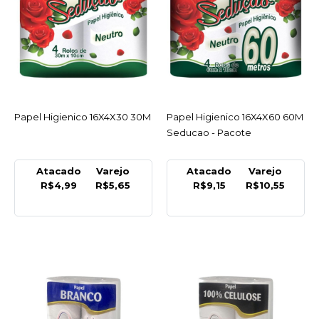
Papel Higienico 16X4X30
30M
R$5,65
COMPRAR
Papel Higienico 16X4X30 30M
ACESSAR
Papel Higienico 16X4X60 60M
ACESSAR
COMPARAR
Seducao - Pacote
LISTA DE DESEJO
Atacado
Varejo
Atacado
Varejo
R$4,99
R$5,65
R$9,15
R$10,55
SEDUCAO
Papel Higienico 16X4X60
60M Seducao - Pacote
R$10,55
COMPRAR
COMPARAR