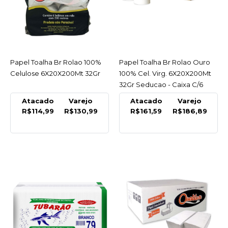
SOUL
Papel Higienico Soft
Folha Dupla 100%
Celulose 12X30M Soul
Papel Toalha Br Rolao 100%
ACESSAR
Papel Toalha Br Rolao Ouro
ACESSAR
R$16,99
Celulose 6X20X200Mt 32Gr
100% Cel. Virg. 6X20X200Mt
32Gr Seducao - Caixa C/6
COMPRAR
Atacado
Varejo
Atacado
Varejo
R$114,99
R$130,99
R$161,59
R$186,89
COMPARAR
LISTA DE DESEJO
SOUL
Papel Higienico Soft
Folha Dupla 100%
Celulose 16X4X30M Soul
R$6,99