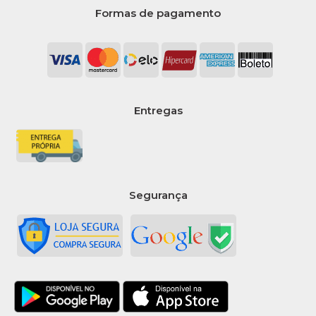
Formas de pagamento
Folhas Tubarao - Pacote
R$15,99
COMPRAR
COMPARAR
Entregas
LISTA DE DESEJO
QUALILUX
Papel Toalha Branco
Interfolha 100% Celulose
Segurança
20X21 C/4800 Folhas
Qualilux - Caixa
R$97,99
COMPRAR