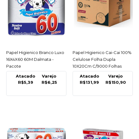
R$79,99
COMPRAR
INDISPONÍVEL
COMPARAR
Papel Higienico Branco Luxo
ACESSAR
Papel Higienico Cai-Cai 100%
ACESSAR
LISTA DE DESEJO
16X4X60 60M Dalmata -
Celulose Folha Dupla
Pacote
10X20Cm C/9000 Folhas
DALMATA
Nobre - Caixa
Atacado
Varejo
Atacado
Varejo
Papel Higienico Branco
R$5,39
R$6,25
R$131,99
R$150,90
Luxo 16X4X30 30M
Dalmata - Pacote
R$3,59
COMPRAR
COMPARAR