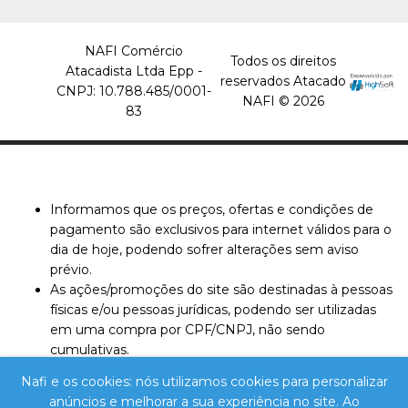
COMPARAR
LISTA DE DESEJO
NAFI Comércio
Todos os direitos
Atacadista Ltda Epp -
QUALILUX
reservados Atacado
CNPJ: 10.788.485/0001-
Papel Toalha Branco
NAFI © 2026
83
Luxo 100% Celulose
20X21 C/1000 Folhas -
Qualilux
R$16,69
Informamos que os preços, ofertas e condições de
pagamento são exclusivos para internet válidos para o
COMPRAR
dia de hoje, podendo sofrer alterações sem aviso
prévio.
COMPARAR
As ações/promoções do site são destinadas à pessoas
LISTA DE DESEJO
físicas e/ou pessoas jurídicas, podendo ser utilizadas
em uma compra por CPF/CNPJ, não sendo
cumulativas.
O pedido será concluído de acordo com a
Nafi e os cookies: nós utilizamos cookies para personalizar
disponibilidade em nosso estoque. Caso ocorra a falta
anúncios e melhorar a sua experiência no site. Ao