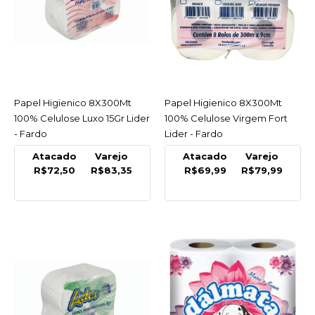
COMPRAR
COMPARAR
LISTA DE DESEJO
Papel Higienico 8X300Mt
ACESSAR
Papel Higienico 8X300Mt
ACESSAR
100% Celulose Luxo 15Gr Lider
100% Celulose Virgem Fort
LIDER
- Fardo
Lider - Fardo
Papel Higienico
Atacado
Varejo
Atacado
Varejo
8X300Mt 100% Celulose
R$72,50
R$83,35
R$69,99
R$79,99
Luxo 15Gr Lider - Fardo
R$83,35
COMPRAR
COMPARAR
LISTA DE DESEJO