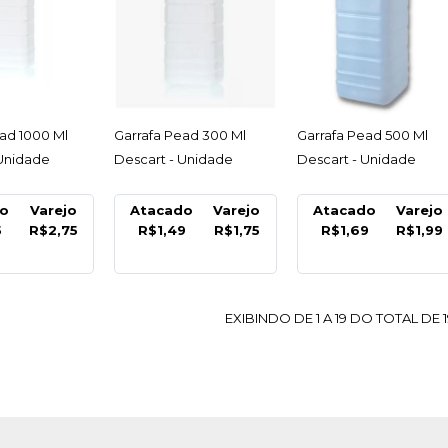
COMPARA
ESSAR
ACESSAR
ACESSAR
ad 1000 Ml
Garrafa Pead 300 Ml
Garrafa Pead 500 Ml
 Unidade
Descart - Unidade
Descart - Unidade
do
Varejo
Atacado
Varejo
Atacado
Varejo
5
R$2,75
R$1,49
R$1,75
R$1,69
R$1,99
EXIBINDO DE 1 A 19 DO TOTAL DE 1
BOXID
Cesta Ca
14,5X25
Boxid -