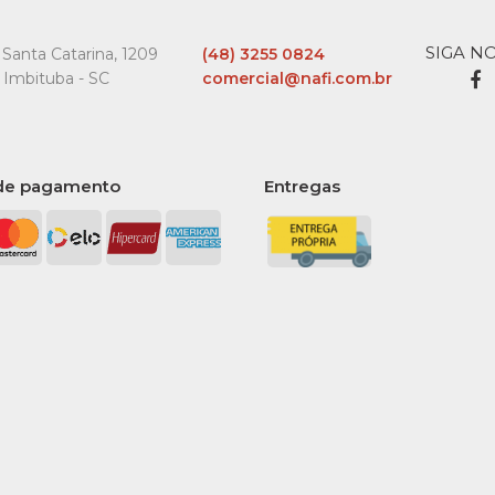
R$14,
SIGA N
Santa Catarina, 1209
(48) 3255 0824
 Imbituba - SC
comercial@nafi.com.br
COMPARA
de pagamento
Entregas
BOXID