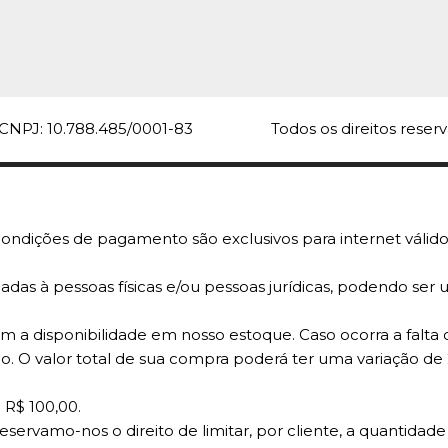
Cesta C
12X22X
Boxid -
R$12,9
CNPJ: 10.788.485/0001-83
Todos os direitos rese
COMPARA
ondições de pagamento são exclusivos para internet válido
adas à pessoas físicas e/ou pessoas jurídicas, podendo se
 a disponibilidade em nosso estoque. Caso ocorra a falta 
o. O valor total de sua compra poderá ter uma variação de
 R$ 100,00.
reservamo-nos o direito de limitar, por cliente, a quantid