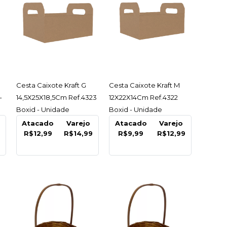
/ Mudanca G
50Cm Descart -
e
ACESSAR
ACESSAR
Cesta Caixote Kraft G
Cesta Caixote Kraft M
-
14,5X25X18,5Cm Ref.4323
12X22X14Cm Ref.4322
69
Boxid - Unidade
Boxid - Unidade
Atacado
Varejo
Atacado
Varejo
R$12,99
R$14,99
R$9,99
R$12,99
COMPRAR
R
LISTA DE DESEJO