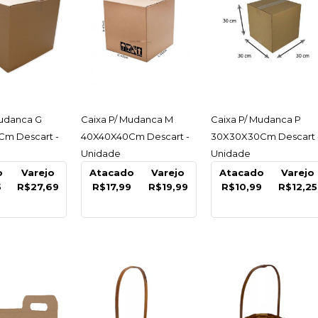
DESCART
Caixa P
50X50X
Unidad
ESSAR
ACESSAR
ACESSAR
Mudanca G
Caixa P/ Mudanca M
Caixa P/ Mudanca P
m Descart -
40X40X40Cm Descart -
30X30X30Cm Descart 
R$27,
Unidade
Unidade
o
Varejo
Atacado
Varejo
Atacado
Varejo
5
R$27,69
R$17,99
R$19,99
R$10,99
R$12,25
COMPARA