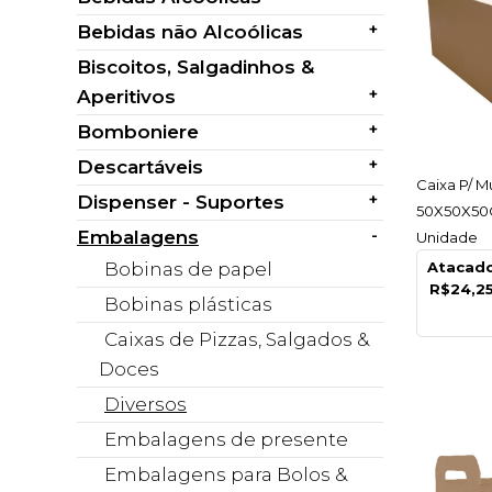
+
Bebidas não Alcoólicas
Biscoitos, Salgadinhos &
+
Aperitivos
+
Bomboniere
+
Descartáveis
AC
Caixa P/ 
+
Dispenser - Suportes
50X50X50C
-
Embalagens
Unidade
Bobinas de papel
Atacad
R$24,2
Bobinas plásticas
Caixas de Pizzas, Salgados &
Doces
Diversos
Embalagens de presente
Embalagens para Bolos &