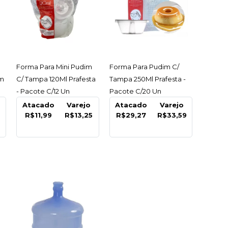
ACESSAR
ACESSAR
Forma Para Mini Pudim
Forma Para Pudim C/
um
C/ Tampa 120Ml Prafesta
Tampa 250Ml Prafesta -
- Pacote C/12 Un
Pacote C/20 Un
Atacado
Varejo
Atacado
Varejo
R$11,99
R$13,25
R$29,27
R$33,59
/ Mudanca P
30Cm Descart -
e
5
COMPRAR