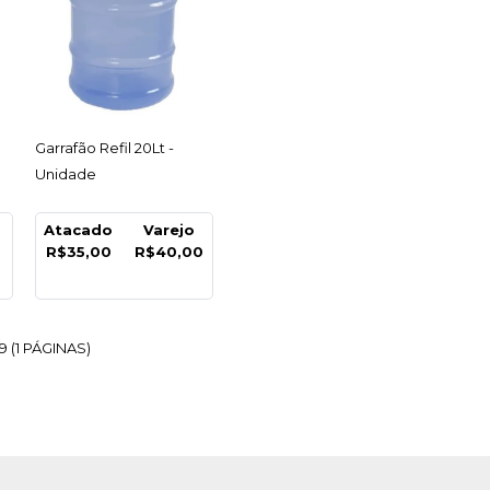
R
LISTA DE DESEJO
ACESSAR
Garrafão Refil 20Lt -
Unidade
Atacado
Varejo
R$35,00
R$40,00
9 (1 PÁGINAS)
ixote Kraft G
X18,5Cm Ref.4323
 Unidade