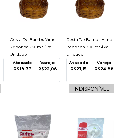
ACESSAR
ACESSAR
Cesta De Bambu Vime
Cesta De Bambu Vime
Redonda 25Cm Silva -
Redonda 30Cm Silva -
/ Mudanca M
Unidade
Unidade
Atacado
Varejo
Atacado
Varejo
40Cm Descart -
4
R$18,77
R$22,08
R$21,15
R$24,88
e
INDISPONÍVEL
99
COMPRAR
R
LISTA DE DESEJO