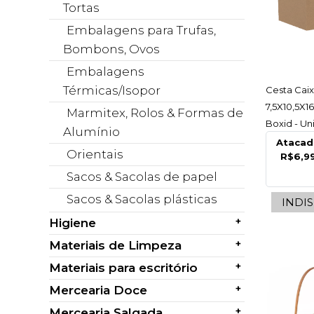
Tortas
Embalagens para Trufas,
Bombons, Ovos
Embalagens
AC
Térmicas/Isopor
Cesta Caix
7,5X10,5X1
Marmitex, Rolos & Formas de
Boxid - U
Alumínio
Ataca
Orientais
R$6,9
Sacos & Sacolas de papel
Sacos & Sacolas plásticas
INDI
+
Higiene
+
Materiais de Limpeza
+
Materiais para escritório
+
Mercearia Doce
+
Mercearia Salgada