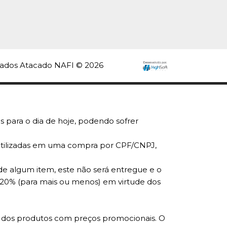
aixote Kraft M
14Cm Ref.4322
 Unidade
9
rvados Atacado NAFI © 2026
COMPRAR
R
LISTA DE DESEJO
s para o dia de hoje, podendo sofrer
r utilizadas em uma compra por CPF/CNPJ,
de algum item, este não será entregue e o
 20% (para mais ou menos) em virtude dos
ade dos produtos com preços promocionais. O