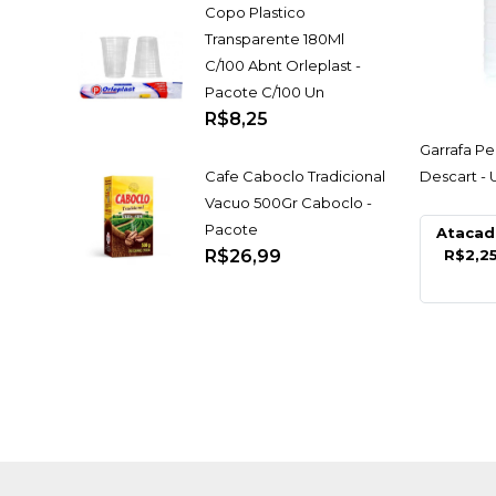
Copo Plastico
Transparente 180Ml
C/100 Abnt Orleplast -
Pacote C/100 Un
R$8,25
AC
Garrafa Pe
Descart -
Cafe Caboclo Tradicional
Vacuo 500Gr Caboclo -
Pacote
Ataca
R$2,2
R$26,99