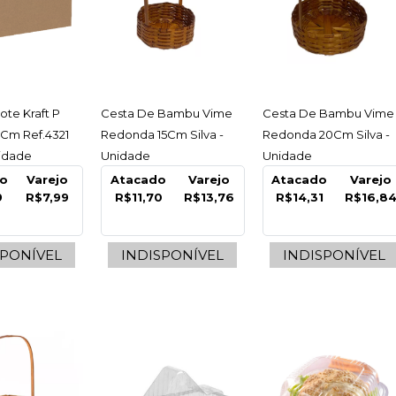
ESSAR
ACESSAR
ACESSAR
ote Kraft P
Cesta De Bambu Vime
Cesta De Bambu Vime
DESCART
6Cm Ref.4321
Redonda 15Cm Silva -
Redonda 20Cm Silva -
Caixa P
nidade
Unidade
Unidade
do
Varejo
Atacado
Varejo
Atacado
Varejo
40X40X
9
R$7,99
R$11,70
R$13,76
R$14,31
R$16,8
Unidad
SPONÍVEL
INDISPONÍVEL
INDISPONÍVEL
R$19,
COMPARA