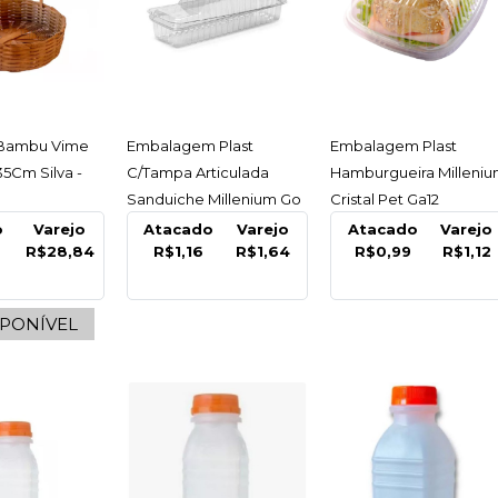
ESSAR
ACESSAR
ACESSAR
 Bambu Vime
Embalagem Plast
Embalagem Plast
5Cm Silva -
C/Tampa Articulada
Hamburgueira Milleni
Sanduiche Millenium Go
Cristal Pet Ga12
560 Galvanotek -
Galvanotek - Unidade
o
Varejo
Atacado
Varejo
Atacado
Varejo
R$28,84
R$1,16
R$1,64
R$0,99
R$1,12
Unidade
DESCART
Caixa P
SPONÍVEL
30X30X
Unidad
R$12,2