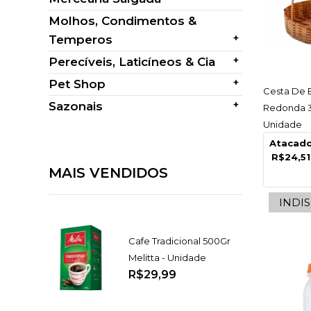
Molhos, Condimentos &
+
Temperos
+
Perecíveis, Laticíneos & Cia
+
Pet Shop
AC
Cesta De
+
Sazonais
Redonda 3
Unidade
Atacad
R$24,51
MAIS VENDIDOS
INDI
Cafe Tradicional 500Gr
Melitta - Unidade
R$29,99