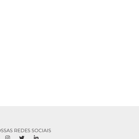
Coquetel Alcoolico
o Do Vale 4 Lt Pet
 - Unidade
99
OSSAS REDES SOCIAIS
COMPRAR