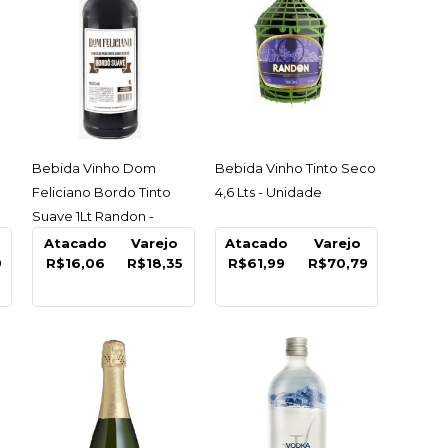
Alcoolica Chopp
tempel Red 355Ml
 - Unidade
ACESSAR
ACESSAR
Bebida Vinho Dom
Bebida Vinho Tinto Seco
Feliciano Bordo Tinto
4,6 Lts - Unidade
9
Suave 1Lt Randon -
Unidade
Atacado
Varejo
Atacado
Varejo
9
R$16,06
R$18,35
R$61,99
R$70,79
COMPRAR
R
LISTA DE DESEJO