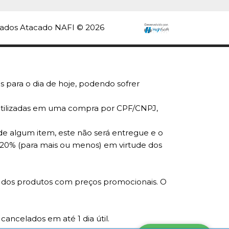
5
rvados Atacado NAFI © 2026
COMPRAR
R
LISTA DE DESEJO
s para o dia de hoje, podendo sofrer
r utilizadas em uma compra por CPF/CNPJ,
de algum item, este não será entregue e o
 20% (para mais ou menos) em virtude dos
ade dos produtos com preços promocionais. O
ancelados em até 1 dia útil.