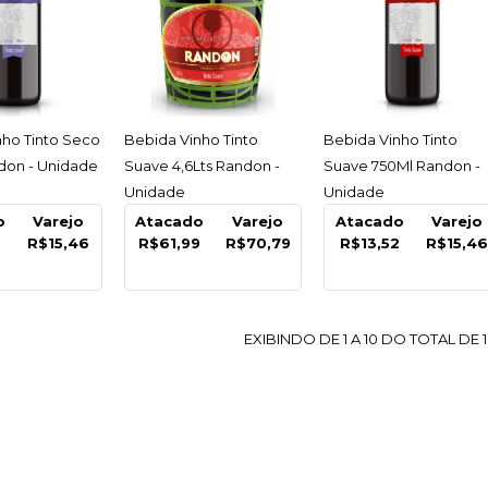
ESSAR
ACESSAR
ACESSAR
nho Tinto Seco
Bebida Vinho Tinto
Bebida Vinho Tinto
RANDON
don - Unidade
Suave 4,6Lts Randon -
Suave 750Ml Randon -
Bebida 
Unidade
Unidade
o
Varejo
Atacado
Varejo
Atacado
Varejo
Cantinh
2
R$15,46
R$61,99
R$70,79
R$13,52
R$15,4
Randon
R$17,
EXIBINDO DE 1 A 10 DO TOTAL DE 1
COMPARA