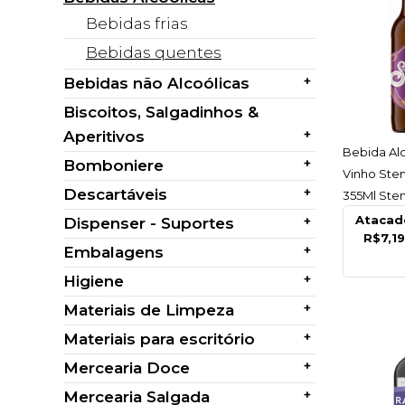
Bebidas frias
Bebidas quentes
+
Bebidas não Alcoólicas
Biscoitos, Salgadinhos &
+
Aperitivos
AC
Bebida Al
+
Bomboniere
Vinho Ste
+
Descartáveis
355Ml Ste
Unidade
Atacad
+
Dispenser - Suportes
R$7,19
+
Embalagens
+
Higiene
+
Materiais de Limpeza
+
Materiais para escritório
+
Mercearia Doce
+
Mercearia Salgada