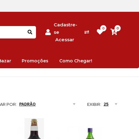
Cadastre-
0
0
se
Acessar
Bazar
Promoções
Como Chegar!
AR POR:
EXIBIR: