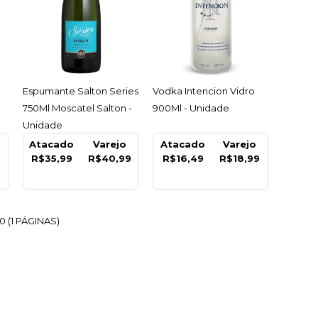
ACESSAR
ACESSAR
Espumante Salton Series
Vodka Intencion Vidro
750Ml Moscatel Salton -
900Ml - Unidade
Coquetel Alcoolico
Unidade
Atacado
Varejo
Atacado
Varejo
o Do Vale 2 Lt Pet
6
R$35,99
R$40,99
R$16,49
R$18,99
 - Unidade
49
0 (1 PÁGINAS)
COMPRAR
R
LISTA DE DESEJO