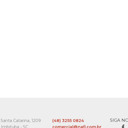
RANDON
Bebida 
Cantinh
Randon
R$34,
SIGA N
Santa Catarina, 1209
(48) 3255 0824
 Imbituba - SC
comercial@nafi.com.br