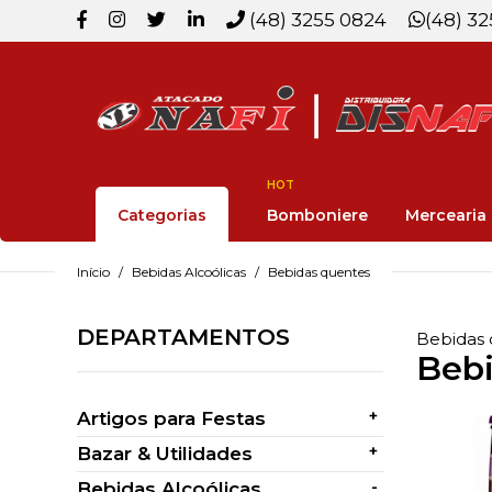
(48) 3255 0824
(48) 3
HOT
Categorias
Bomboniere
Mercearia
Início
Bebidas Alcoólicas
Bebidas quentes
DEPARTAMENTOS
Bebidas 
Bebi
+
Artigos para Festas
+
Bazar & Utilidades
-
Bebidas Alcoólicas