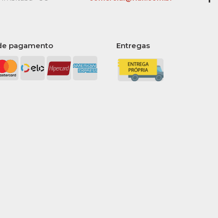
COMPARA
de pagamento
Entregas
RANDON
Bebida
Felicia
Suave 1
Unidad