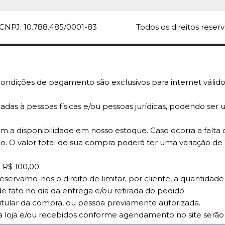
R$18,3
CNPJ: 10.788.485/0001-83
Todos os direitos rese
COMPARA
ondições de pagamento são exclusivos para internet válido
adas à pessoas físicas e/ou pessoas jurídicas, podendo se
 a disponibilidade em nosso estoque. Caso ocorra a falta 
o. O valor total de sua compra poderá ter uma variação de
 R$ 100,00.
reservamo-nos o direito de limitar, por cliente, a quantid
e fato no dia da entrega e/ou retirada do pedido.
titular da compra, ou pessoa previamente autorizada.
 loja e/ou recebidos conforme agendamento no site serão c
RANDON