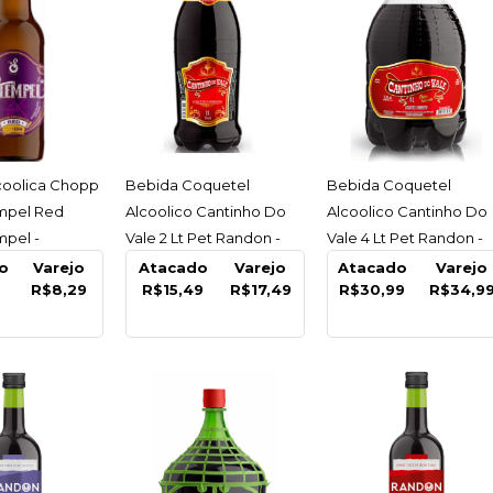
STEMPEL
Bebida 
Vinho S
Stempel
ESSAR
ACESSAR
ACESSAR
coolica Chopp
Bebida Coquetel
Bebida Coquetel
mpel Red
Alcoolico Cantinho Do
Alcoolico Cantinho Do
R$8,2
mpel -
Vale 2 Lt Pet Randon -
Vale 4 Lt Pet Randon -
Unidade
Unidade
o
Varejo
Atacado
Varejo
Atacado
Varejo
R$8,29
R$15,49
R$17,49
R$30,99
R$34,9
COMPARA