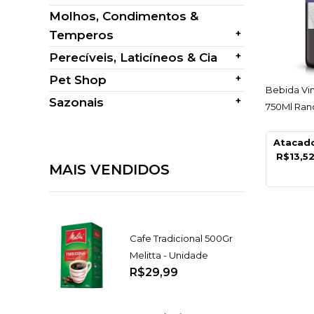
Molhos, Condimentos &
+
Temperos
+
Perecíveis, Laticíneos & Cia
+
Pet Shop
AC
Bebida Vi
+
Sazonais
750Ml Ran
Atacad
R$13,5
MAIS VENDIDOS
Cafe Tradicional 500Gr
Melitta - Unidade
R$29,99