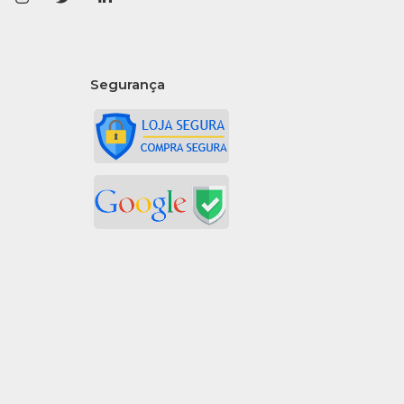
R
LISTA DE DESEJO
Segurança
 Vinho Dom
no Bordo Tinto
Lt Randon -
e