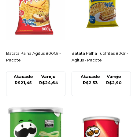
COMPRAR
COMPARAR
LISTA DE DESEJO
Batata Palha Agitus 800Gr -
ACESSAR
AGITUS
Batata Palha Tubfritas 80Gr -
ACESSAR
Pacote
Batata Palha Tubfritas
Agitus - Pacote
80Gr - Agitus - Pacote
Atacado
Varejo
Atacado
Varejo
R$2,90
R$21,45
R$24,64
R$2,53
R$2,90
COMPRAR
COMPARAR
LISTA DE DESEJO
KELLOGGS