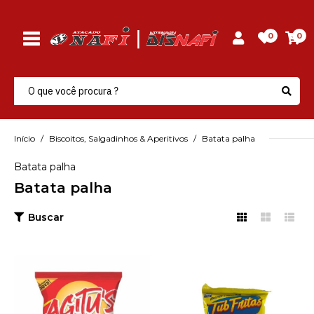
0
0
Início
Biscoitos, Salgadinhos & Aperitivos
Batata palha
Batata palha
Batata palha
Buscar
AGITUS
Batata Palha Agitus
800Gr - Pacote
R$24,64