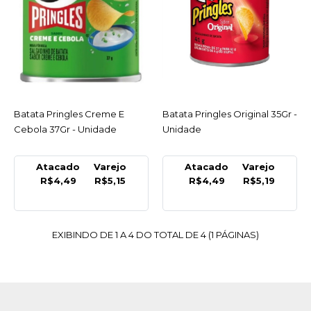
Batata Pringles Creme E
Cebola 37Gr - Unidade
R$5,15
COMPRAR
Batata Pringles Creme E
ACESSAR
Batata Pringles Original 35Gr -
ACESSAR
COMPARAR
Cebola 37Gr - Unidade
Unidade
LISTA DE DESEJO
Atacado
Varejo
Atacado
Varejo
R$4,49
R$5,15
R$4,49
R$5,19
KELLOGGS
Batata Pringles Original
35Gr - Unidade
EXIBINDO DE 1 A 4 DO TOTAL DE 4 (1 PÁGINAS)
R$5,19
COMPRAR
COMPARAR