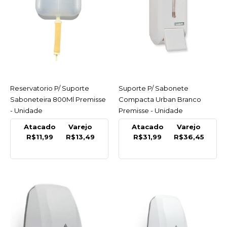
R$13,49
COMPRAR
COMPARAR
LISTA DE DESEJO
Reservatorio P/ Suporte
ACESSAR
Suporte P/ Sabonete
ACESSAR
PREMISSE
Saboneteira 800Ml Premisse
Compacta Urban Branco
Suporte P/ Sabonete
- Unidade
Premisse - Unidade
Compacta Urban Branco
Premisse - Unidade
Atacado
Varejo
Atacado
Varejo
R$11,99
R$13,49
R$31,99
R$36,45
R$36,45
COMPRAR
COMPARAR
LISTA DE DESEJO