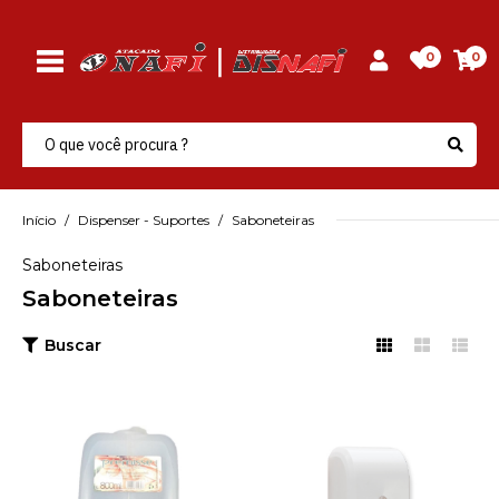
0
0
Início
Dispenser - Suportes
Saboneteiras
Saboneteiras
Saboneteiras
Buscar
PREMISSE
Reservatorio P/ Suporte
Saboneteira 800Ml
Premisse - Unidade