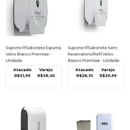
PREMISSE
Suporte P/Sabonete
Espuma Velox Branco
Premisse - Unidade
R$36,45
Suporte P/Sabonete Espuma
ACESSAR
Suporte P/Sabonete Sem
ACESSAR
COMPRAR
Velox Branco Premisse -
Reservatorio/Refil Velox
Unidade
Branco Premisse - Unidade
COMPARAR
Atacado
Varejo
Atacado
Varejo
LISTA DE DESEJO
R$31,99
R$36,45
R$26,10
R$29,99
PREMISSE
Suporte P/Sabonete Sem
Reservatorio/Refil Velox
Branco Premisse -
Unidade
R$29,99