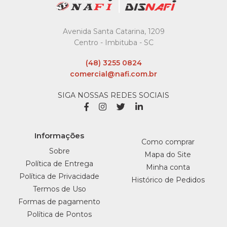
Suporte Saboneteira
Dosadora Liquida Branca
Avenida Santa Catarina, 1209
C/Reservatorio New
Centro - Imbituba - SC
Classic 800Ml - Unidade
(48) 3255 0824
R$36,99
comercial@nafi.com.br
COMPRAR
SIGA NOSSAS REDES SOCIAIS
COMPARAR
LISTA DE DESEJO
Informações
Como comprar
Sobre
Mapa do Site
Política de Entrega
Minha conta
Política de Privacidade
Histórico de Pedidos
Termos de Uso
Formas de pagamento
Política de Pontos