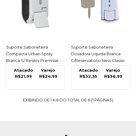
COMPRAR
COMPARAR
LISTA DE DESEJO
PREMISSE
Suporte Saboneteira
ACESSAR
Suporte Saboneteira
ACESSAR
Suporte Saboneteira
Compacta Urban Spray
Dosadora Liquida Branca
Compacta Urban Spray
Branca S/ Reserv Premisse -
C/Reservatorio New Classic
Branca S/ Reserv
Unidade
800Ml - Unidade
Atacado
Varejo
Atacado
Varejo
Premisse - Unidade
R$21,99
R$24,99
R$32,35
R$36,99
R$24,99
COMPRAR
EXIBINDO DE 1 A 6 DO TOTAL DE 6 (1 PÁGINAS)
COMPARAR
LISTA DE DESEJO
NOBRE