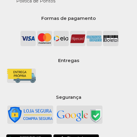
24X20Gr Granofibra
Política de Pontos
R$32,22
Formas de pagamento
COMPRAR
COMPARAR
LISTA DE DESEJO
Entregas
INDIA
Barra De Banana C/
Cobertura Chocolate
25Gr India - Unidade
Segurança
R$1,25
COMPRAR
COMPARAR
LISTA DE DESEJO