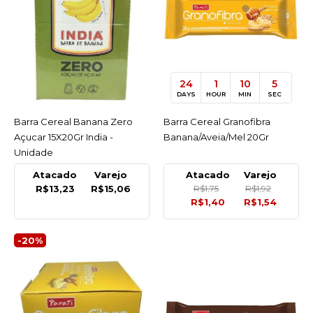
R$15,06
COMPRAR
COMPARAR
24
1
10
5
LISTA DE DESEJO
DAYS
HOUR
MIN
SEC
Barra Cereal Banana Zero
ACESSAR
Barra Cereal Granofibra
ACESSAR
GRANOFIBRA
-20%
Açucar 15X20Gr India -
Banana/Aveia/Mel 20Gr
Barra Cereal Granofibra
Unidade
Banana/Aveia/Mel 20Gr
Atacado
Varejo
Atacado
Varejo
R$1,54
R$13,23
R$15,06
R$1,75
R$1,92
R$1,92
R$1,40
R$1,54
COMPRAR
-20%
COMPARAR
LISTA DE DESEJO