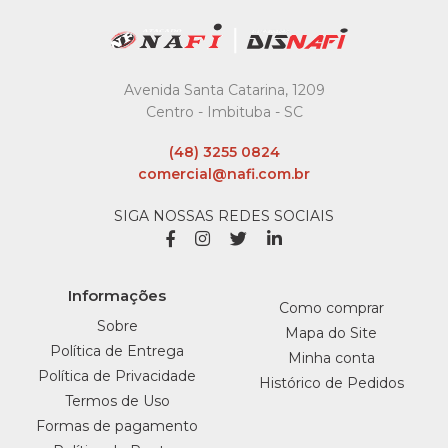
GRANOFIBRA
Barra Cereal Granofibra
Maca/Canela/Passas
20Gr
Avenida Santa Catarina, 1209
Centro - Imbituba - SC
INDISPONÍVEL
(48) 3255 0824
R$1,92
comercial@nafi.com.br
COMPRAR
SIGA NOSSAS REDES SOCIAIS
INDISPONÍVEL
Informações
COMPARAR
Como comprar
Sobre
LISTA DE DESEJO
Mapa do Site
Política de Entrega
Minha conta
Política de Privacidade
Histórico de Pedidos
GRANOFIBRA
Termos de Uso
Barra Cereal Granofibra
Formas de pagamento
Maca/Canela/Passas