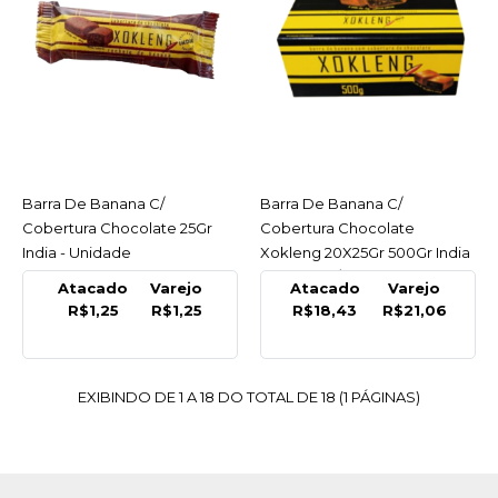
COMPRAR
COMPARAR
LISTA DE DESEJO
GRANOFIBRA
Barra De Banana C/
ACESSAR
Barra De Banana C/
ACESSAR
Barra Cereal Granofibra
Cobertura Chocolate 25Gr
Cobertura Chocolate
Light Morango/Chocolate
India - Unidade
Xokleng 20X25Gr 500Gr India
24X20Gr Granofibra -
- Display C/20 Un
Display C/24
Atacado
Varejo
Atacado
Varejo
R$1,25
R$1,25
R$18,43
R$21,06
R$37,37
COMPRAR
EXIBINDO DE 1 A 18 DO TOTAL DE 18 (1 PÁGINAS)
COMPARAR
LISTA DE DESEJO