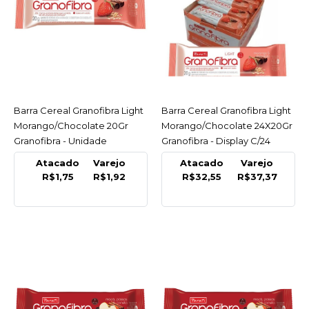
LISTA DE DESEJO
GRANOFIBRA
-20%
Barra Cereal Granofibra
Light Banana/Choco
24X20Gr Granofibra -
Display C/24
Barra Cereal Granofibra Light
ACESSAR
Barra Cereal Granofibra Light
ACESSAR
Morango/Chocolate 20Gr
Morango/Chocolate 24X20Gr
R$29,90
R$37,37
Granofibra - Unidade
Granofibra - Display C/24
COMPRAR
Atacado
Varejo
Atacado
Varejo
R$1,75
R$1,92
R$32,55
R$37,37
COMPARAR
LISTA DE DESEJO
GRANOFIBRA
Barra Cereal Granofibra
Light
Castanhadopara/Chocola
20Gr Granofibra -