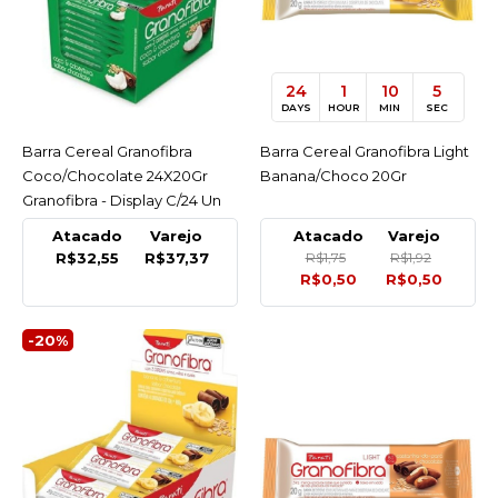
COMPARAR
LISTA DE DESEJO
24
1
10
5
GRANOFIBRA
DAYS
HOUR
MIN
SEC
Barra Cereal Granofibra
Coco/Chocolate 20Gr
Barra Cereal Granofibra
ACESSAR
Barra Cereal Granofibra Light
ACESSAR
Granofibra - Unidade
Coco/Chocolate 24X20Gr
Banana/Choco 20Gr
Granofibra - Display C/24 Un
R$1,92
Atacado
Varejo
Atacado
Varejo
R$32,55
R$37,37
R$1,75
R$1,92
COMPRAR
R$0,50
R$0,50
COMPARAR
-20%
LISTA DE DESEJO
GRANOFIBRA
Barra Cereal Granofibra
Coco/Chocolate 24X20Gr
Granofibra - Display C/24