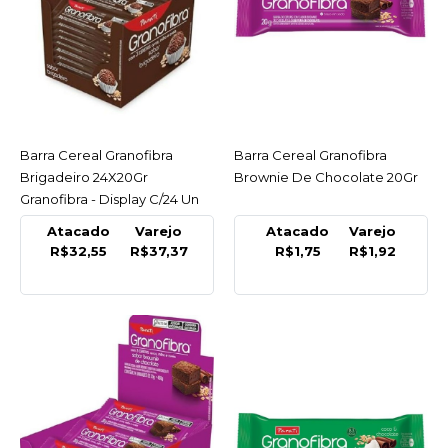
COMPARAR
LISTA DE DESEJO
GRANOFIBRA
Barra Cereal Granofibra
Brigadeiro 24X20Gr
Barra Cereal Granofibra
ACESSAR
Barra Cereal Granofibra
ACESSAR
Granofibra - Display C/24
Brigadeiro 24X20Gr
Brownie De Chocolate 20Gr
Un
Granofibra - Display C/24 Un
Atacado
Varejo
Atacado
Varejo
R$37,37
R$32,55
R$37,37
R$1,75
R$1,92
COMPRAR
COMPARAR
LISTA DE DESEJO
GRANOFIBRA
Barra Cereal Granofibra