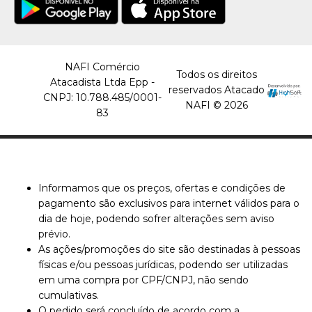
INDIA
Barra De Banana C/
Cobertura Chocolate
NAFI Comércio
Todos os direitos
Xokleng 20X25Gr 500Gr
Atacadista Ltda Epp -
reservados Atacado
India - Display C/20 Un
CNPJ: 10.788.485/0001-
NAFI © 2026
83
R$21,06
COMPRAR
Informamos que os preços, ofertas e condições de
COMPARAR
pagamento são exclusivos para internet válidos para o
LISTA DE DESEJO
dia de hoje, podendo sofrer alterações sem aviso
prévio.
As ações/promoções do site são destinadas à pessoas
físicas e/ou pessoas jurídicas, podendo ser utilizadas
em uma compra por CPF/CNPJ, não sendo
cumulativas.
O pedido será concluído de acordo com a