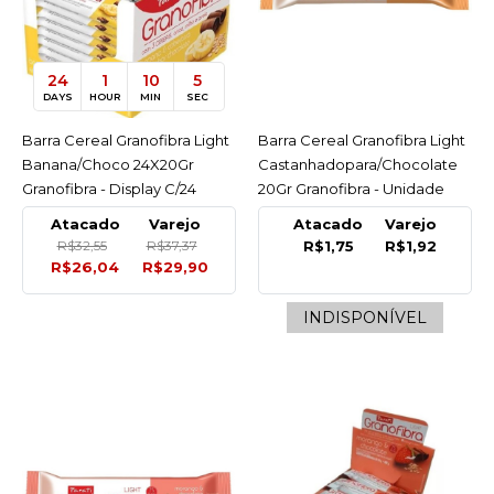
Un
R$37,37
24
1
10
5
DAYS
HOUR
MIN
SEC
COMPRAR
Barra Cereal Granofibra Light
ACESSAR
Barra Cereal Granofibra Light
ACESSAR
COMPARAR
Banana/Choco 24X20Gr
Castanhadopara/Chocolate
Granofibra - Display C/24
20Gr Granofibra - Unidade
LISTA DE DESEJO
Atacado
Varejo
Atacado
Varejo
GRANOFIBRA
R$32,55
R$37,37
R$1,75
R$1,92
-74%
R$26,04
R$29,90
Barra Cereal Granofibra
Light Banana/Choco
INDISPONÍVEL
20Gr
R$0,50
R$1,92
COMPRAR
COMPARAR