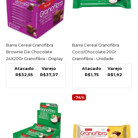
Brownie De Chocolate
20Gr
R$1,92
COMPRAR
Barra Cereal Granofibra
ACESSAR
Barra Cereal Granofibra
ACESSAR
COMPARAR
Brownie De Chocolate
Coco/Chocolate 20Gr
LISTA DE DESEJO
24X20Gr Granofibra - Display
Granofibra - Unidade
C/24 Un
Atacado
Varejo
Atacado
Varejo
GRANOFIBRA
R$32,55
R$37,37
R$1,75
R$1,92
Barra Cereal Granofibra
Brownie De Chocolate
24X20Gr Granofibra -
-74%
Display C/24 Un
R$37,37
COMPRAR