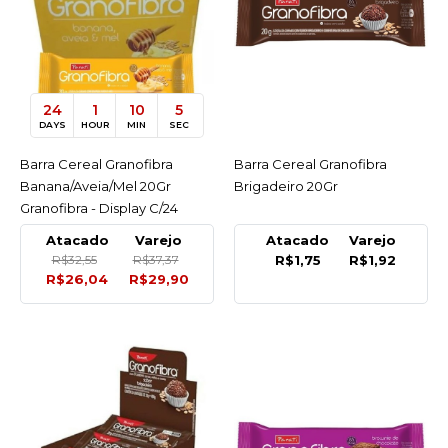
GRANOFIBRA
-20%
Barra Cereal Granofibra
Banana/Aveia/Mel 20Gr
Granofibra - Display C/24
24
1
10
5
R$29,90
R$37,37
DAYS
HOUR
MIN
SEC
COMPRAR
Barra Cereal Granofibra
ACESSAR
Barra Cereal Granofibra
ACESSAR
Banana/Aveia/Mel 20Gr
Brigadeiro 20Gr
COMPARAR
Granofibra - Display C/24
LISTA DE DESEJO
Atacado
Varejo
Atacado
Varejo
R$32,55
R$37,37
R$1,75
R$1,92
R$26,04
R$29,90
GRANOFIBRA
Barra Cereal Granofibra
Brigadeiro 20Gr
R$1,92
COMPRAR