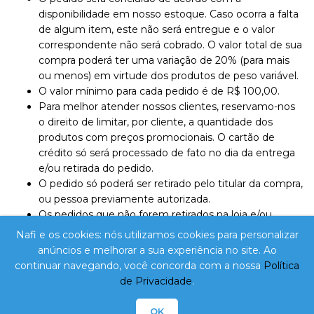
disponibilidade em nosso estoque. Caso ocorra a falta
de algum item, este não será entregue e o valor
correspondente não será cobrado. O valor total de sua
compra poderá ter uma variação de 20% (para mais
ou menos) em virtude dos produtos de peso variável.
O valor mínimo para cada pedido é de R$ 100,00.
Para melhor atender nossos clientes, reservamo-nos
o direito de limitar, por cliente, a quantidade dos
produtos com preços promocionais. O cartão de
crédito só será processado de fato no dia da entrega
e/ou retirada do pedido.
O pedido só poderá ser retirado pelo titular da compra,
ou pessoa previamente autorizada.
Os pedidos que não forem retirados na loja e/ou
recebidos conforme agendamento no site serão
Nafi e os cookies: nós utilizamos cookies para personalizar
cancelados em até 1 dia útil.
anúncios e melhorar a sua experiência no site. Ao
continuar navegando, você concorda com a nossa
Política
NAFI Comércio Atacadista Ltda Epp. - CNPJ:
de Privacidade
.
10.788.485/0001-83 - Inscrição Estadual: 255.868.359 /
Avenida Santa Catarina, Nº 1209 / Imbituba - SC - CEP:
OK