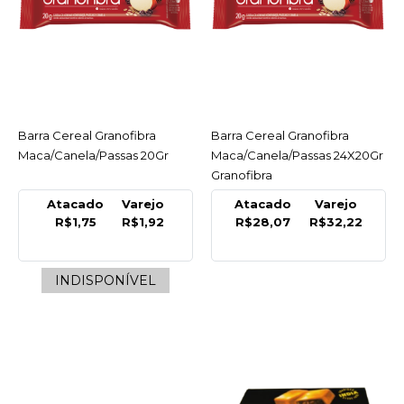
Unidade
INDISPONÍVEL
R$1,92
COMPRAR
Barra Cereal Granofibra
ACESSAR
Barra Cereal Granofibra
ACESSAR
Maca/Canela/Passas 20Gr
Maca/Canela/Passas 24X20Gr
INDISPONÍVEL
Granofibra
Atacado
Varejo
Atacado
Varejo
COMPARAR
R$1,75
R$1,92
R$28,07
R$32,22
LISTA DE DESEJO
INDISPONÍVEL
GRANOFIBRA
Barra Cereal Granofibra
Light Morango/Chocolate
20Gr Granofibra -
Unidade
R$1,92