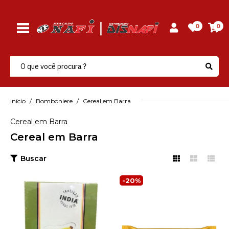
0
0
Início
Bomboniere
Cereal em Barra
Cereal em Barra
Cereal em Barra
Buscar
INDIA
-20%
Barra Cereal Banana
Zero Açucar 15X20Gr
India - Unidade