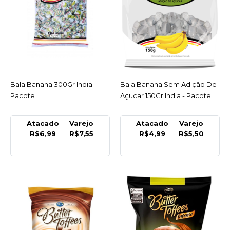
Bala Banana 300Gr India
- Pacote
R$7,55
COMPRAR
Bala Banana 300Gr India -
ACESSAR
Bala Banana Sem Adição De
ACESSAR
COMPARAR
Pacote
Açucar 150Gr India - Pacote
LISTA DE DESEJO
Atacado
Varejo
Atacado
Varejo
R$6,99
R$7,55
R$4,99
R$5,50
INDIA
Bala Banana Sem Adição
De Açucar 150Gr India -
Pacote
R$5,50
COMPRAR