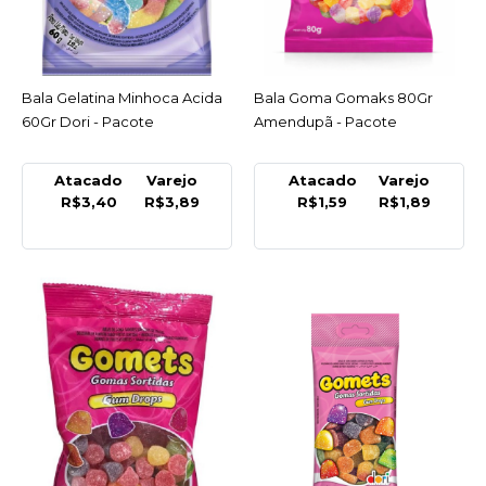
DORI
Bala Gelatina Boca
230Gr Dori - Pacote
Bala Gelatina Minhoca Acida
ACESSAR
Bala Goma Gomaks 80Gr
ACESSAR
R$7,75
60Gr Dori - Pacote
Amendupã - Pacote
COMPRAR
Atacado
Varejo
Atacado
Varejo
COMPARAR
R$3,40
R$3,89
R$1,59
R$1,89
LISTA DE DESEJO
DORI
Bala Gelatina Boca 60Gr
Dori - Pacote
R$3,89
COMPRAR