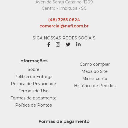
Avenida Santa Catarina, 1209
COMPARAR
Centro - Imbituba - SC
LISTA DE DESEJO
(48) 3255 0824
comercial@nafi.com.br
DORI
Bala Goma Jubes
SIGA NOSSAS REDES SOCIAIS
Gelatina Tropical Tubo
20X48Gr Dori - Display
C/20
Informações
Como comprar
R$34,75
Sobre
Mapa do Site
Política de Entrega
Minha conta
COMPRAR
Política de Privacidade
Histórico de Pedidos
Termos de Uso
COMPARAR
Formas de pagamento
LISTA DE DESEJO
Política de Pontos
DORI
Formas de pagamento
Bala Goma Tubo Frutas