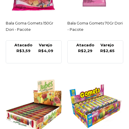
COMPARAR
LISTA DE DESEJO
Bala Goma Gomets 150Gr
ACESSAR
Bala Goma Gomets 70Gr Dori
ACESSAR
DORI
Dori - Pacote
- Pacote
Bala Gelatina Minhoca
60Gr Dori - Pacote
Atacado
Varejo
Atacado
Varejo
R$3,59
R$4,09
R$2,29
R$2,65
R$3,89
COMPRAR
COMPARAR
LISTA DE DESEJO
DORI
Bala Gelatina Minhoca
Acida 60Gr Dori - Pacote