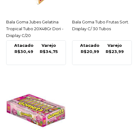
R$3,89
COMPRAR
Bala Goma Jubes Gelatina
ACESSAR
Bala Goma Tubo Frutas Sort.
ACESSAR
Tropical Tubo 20X48Gr Dori -
Display C/ 30 Tubos
COMPARAR
Display C/20
LISTA DE DESEJO
Atacado
Varejo
Atacado
Varejo
R$30,49
R$34,75
R$20,99
R$23,99
AMENDUPA
Bala Goma Gomaks
80Gr Amendupã -
Pacote
R$1,89
COMPRAR
COMPARAR
LISTA DE DESEJO