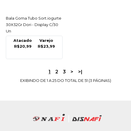
DORI
Bala Goma Gomets
Bala Goma Tubo Sort.iogurte
ACESSAR
150Gr Dori - Pacote
30X32Gr Dori - Display C/30
R$4,09
Un
Atacado
Varejo
COMPRAR
R$20,99
R$23,99
COMPARAR
LISTA DE DESEJO
1
2
3
>
>|
EXIBINDO DE 1 A 25 DO TOTAL DE 51 (3 PÁGINAS)
DORI
Bala Goma Gomets 70Gr
Dori - Pacote
R$2,65
COMPRAR