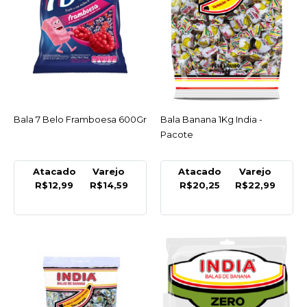
COMPRAR
COMPARAR
LISTA DE DESEJO
Bala 7 Belo Framboesa 600Gr
ACESSAR
INDIA
Bala Banana 1Kg India -
ACESSAR
Bala Banana 1Kg India -
Pacote
Pacote
Atacado
Varejo
Atacado
Varejo
R$22,99
R$12,99
R$14,59
R$20,25
R$22,99
COMPRAR
COMPARAR
LISTA DE DESEJO
INDIA