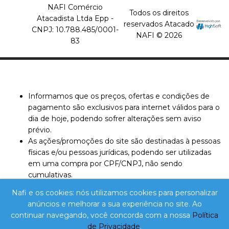
LISTA DE DESEJO
NAFI Comércio
Todos os direitos
Atacadista Ltda Epp -
reservados Atacado
CNPJ: 10.788.485/0001-
NAFI © 2026
83
Informamos que os preços, ofertas e condições de
pagamento são exclusivos para internet válidos para o
dia de hoje, podendo sofrer alterações sem aviso
prévio.
As ações/promoções do site são destinadas à pessoas
físicas e/ou pessoas jurídicas, podendo ser utilizadas
em uma compra por CPF/CNPJ, não sendo
cumulativas.
O pedido será concluído de acordo com a
Nafi e os cookies: nós utilizamos cookies para personalizar
disponibilidade em nosso estoque. Caso ocorra a falta
anúncios e melhorar a sua experiência no site. Ao
de algum item, este não será entregue e o valor
continuar navegando, você concorda com a nossa
Política
correspondente não será cobrado. O valor total de sua
de Privacidade
.