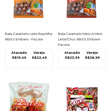
LISTA DE DESEJO
ARCOR
Bala Butter Toffee
Mousse De Maracuja
400Gr Arcor - Pacote
Bala Caramelo Leite Baunilha
ACESSAR
Bala Caramelo Meio A Meio
ACESSAR
660Gr Embare - Pacote
Leite/Choc 660Gr Embare -
R$23,16
Pacote
COMPRAR
Atacado
Varejo
Atacado
Varejo
R$19,49
R$22,49
R$23,39
R$26,99
COMPARAR
LISTA DE DESEJO
EMBARE
Bala Caramelo Leite
Baunilha 660Gr Embare
- Pacote