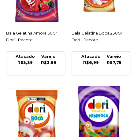
COMPARAR
LISTA DE DESEJO
DALVA
Bala Gelatina Amora 60Gr
ACESSAR
Bala Gelatina Boca 230Gr
ACESSAR
Bala Coco 1Kg Dalva -
Dori - Pacote
Dori - Pacote
Pacote
R$38,99
Atacado
Varejo
Atacado
Varejo
R$3,39
R$3,99
R$6,99
R$7,75
COMPRAR
COMPARAR
LISTA DE DESEJO
SUSPENSE
Bala Coco 1Kg Suspense
R$37,99