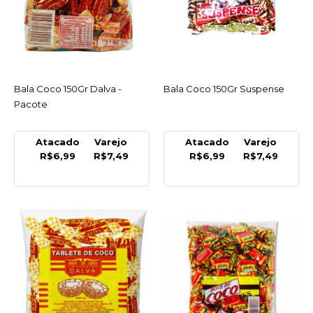
R$22,49
COMPRAR
COMPARAR
LISTA DE DESEJO
Bala Coco 150Gr Dalva -
ACESSAR
Bala Coco 150Gr Suspense
ACESSAR
Pacote
EMBARE
Bala Caramelo Meio A
Atacado
Varejo
Atacado
Varejo
Meio Leite/Choc 660Gr
R$6,99
R$7,49
R$6,99
R$7,49
Embare - Pacote
R$26,99
COMPRAR
COMPARAR
LISTA DE DESEJO
DALVA