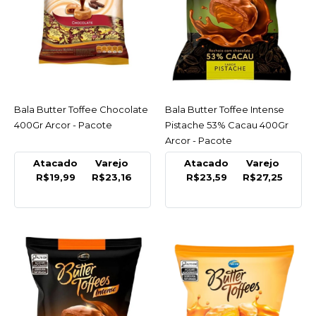
COMPARAR
LISTA DE DESEJO
ARCOR
Bala Butter Toffee
Chocolate 400Gr Arcor -
Bala Butter Toffee Chocolate
ACESSAR
Bala Butter Toffee Intense
ACESSAR
Pacote
400Gr Arcor - Pacote
Pistache 53% Cacau 400Gr
Arcor - Pacote
R$23,16
Atacado
Varejo
Atacado
Varejo
COMPRAR
R$19,99
R$23,16
R$23,59
R$27,25
COMPARAR
LISTA DE DESEJO
ARCOR
Bala Butter Toffee
Intense Pistache 53%
Cacau 400Gr Arcor -