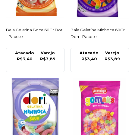
COMPRAR
COMPARAR
LISTA DE DESEJO
Bala Gelatina Boca 60Gr Dori
ACESSAR
Bala Gelatina Minhoca 60Gr
ACESSAR
- Pacote
Dori - Pacote
Atacado
Varejo
Atacado
Varejo
DORI
R$3,40
R$3,89
R$3,40
R$3,89
Bala Gelatina Amora
60Gr Dori - Pacote
R$3,99
COMPRAR
COMPARAR
LISTA DE DESEJO