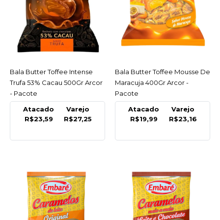
Pacote
R$27,25
COMPRAR
Bala Butter Toffee Intense
ACESSAR
Bala Butter Toffee Mousse De
ACESSAR
COMPARAR
Trufa 53% Cacau 500Gr Arcor
Maracuja 400Gr Arcor -
LISTA DE DESEJO
- Pacote
Pacote
Atacado
Varejo
Atacado
Varejo
ARCOR
R$23,59
R$27,25
R$19,99
R$23,16
Bala Butter Toffee
Intense Trufa 53% Cacau
500Gr Arcor - Pacote
R$27,25
COMPRAR
COMPARAR