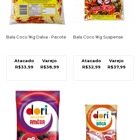
Bala Coco 150Gr Dalva -
Pacote
R$7,49
Bala Coco 1Kg Dalva - Pacote
ACESSAR
Bala Coco 1Kg Suspense
ACESSAR
COMPRAR
COMPARAR
Atacado
Varejo
Atacado
Varejo
LISTA DE DESEJO
R$33,99
R$38,99
R$32,99
R$37,99
SUSPENSE
Bala Coco 150Gr
Suspense
R$7,49
COMPRAR