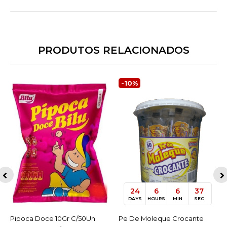
PRODUTOS RELACIONADOS
-10%
24
6
6
37
DAYS
HOURS
MIN
SEC
Pipoca Doce 10Gr C/50Un
ACESSAR
Pe De Moleque Crocante
ACESSAR