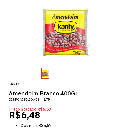
KANTY
Amendoim Branco 400Gr
DISPONIBILIDADE:
170
Preço atacado
R$5,67
R$6,48
3
ou mais
R$5,67