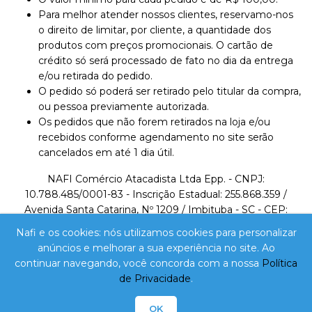
Para melhor atender nossos clientes, reservamo-nos
o direito de limitar, por cliente, a quantidade dos
produtos com preços promocionais. O cartão de
crédito só será processado de fato no dia da entrega
e/ou retirada do pedido.
O pedido só poderá ser retirado pelo titular da compra,
ou pessoa previamente autorizada.
Os pedidos que não forem retirados na loja e/ou
recebidos conforme agendamento no site serão
cancelados em até 1 dia útil.
NAFI Comércio Atacadista Ltda Epp. - CNPJ:
10.788.485/0001-83 - Inscrição Estadual: 255.868.359 /
Avenida Santa Catarina, Nº 1209 / Imbituba - SC - CEP:
88780-000 / Telefone: 48 3255-0824 /
Nafi e os cookies: nós utilizamos cookies para personalizar
lojavirtual@nafi.com.br
anúncios e melhorar a sua experiência no site. Ao
continuar navegando, você concorda com a nossa
Política
A VENDA E O CONSUMO DE BEBIDAS ALCOÓLICAS
de Privacidade
.
SÃO PROIBIDOS PARA MENORES DE 18 ANOS.
BEBIDA ALCOÓLICA PODE CAUSAR DEPENDÊNCIA
OK