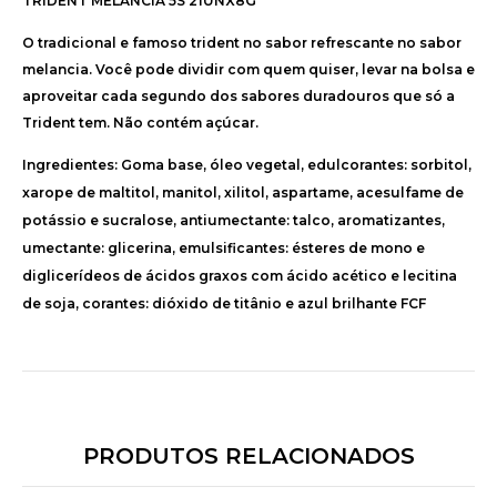
TRIDENT MELANCIA 5S 21UNX8G
O tradicional e famoso trident no sabor refrescante no sabor
melancia. Você pode dividir com quem quiser, levar na bolsa e
aproveitar cada segundo dos sabores duradouros que só a
Trident tem. Não contém açúcar.
Ingredientes:
Goma base, óleo vegetal, edulcorantes: sorbitol,
xarope de maltitol, manitol, xilitol, aspartame, acesulfame de
potássio e sucralose, antiumectante: talco, aromatizantes,
umectante: glicerina, emulsificantes: ésteres de mono e
diglicerídeos de ácidos graxos com ácido acético e lecitina
de soja, corantes: dióxido de titânio e azul brilhante FCF
PRODUTOS RELACIONADOS