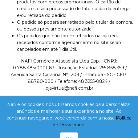
produtos com preços promocionais. O cartão de
crédito só será processado de fato no dia da entrega
e/ou retirada do pedido.
O pedido só poderá ser retirado pelo titular da compra,
ou pessoa previamente autorizada.
Os pedidos que não forem retirados na loja e/ou
recebidos conforme agendamento no site serão
cancelados em até 1 dia útil.
NAFI Comércio Atacadista Ltda Epp. - CNPJ:
10.788.485/0001-83 - Inscrição Estadual: 255.868.359 /
Avenida Santa Catarina, Nº 1209 / Imbituba - SC - CEP:
88780-000 / Telefone: 48 3255-0824 /
lojavirtual@nafi.com.br
A VENDA E O CONSUMO DE BEBIDAS ALCOÓLICAS
Nafi e os cookies: nós utilizamos cookies para personalizar
SÃO PROIBIDOS PARA MENORES DE 18 ANOS.
anúncios e melhorar a sua experiência no site. Ao
BEBIDA ALCOÓLICA PODE CAUSAR DEPENDÊNCIA
continuar navegando, você concorda com a nossa
Política
QUÍMICA E, EM EXCESSO, PROVOCA DEPENDÊNCIA
de Privacidade
.