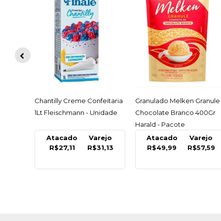
ACESSAR
ACESSAR
0Gr
Chantilly Creme Confeitaria
Granulado Melken Granule
1Lt Fleischmann - Unidade
Chocolate Branco 400Gr
Harald - Pacote
ejo
Atacado
Varejo
Atacado
Varejo
0,99
R$27,11
R$31,13
R$49,99
R$57,59