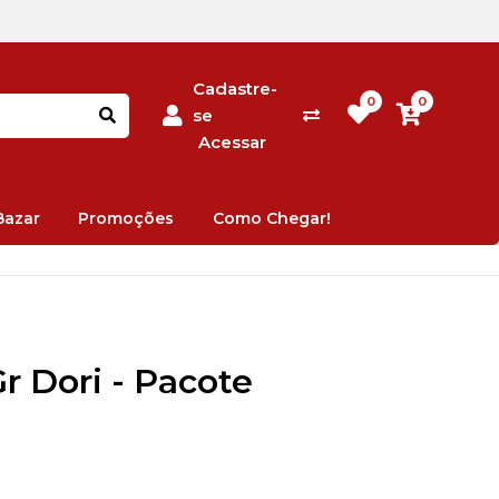
Cadastre-
0
0
se
Acessar
Bazar
Promoções
Como Chegar!
r Dori - Pacote