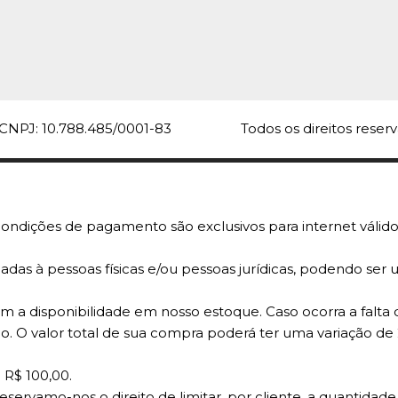
CNPJ: 10.788.485/0001-83
Todos os direitos rese
ondições de pagamento são exclusivos para internet válido
adas à pessoas físicas e/ou pessoas jurídicas, podendo se
 a disponibilidade em nosso estoque. Caso ocorra a falta 
o. O valor total de sua compra poderá ter uma variação de
 R$ 100,00.
reservamo-nos o direito de limitar, por cliente, a quantid