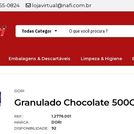
255-0824
lojavirtual@nafi.com.br
Embalagens & Descartáveis
Limpeza & Higiene
DORI
Granulado Chocolate 500G
REF.:
1.2776.001
MARCA:
DORI
DISPONIBILIDADE:
92