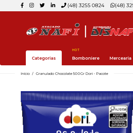
(48) 3255 0824
(48) 3
HOT
Categorias
Bomboniere
Mercearia
Início
Granulado Chocolate 500Gr Dori - Pacote