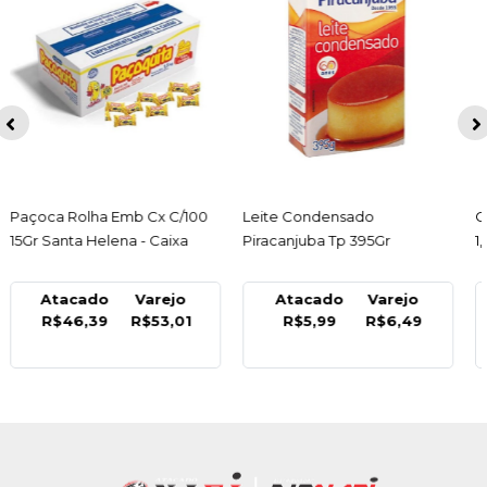
Leite Condensado
ACESSAR
Cobertura Forneavel Ao Leite
ACESSAR
Piracanjuba Tp 395Gr
1,010Kg Harald - Unidade
Atacado
Varejo
Atacado
Varejo
R$5,99
R$6,49
R$39,99
R$45,99