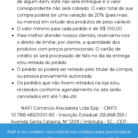
de algum item, este não será entregue e o valor
correspondente não será cobrado. O valor total de sua
compra poderá ter uma variação de 20% (para mais
ou menos) em virtude dos produtos de peso variável.
O valor mínimo para cada pedido é de R$ 100,00.
Para melhor atender nossos clientes, reservamo-nos
o direito de limitar, por cliente, a quantidade dos
produtos com preços promocionais. O cartão de
crédito só será processado de fato no dia da entrega
e/ou retirada do pedido.
O pedido só poderá ser retirado pelo titular da compra,
ou pessoa previamente autorizada.
Os pedidos que não forem retirados na loja e/ou
recebidos conforme agendamento no site serão
cancelados em até 1 dia útil.
NAFI Comércio Atacadista Ltda Epp. - CNPJ:
10.788.485/0001-83 - Inscrição Estadual: 255.868.359 /
Avenida Santa Catarina, Nº 1209 / Imbituba - SC - CEP:
88780-000 / Telefone: 48 3255-0824 /
Nafi e os cookies: nós utilizamos cookies para personalizar
lojavirtual@nafi.com.br