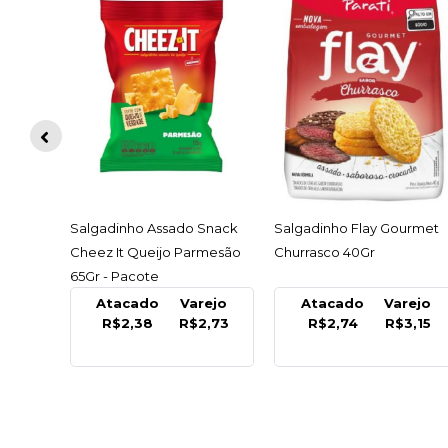
ACESSAR
ACESSAR
Snack
Salgadinho Flay Gourmet
Salgadinho Flay Gourmet
rmesão
Churrasco 40Gr
Cebola E Salsa 40Gr
ejo
Atacado
Varejo
Atacado
Varejo
,73
R$2,74
R$3,15
R$2,74
R$3,15