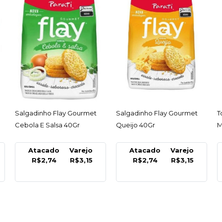
ACESSAR
ACESSAR
Salgadinho Flay Gourmet
Torrada Bauducco
S
Queijo 40Gr
Multigraos 142Gr - Unidade
C
N
Atacado
Varejo
Atacado
Varejo
R$2,74
R$3,15
R$5,49
R$6,39