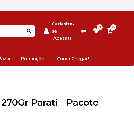
Cadastre-
0
0
se
Acessar
Bazar
Promoções
Como Chegar!
 270Gr Parati - Pacote