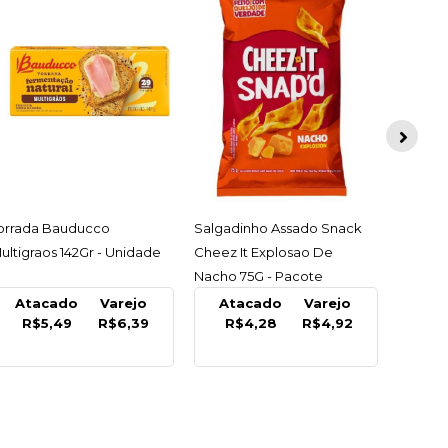
Biscoit
Presun
ACESSAR
ACESSAR
algadinho Assado Snack
Biscoito Recheado Zoo
At
heez It Explosao De
Cartoon Duo Choc & Choc
R$
acho 75G - Pacote
Branco 85Gr - Pacote
Atacado
Varejo
Atacado
Varejo
R$4,28
R$4,92
R$1,79
R$2,05