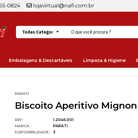
255-0824
lojavirtual@nafi.com.br
Embalagens & Descartáveis
Limpeza & Higiene
PARATI
Biscoito Aperitivo Mignon
REF.:
1.2046.001
MARCA:
PARATI
DISPONIBILIDADE:
3