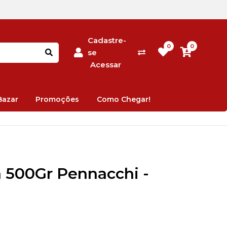
Cadastre-
0
0
se
Acessar
Bazar
Promoções
Como Chegar!
 500Gr Pennacchi -