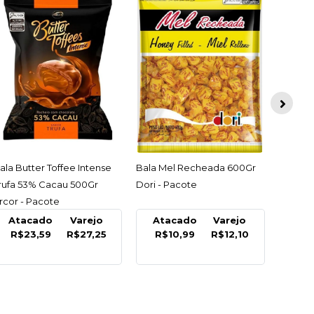
ACESSAR
ACESSAR
ala Butter Toffee Intense
Bala Mel Recheada 600Gr
Bala G
rufa 53% Cacau 500Gr
Dori - Pacote
Pennacc
rcor - Pacote
Atacado
Varejo
Atacado
Varejo
At
R$23,59
R$27,25
R$10,99
R$12,10
R$