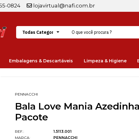
255-0824
lojavirtual@nafi.com.br
Embalagens & Descartáveis
Limpeza & Higiene
PENNACCHI
Bala Love Mania Azedinha
Pacote
REF.:
1.5113.001
MARCA:
PENNACCHI