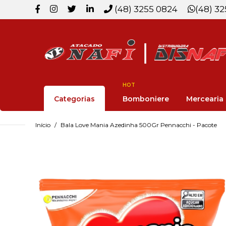
(48) 3255 0824
(48) 3
HOT
Categorias
Bomboniere
Mercearia
Início
Bala Love Mania Azedinha 500Gr Pennacchi - Pacote