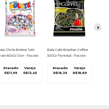
Bala Co
Pacote
ACESSAR
ACESSAR
ala Chicle Bolete Tutti
Bala Cafe Brazilian Coffee
Ata
rutti 600Gr Dori - Pacote
500Gr Florestal - Pacote
R$3
Atacado
Varejo
Atacado
Varejo
R$11,99
R$13,45
R$16,39
R$18,69