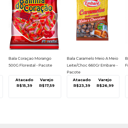
ACESSAR
ACESSAR
Bala Coraçao Morango
Bala Caramelo Meio A Meio
B
500G Florestal - Pacote
Leite/Choc 660Gr Embare -
F
Pacote
Atacado
Varejo
Atacado
Varejo
R$15,39
R$17,59
R$23,39
R$26,99