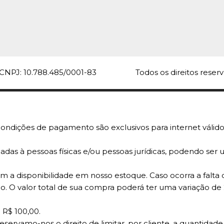
CNPJ: 10.788.485/0001-83
Todos os direitos rese
ondições de pagamento são exclusivos para internet válido
adas à pessoas físicas e/ou pessoas jurídicas, podendo se
 a disponibilidade em nosso estoque. Caso ocorra a falta 
o. O valor total de sua compra poderá ter uma variação de
 R$ 100,00.
reservamo-nos o direito de limitar, por cliente, a quantid