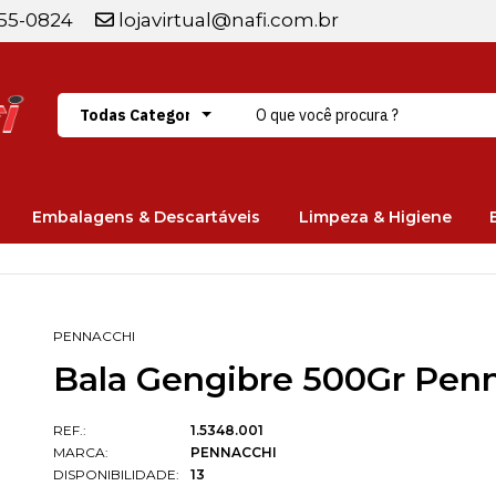
255-0824
lojavirtual@nafi.com.br
Embalagens & Descartáveis
Limpeza & Higiene
PENNACCHI
Bala Gengibre 500Gr Penn
REF.:
1.5348.001
MARCA:
PENNACCHI
DISPONIBILIDADE:
13