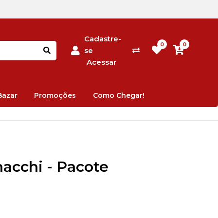
Cadastre-
0
0
se
Acessar
Bazar
Promoções
Como Chegar!
acchi - Pacote