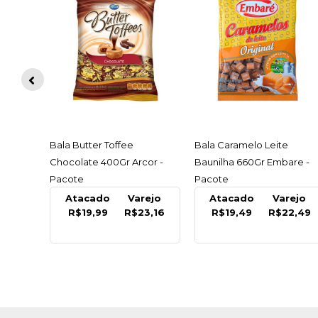
ACESSAR
ACESSAR
a -
Bala Butter Toffee
Bala Caramelo Leite
Chocolate 400Gr Arcor -
Baunilha 660Gr Embare -
Pacote
Pacote
ejo
Atacado
Varejo
Atacado
Varejo
2,99
R$19,99
R$23,16
R$19,49
R$22,49