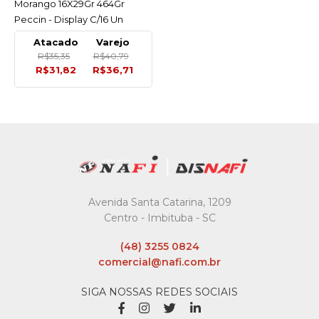
Morango 16X29Gr 464Gr
Peccin - Display C/16 Un
Atacado
Varejo
R$35,35
R$40,79
R$31,82
R$36,71
Avenida Santa Catarina, 1209
Centro - Imbituba - SC
(48) 3255 0824
comercial@nafi.com.br
SIGA NOSSAS REDES SOCIAIS