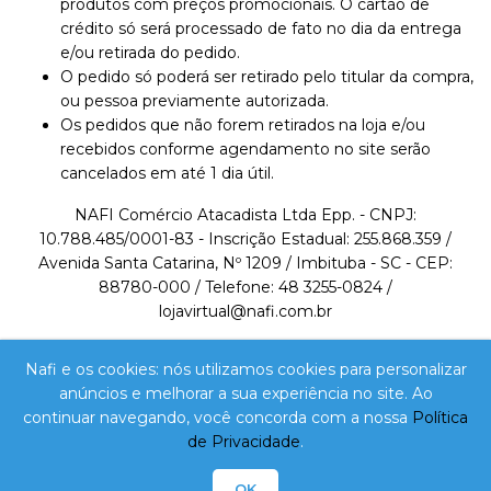
produtos com preços promocionais. O cartão de
crédito só será processado de fato no dia da entrega
e/ou retirada do pedido.
O pedido só poderá ser retirado pelo titular da compra,
ou pessoa previamente autorizada.
Os pedidos que não forem retirados na loja e/ou
recebidos conforme agendamento no site serão
cancelados em até 1 dia útil.
NAFI Comércio Atacadista Ltda Epp. - CNPJ:
10.788.485/0001-83 - Inscrição Estadual: 255.868.359 /
Avenida Santa Catarina, Nº 1209 / Imbituba - SC - CEP:
88780-000 / Telefone: 48 3255-0824 /
lojavirtual@nafi.com.br
A VENDA E O CONSUMO DE BEBIDAS ALCOÓLICAS
Nafi e os cookies: nós utilizamos cookies para personalizar
SÃO PROIBIDOS PARA MENORES DE 18 ANOS.
anúncios e melhorar a sua experiência no site. Ao
BEBIDA ALCOÓLICA PODE CAUSAR DEPENDÊNCIA
continuar navegando, você concorda com a nossa
Política
QUÍMICA E, EM EXCESSO, PROVOCA DEPENDÊNCIA
de Privacidade
.
OK