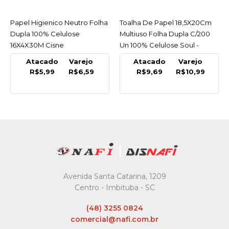
Toalha De Papel 18,5X20Cm
ACESSAR
Suporte Papel Toalha New
ACESSAR
Multiuso Folha Dupla C/200
Classic Branco Nobre -
Un 100% Celulose Soul -
Unidade
Pacote
Atacado
Varejo
Atacado
Varejo
R$9,69
R$10,99
R$30,99
R$35,29
Avenida Santa Catarina, 1209
Centro - Imbituba - SC
(48) 3255 0824
comercial@nafi.com.br