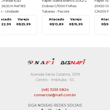
Papel Toalha Branco 20X21 2
ACESSAR
Papel Toalha Br Interfolha
ACESSAR
Dobras C/1000 Folhas
20X20 Ouro Cel.virgem
Tubarao - Pacote
C/4000 Folhas Seducao -
Caixa
Atacado
Varejo
Atacado
Varejo
R$13,89
R$15,99
R$98,99
R$113,19
Avenida Santa Catarina, 1209
Centro - Imbituba - SC
(48) 3255 0824
comercial@nafi.com.br
SIGA NOSSAS REDES SOCIAIS