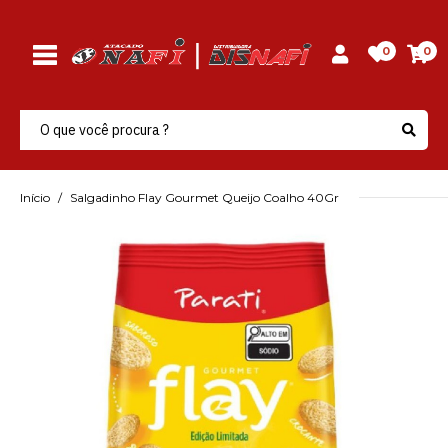
0
0
Início
Salgadinho Flay Gourmet Queijo Coalho 40Gr