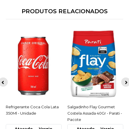
PRODUTOS RELACIONADOS
Refrigerante Coca Cola Lata
ACESSAR
Salgadinho Flay Gourmet
ACESSAR
350Ml - Unidade
Costela Assada 40Gr - Parati -
Pacote
Atacado
Varejo
Atacado
Varejo