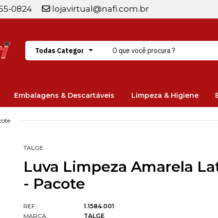
255-0824
lojavirtual@nafi.com.br
Embalagens & Descartáveis
Limpeza & Higiene
cote
TALGE
Luva Limpeza Amarela Lat
- Pacote
REF.:
1.1584.001
MARCA:
TALGE