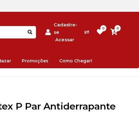
Cadastre-
0
0
se
Acessar
Bazar
Promoções
Como Chegar!
ex P Par Antiderrapante