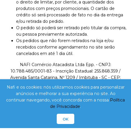
o direito de limitar, por cliente, a quantidade dos
produtos com preços promocionais. O cartão de
crédito só será processado de fato no dia da entrega
e/ou retirada do pedido.
O pedido só poderá ser retirado pelo titular da compra,
ou pessoa previamente autorizada.
Os pedidos que não forem retirados na loja e/ou
recebidos conforme agendamento no site serão
cancelados em até 1 dia útil.
NAFI Comércio Atacadista Ltda Epp. - CNPJ:
10.788.485/0001-83 - Inscrição Estadual: 255.868.359 /
Avenida Santa Catarina, Nº 1209 / Imbituba - SC - CEP:
88780-000 / Telefone: 48 3255-0824 /
Nafi e os cookies: nós utilizamos cookies para personalizar
lojavirtual@nafi.com.br
anúncios e melhorar a sua experiência no site. Ao
continuar navegando, você concorda com a nossa
Política
A VENDA E O CONSUMO DE BEBIDAS ALCOÓLICAS
de Privacidade
.
SÃO PROIBIDOS PARA MENORES DE 18 ANOS.
BEBIDA ALCOÓLICA PODE CAUSAR DEPENDÊNCIA
OK
QUÍMICA E, EM EXCESSO, PROVOCA DEPENDÊNCIA