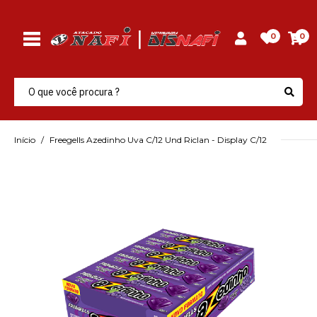
0
0
Início
Freegells Azedinho Uva C/12 Und Riclan - Display C/12