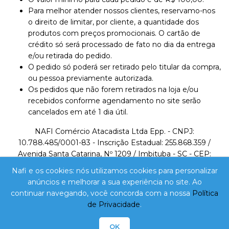
Para melhor atender nossos clientes, reservamo-nos
o direito de limitar, por cliente, a quantidade dos
produtos com preços promocionais. O cartão de
crédito só será processado de fato no dia da entrega
e/ou retirada do pedido.
O pedido só poderá ser retirado pelo titular da compra,
ou pessoa previamente autorizada.
Os pedidos que não forem retirados na loja e/ou
recebidos conforme agendamento no site serão
cancelados em até 1 dia útil.
NAFI Comércio Atacadista Ltda Epp. - CNPJ:
10.788.485/0001-83 - Inscrição Estadual: 255.868.359 /
Avenida Santa Catarina, Nº 1209 / Imbituba - SC - CEP:
88780-000 / Telefone: 48 3255-0824 /
Nafi e os cookies: nós utilizamos cookies para personalizar
lojavirtual@nafi.com.br
anúncios e melhorar a sua experiência no site. Ao
continuar navegando, você concorda com a nossa
Política
A VENDA E O CONSUMO DE BEBIDAS ALCOÓLICAS
de Privacidade
.
SÃO PROIBIDOS PARA MENORES DE 18 ANOS.
BEBIDA ALCOÓLICA PODE CAUSAR DEPENDÊNCIA
OK