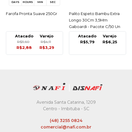
DAYS
HOURS
MIN
SEC
Farofa Pronta Suave 250Gr
ACESSAR
Palito Espeto Bambu Extra
ACESSAR
Longo 30Cm 3,5Mm
Gaboardi - Pacote C/50 Un
Atacado
Varejo
Atacado
Varejo
R$3,60
R$4,11
R$5,79
R$6,25
R$2,88
R$3,29
Avenida Santa Catarina, 1209
Centro - Imbituba - SC
(48) 3255 0824
comercial@nafi.com.br