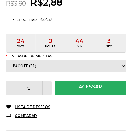
R$2,88
R$3,60
3
ou mais
R$2,52
24
0
44
3
DAYS
HOURS
MIN
SEC
UNIDADE DE MEDIDA
ACESSAR
LISTA DE DESEJOS
COMPARAR