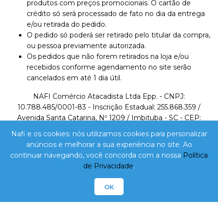
produtos com preços promocionais. O cartão de
crédito só será processado de fato no dia da entrega
e/ou retirada do pedido.
O pedido só poderá ser retirado pelo titular da compra,
ou pessoa previamente autorizada.
Os pedidos que não forem retirados na loja e/ou
recebidos conforme agendamento no site serão
cancelados em até 1 dia útil.
NAFI Comércio Atacadista Ltda Epp. - CNPJ:
10.788.485/0001-83 - Inscrição Estadual: 255.868.359 /
Avenida Santa Catarina, Nº 1209 / Imbituba - SC - CEP:
88780-000 / Telefone: 48 3255-0824 /
Nafi e os cookies: nós utilizamos cookies para personalizar
lojavirtual@nafi.com.br
anúncios e melhorar a sua experiência no site. Ao
continuar navegando, você concorda com a nossa
Política
A VENDA E O CONSUMO DE BEBIDAS ALCOÓLICAS
de Privacidade
.
SÃO PROIBIDOS PARA MENORES DE 18 ANOS.
BEBIDA ALCOÓLICA PODE CAUSAR DEPENDÊNCIA
OK
QUÍMICA E, EM EXCESSO, PROVOCA DEPENDÊNCIA