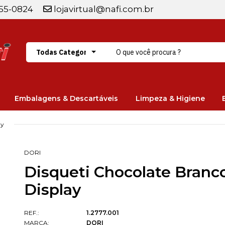
255-0824
lojavirtual@nafi.com.br
Embalagens & Descartáveis
Limpeza & Higiene
ay
DORI
Disqueti Chocolate Branco
Display
REF.:
1.2777.001
MARCA:
DORI