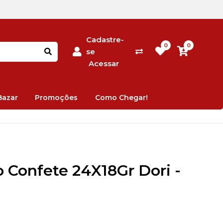
Cadastre-
0
0
se
Acessar
Bazar
Promoções
Como Chegar!
 Confete 24X18Gr Dori -