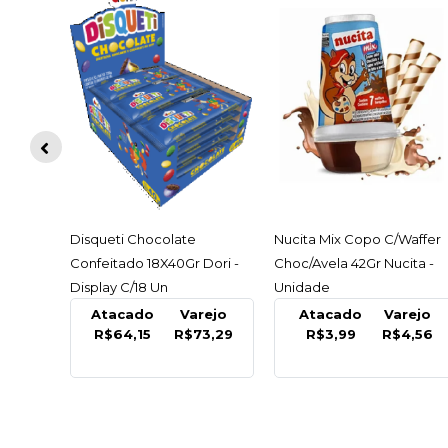
ACESSAR
ACESSAR
Disqueti Chocolate
Nucita Mix Copo C/Waffer
Confeitado 18X40Gr Dori -
Choc/Avela 42Gr Nucita -
Display C/18 Un
Unidade
Atacado
Varejo
Atacado
Varejo
R$64,15
R$73,29
R$3,99
R$4,56