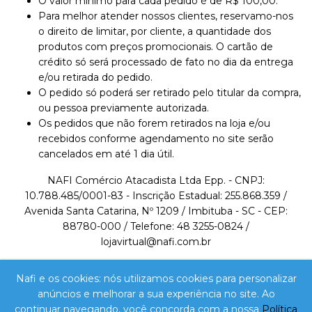
O valor mínimo para cada pedido é de R$ 100,00.
Para melhor atender nossos clientes, reservamo-nos
o direito de limitar, por cliente, a quantidade dos
produtos com preços promocionais. O cartão de
crédito só será processado de fato no dia da entrega
e/ou retirada do pedido.
O pedido só poderá ser retirado pelo titular da compra,
ou pessoa previamente autorizada.
Os pedidos que não forem retirados na loja e/ou
recebidos conforme agendamento no site serão
cancelados em até 1 dia útil.
NAFI Comércio Atacadista Ltda Epp. - CNPJ:
10.788.485/0001-83 - Inscrição Estadual: 255.868.359 /
Avenida Santa Catarina, Nº 1209 / Imbituba - SC - CEP:
88780-000 / Telefone: 48 3255-0824 /
lojavirtual@nafi.com.br
A VENDA E O CONSUMO DE BEBIDAS ALCOÓLICAS
Nafi e os cookies: nós utilizamos cookies para personalizar
SÃO PROIBIDOS PARA MENORES DE 18 ANOS.
anúncios e melhorar a sua experiência no site. Ao
BEBIDA ALCOÓLICA PODE CAUSAR DEPENDÊNCIA
continuar navegando, você concorda com a nossa
Política