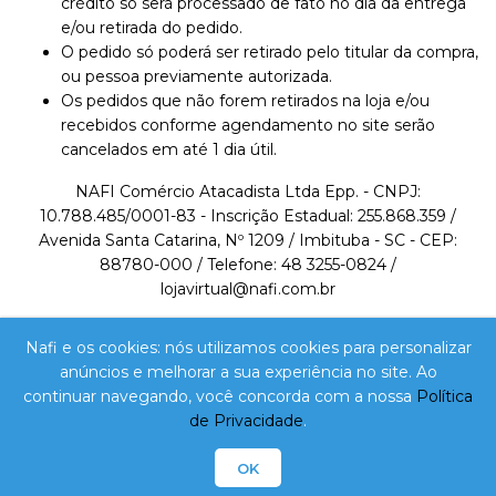
crédito só será processado de fato no dia da entrega
e/ou retirada do pedido.
O pedido só poderá ser retirado pelo titular da compra,
ou pessoa previamente autorizada.
Os pedidos que não forem retirados na loja e/ou
recebidos conforme agendamento no site serão
cancelados em até 1 dia útil.
NAFI Comércio Atacadista Ltda Epp. - CNPJ:
10.788.485/0001-83 - Inscrição Estadual: 255.868.359 /
Avenida Santa Catarina, Nº 1209 / Imbituba - SC - CEP:
88780-000 / Telefone: 48 3255-0824 /
lojavirtual@nafi.com.br
A VENDA E O CONSUMO DE BEBIDAS ALCOÓLICAS
Nafi e os cookies: nós utilizamos cookies para personalizar
SÃO PROIBIDOS PARA MENORES DE 18 ANOS.
anúncios e melhorar a sua experiência no site. Ao
BEBIDA ALCOÓLICA PODE CAUSAR DEPENDÊNCIA
continuar navegando, você concorda com a nossa
Política
QUÍMICA E, EM EXCESSO, PROVOCA DEPENDÊNCIA
de Privacidade
.
OK