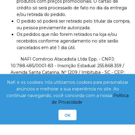
produtos com preços promocionais. O cartão de
crédito só será processado de fato no dia da entrega
e/ou retirada do pedido.
O pedido só poderá ser retirado pelo titular da compra,
ou pessoa previamente autorizada.
Os pedidos que não forem retirados na loja e/ou
recebidos conforme agendamento no site serão
cancelados em até 1 dia útil.
NAFI Comércio Atacadista Ltda Epp. - CNPJ:
10.788.485/0001-83 - Inscrição Estadual: 255.868.359 /
Avenida Santa Catarina, Nº 1209 / Imbituba - SC - CEP:
88780-000 / Telefone: 48 3255-0824 /
Nafi e os cookies: nós utilizamos cookies para personalizar
lojavirtual@nafi.com.br
anúncios e melhorar a sua experiência no site. Ao
continuar navegando, você concorda com a nossa
Política
A VENDA E O CONSUMO DE BEBIDAS ALCOÓLICAS
de Privacidade
.
SÃO PROIBIDOS PARA MENORES DE 18 ANOS.
BEBIDA ALCOÓLICA PODE CAUSAR DEPENDÊNCIA
OK
QUÍMICA E, EM EXCESSO, PROVOCA DEPENDÊNCIA