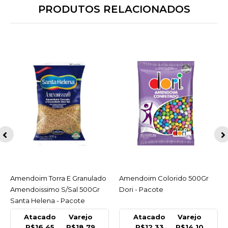
PRODUTOS RELACIONADOS
Amendoim Torra E Granulado
ACESSAR
Amendoim Colorido 500Gr
ACESSAR
Amendoissimo S/Sal 500Gr
Dori - Pacote
Santa Helena - Pacote
Atacado
Varejo
Atacado
Varejo
R$16,45
R$18,79
R$12,33
R$14,10