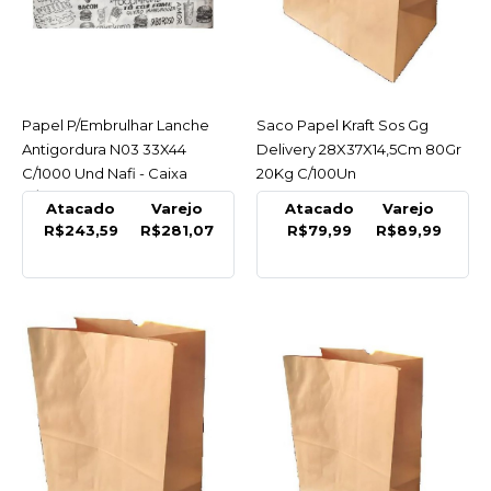
Lanche Acoplado 38X40
C/500 Folhas
R$94,99
COMPRAR
Papel P/Embrulhar Lanche
ACESSAR
Saco Papel Kraft Sos Gg
ACESSAR
Antigordura N03 33X44
Delivery 28X37X14,5Cm 80Gr
C/1000 Und Nafi - Caixa
20Kg C/100Un
COMPARAR
C/1000 Und
LISTA DE DESEJO
Atacado
Varejo
Atacado
Varejo
R$243,59
R$281,07
R$79,99
R$89,99
NAFI
Papel P/Embrulhar
Lanche Antigordura N03
33X44 C/1000 Und Nafi -
Caixa C/1000 Und
R$281,07
COMPRAR