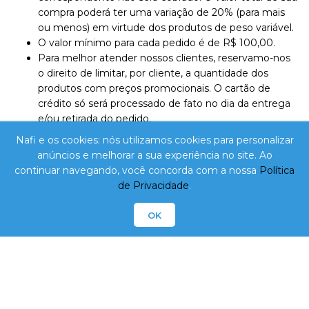
compra poderá ter uma variação de 20% (para mais
ou menos) em virtude dos produtos de peso variável.
O valor mínimo para cada pedido é de R$ 100,00.
Para melhor atender nossos clientes, reservamo-nos
o direito de limitar, por cliente, a quantidade dos
produtos com preços promocionais. O cartão de
crédito só será processado de fato no dia da entrega
e/ou retirada do pedido.
O pedido só poderá ser retirado pelo titular da compra,
Nafi e os cookies: nós utilizamos cookies para personalizar
ou pessoa previamente autorizada.
anúncios e melhorar a sua experiência no site. Ao
Os pedidos que não forem retirados na loja e/ou
continuar navegando, você concorda com a nossa
Política
recebidos conforme agendamento no site serão
de Privacidade
.
cancelados em até 1 dia útil.
OK
NAFI Comércio Atacadista Ltda Epp. - CNPJ:
10.788.485/0001-83 - Inscrição Estadual: 255.868.359 /
Avenida Santa Catarina, Nº 1209 / Imbituba - SC - CEP:
88780-000 / Telefone: 48 3255-0824 /
lojavirtual@nafi.com.br