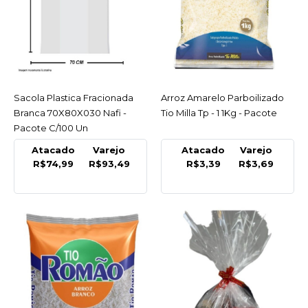
R$93,49
COMPRAR
COMPARAR
LISTA DE DESEJO
Sacola Plastica Fracionada
ACESSAR
Arroz Amarelo Parboilizado
ACESSAR
Branca 70X80X030 Nafi -
Tio Milla Tp - 1 1Kg - Pacote
NAFI
Pacote C/100 Un
Arroz Amarelo
Parboilizado Tio Milla Tp
Atacado
Varejo
Atacado
Varejo
R$74,99
R$93,49
R$3,39
R$3,69
- 1 1Kg - Pacote
R$3,69
COMPRAR
COMPARAR
LISTA DE DESEJO