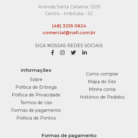
20X29X11Cm Nafi -
Avenida Santa Catarina, 1209
Pacote C/10 Un
Centro - Imbituba - SC
R$13,43
(48) 3255 0824
comercial@nafi.com.br
COMPRAR
SIGA NOSSAS REDES SOCIAIS
COMPARAR
LISTA DE DESEJO
Informações
Como comprar
NAFI
Sobre
Mapa do Site
Sacola De Papel Kraft Xg
Política de Entrega
Minha conta
34X48X12Cm Nafi -
Política de Privacidade
Histórico de Pedidos
Pacote C/10 Un
Termos de Uso
Formas de pagamento
R$29,43
Política de Pontos
COMPRAR
Formas de pagamento