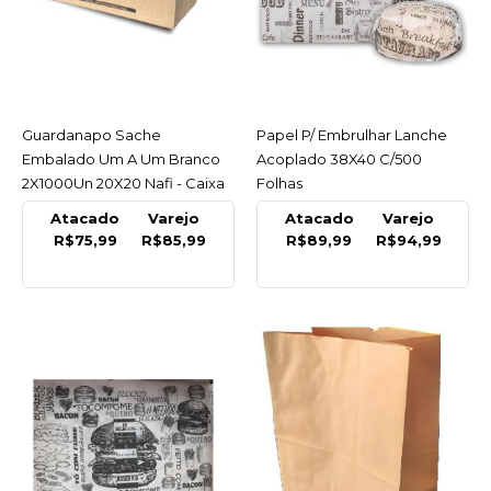
COMPARAR
LISTA DE DESEJO
NAFI
Guardanapo Sache
ACESSAR
Papel P/ Embrulhar Lanche
ACESSAR
Guardanapo Sache
Embalado Um A Um Branco
Acoplado 38X40 C/500
Embalado Um A Um
2X1000Un 20X20 Nafi - Caixa
Folhas
Branco 2X1000Un 20X20
Nafi - Caixa
Atacado
Varejo
Atacado
Varejo
R$75,99
R$85,99
R$89,99
R$94,99
R$85,99
COMPRAR
COMPARAR
LISTA DE DESEJO
NAFI
Papel P/ Embrulhar