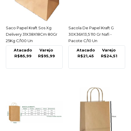
R$69,99
COMPRAR
Saco Papel Kraft Sos Xg
ACESSAR
Sacola De Papel Kraft G
ACESSAR
Delivery 31X38X18Cm 80Gr
30X36X13,5 110 Gr Nafi -
COMPARAR
25Kg C/100 Un
Pacote C/10 Un
LISTA DE DESEJO
Atacado
Varejo
Atacado
Varejo
R$85,99
R$95,99
R$21,45
R$24,51
NAFI
Saco Papel Kraft Sos P
Delivery 18X27X10,5Cm
80Gr 5Kg C/100 Un
R$49,99
COMPRAR
COMPARAR
LISTA DE DESEJO