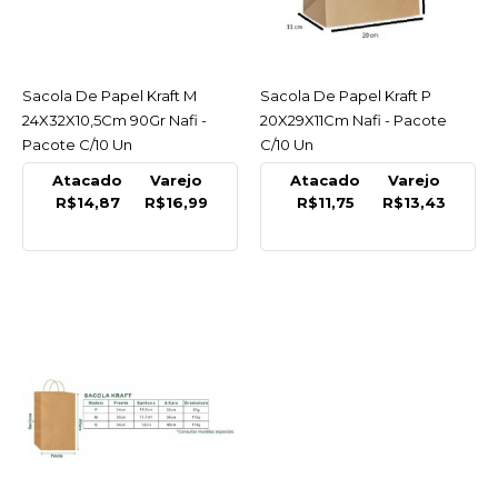
NAFI
Saco Papel Kraft Sos Xg
Delivery 31X38X18Cm
Sacola De Papel Kraft M
ACESSAR
Sacola De Papel Kraft P
ACESSAR
80Gr 25Kg C/100 Un
24X32X10,5Cm 90Gr Nafi -
20X29X11Cm Nafi - Pacote
Pacote C/10 Un
C/10 Un
R$95,99
Atacado
Varejo
Atacado
Varejo
R$14,87
R$16,99
R$11,75
R$13,43
COMPRAR
COMPARAR
LISTA DE DESEJO
NAFI
Sacola De Papel Kraft G
30X36X13,5 110 Gr Nafi -
Pacote C/10 Un
R$24,51