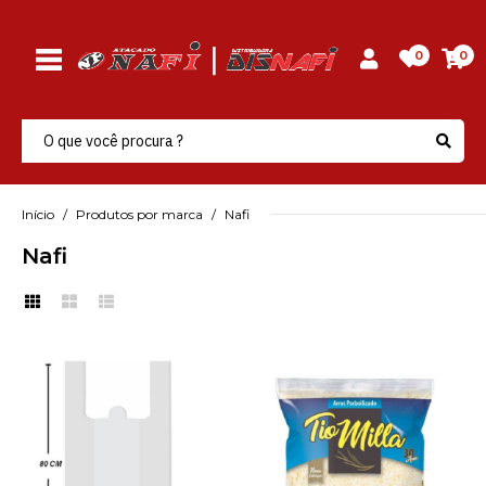
0
0
Início
Produtos por marca
Nafi
Nafi
NAFI
Sacola Plastica
Fracionada Branca
70X80X030 Nafi - Pacote
C/100 Un