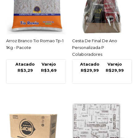
NAFI
Arroz Branco Tio Romao
Tp-1 1Kg - Pacote
R$3,69
Arroz Branco Tio Romao Tp-1
ACESSAR
Cesta De Final De Ano
ACESSAR
COMPRAR
1Kg - Pacote
Personalizada P
Colaboradores
COMPARAR
Atacado
Varejo
Atacado
Varejo
LISTA DE DESEJO
R$3,29
R$3,69
R$29,99
R$29,99
NAFI
Cesta De Final De Ano
Personalizada P
Colaboradores
R$29,99
COMPRAR