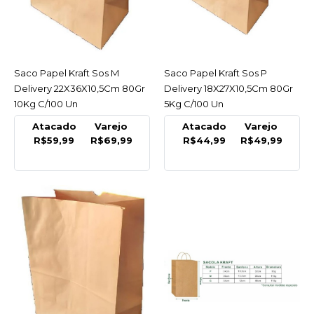
COMPARAR
LISTA DE DESEJO
NAFI
Saco Papel Kraft Sos M
ACESSAR
Saco Papel Kraft Sos P
ACESSAR
Saco Papel Kraft Sos Gg
Delivery 22X36X10,5Cm 80Gr
Delivery 18X27X10,5Cm 80Gr
Delivery 28X37X14,5Cm
10Kg C/100 Un
5Kg C/100 Un
80Gr 20Kg C/100Un
Atacado
Varejo
Atacado
Varejo
R$89,99
R$59,99
R$69,99
R$44,99
R$49,99
COMPRAR
COMPARAR
LISTA DE DESEJO
NAFI
Saco Papel Kraft Sos M
Delivery 22X36X10,5Cm
80Gr 10Kg C/100 Un