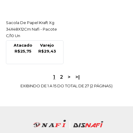
COMPRAR
COMPARAR
Sacola De Papel Kraft Xg
ACESSAR
LISTA DE DESEJO
34X48X12Cm Nafi - Pacote
C/10 Un
NAFI
Atacado
Varejo
Sacola De Papel Kraft M
R$25,75
R$29,43
24X32X10,5Cm 90Gr Nafi
- Pacote C/10 Un
R$16,99
1
2
>
>|
EXIBINDO DE 1 A 15 DO TOTAL DE 27 (2 PÁGINAS)
COMPRAR
COMPARAR
LISTA DE DESEJO
NAFI
Sacola De Papel Kraft P