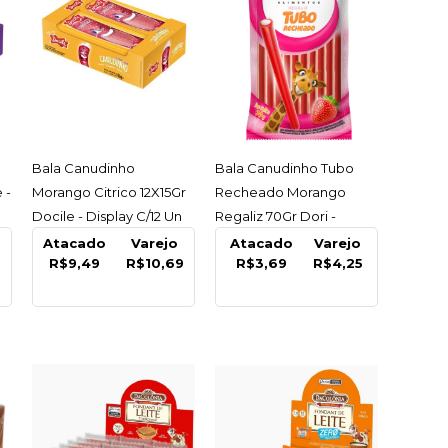
nudinho Citrico
 Unicornio
Docile - Display
ACESSAR
ACESSAR
Bala Canudinho
Bala Canudinho Tubo
 -
Morango Citrico 12X15Gr
Recheado Morango
Docile - Display C/12 Un
Regaliz 70Gr Dori -
69
Pacote
Atacado
Varejo
Atacado
Varejo
9
R$9,49
R$10,69
R$3,69
R$4,25
COMPRAR
R
LISTA DE DESEJO