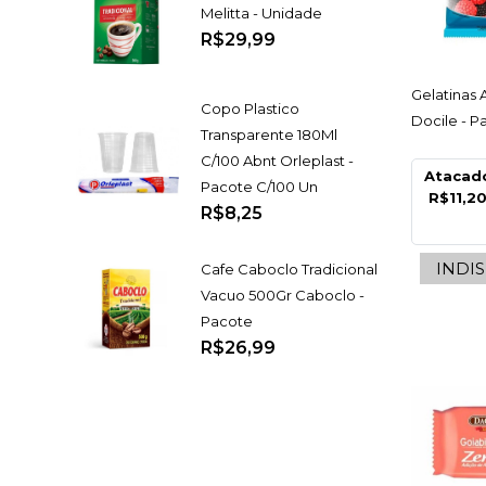
Melitta - Unidade
R$29,99
AC
Gelatinas
Copo Plastico
Docile - P
Transparente 180Ml
C/100 Abnt Orleplast -
Atacad
Pacote C/100 Un
R$11,2
R$8,25
INDI
Cafe Caboclo Tradicional
Vacuo 500Gr Caboclo -
Pacote
R$26,99