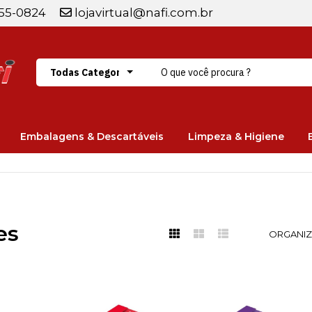
255-0824
lojavirtual@nafi.com.br
Embalagens & Descartáveis
Limpeza & Higiene
es
ORGANIZ