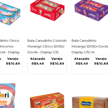
DOCILE
Bala Ca
Morango
12X15Gr 
C/12 Un
ESSAR
ACESSAR
ACESSAR
inho Citrico
Bala Canudinho Colorido
Bala Canudinho
nicornio
Morango Citrico 12X15Gr
Morango 12X15Gr Docile
ile - Display
Docile - Display C/12
Display C/12 Un
R$10,
o
Varejo
Atacado
Varejo
Atacado
Varejo
R$10,69
R$9,49
R$10,69
R$9,49
R$10,6
COMPARA