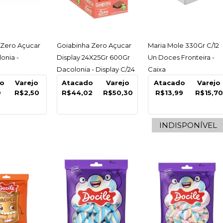
COMPARA
ESSAR
ACESSAR
ACESSAR
 Zero Açucar
Goiabinha Zero Açucar
Maria Mole 330Gr C/12
onia -
Display 24X25Gr 600Gr
Un Doces Fronteira -
Dacolonia - Display C/24
Caixa
Un
o
Varejo
Atacado
Varejo
Atacado
Varejo
0
R$2,50
R$44,02
R$50,30
R$13,99
R$15,70
INDISPONÍVEL
DOCILE
Bala Ca
Citrico 
Display