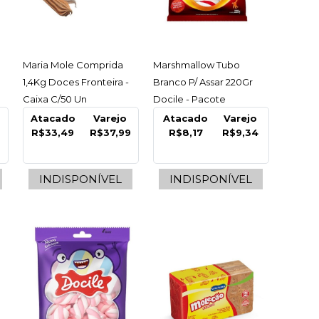
R
LISTA DE DESEJO
ACESSAR
ACESSAR
Maria Mole Comprida
Marshmallow Tubo
1,4Kg Doces Fronteira -
Branco P/ Assar 220Gr
Caixa C/50 Un
Docile - Pacote
Atacado
Varejo
Atacado
Varejo
R$33,49
R$37,99
R$8,17
R$9,34
INDISPONÍVEL
INDISPONÍVEL
nudinho Morango
12X15Gr Docile -
 C/12 Un