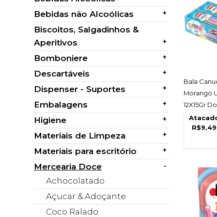
+
Bebidas não Alcoólicas
Biscoitos, Salgadinhos &
+
Aperitivos
+
Bomboniere
+
Descartáveis
AC
Bala Canud
+
Dispenser - Suportes
Morango U
+
Embalagens
12X15Gr Doc
C/12 Un
Atacad
+
Higiene
R$9,49
+
Materiais de Limpeza
+
Materiais para escritório
-
Mercearia Doce
Achocolatado
Açucar & Adoçante
Coco Ralado