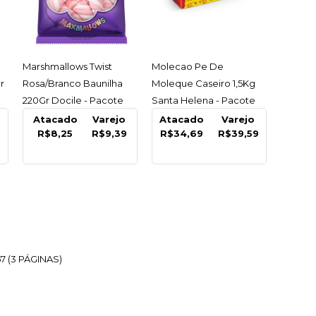
69
COMPRAR
ACESSAR
ACESSAR
Marshmallows Twist
Molecao Pe De
r
Rosa/Branco Baunilha
Moleque Caseiro 1,5Kg
220Gr Docile - Pacote
Santa Helena - Pacote
R
LISTA DE DESEJO
Atacado
Varejo
Atacado
Varejo
R$8,25
R$9,39
R$34,69
R$39,59
7 (3 PÁGINAS)
nudinho Tubo