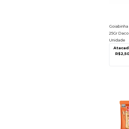
AC
Goiabinha
25Gr Dacol
Unidade
Atacad
R$2,5