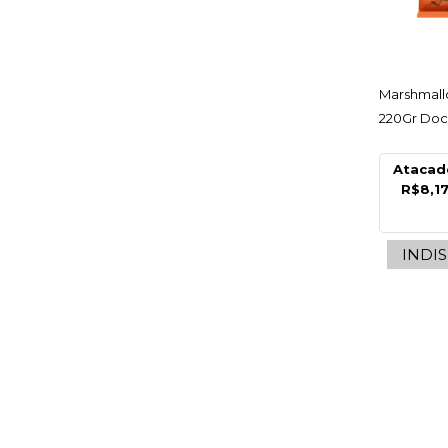
AC
Marshmall
220Gr Doci
Atacad
R$8,1
INDI