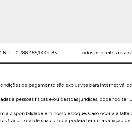
DORI
Bala Ca
Rechead
Regaliz 
Pacote
CNPJ: 10.788.485/0001-83
Todos os direitos rese
R$4,2
ondições de pagamento são exclusivos para internet válido
adas à pessoas físicas e/ou pessoas jurídicas, podendo se
COMPARA
 a disponibilidade em nosso estoque. Caso ocorra a falta 
o. O valor total de sua compra poderá ter uma variação de