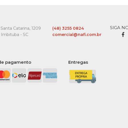
Rechea
Regaliz 
Pacote
SIGA N
Santa Catarina, 1209
(48) 3255 0824
 Imbituba - SC
comercial@nafi.com.br
R$4,2
de pagamento
Entregas
COMPARA