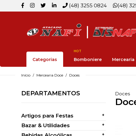
(48) 3255 0824
(48) 3
HOT
Categorias
Bomboniere
Mercearia
Início
Mercearia Doce
Doces
DEPARTAMENTOS
Doces
Doc
+
Artigos para Festas
+
Bazar & Utilidades
+
Bebidas Alcoólicas