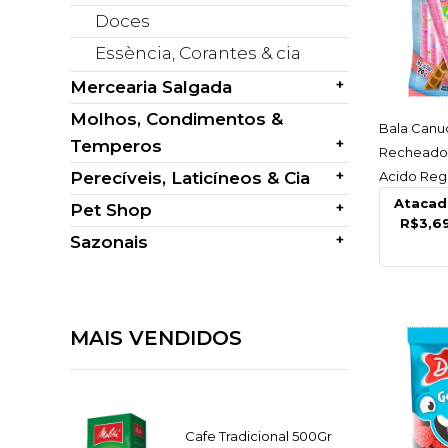
Doces
Essència, Corantes & cia
+
Mercearia Salgada
Molhos, Condimentos &
AC
Bala Canu
+
Temperos
Recheado
+
Acido Rega
Perecíveis, Laticíneos & Cia
Pacote
Atacad
+
Pet Shop
R$3,6
+
Sazonais
MAIS VENDIDOS
Cafe Tradicional 500Gr