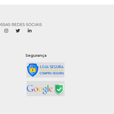
do Morango
70Gr Dori -
OSSAS REDES SOCIAIS
5
COMPRAR
Segurança
R
LISTA DE DESEJO