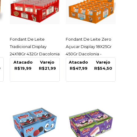
ACESSAR
ACESSAR
Fondant De Leite
Fondant De Leite Zero
Tradicional Display
Açucar Display 18X25Gr
nudinho Colorido
24X18Gr 432Gr Dacolonia
450Gr Dacolonia -
- Display C/24 Un
Display C/18 Un
Atacado
Varejo
Atacado
Varejo
 Citrico 12X15Gr
9
R$19,99
R$21,99
R$47,99
R$54,50
 Display C/12
69
COMPRAR
R
LISTA DE DESEJO