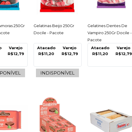
ESSAR
ACESSAR
ACESSAR
 Amoras 250Gr
Gelatinas Beijo 250Gr
Gelatines Dentes De
acote
Docile - Pacote
Vampiro 250Gr Docile -
Pacote
o
Varejo
Atacado
Varejo
Atacado
Varejo
0
R$12,79
R$11,20
R$12,79
R$11,20
R$12,79
DOCILE
SPONÍVEL
INDISPONÍVEL
Bala Ca
12X15Gr 
C/12 Un
R$10,