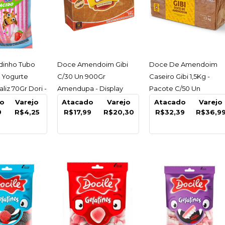
ESSAR
ACESSAR
ACESSAR
dinho Tubo
Doce Amendoim Gibi
Doce De Amendoim
DOCILE
 Yogurte
C/30 Un 900Gr
Caseiro Gibi 1,5Kg -
Bala Ca
liz 70Gr Dori -
Amendupa - Display
Pacote C/50 Un
C/30 Un
o
Varejo
Atacado
Varejo
Atacado
Varejo
Morango
9
R$4,25
R$17,99
R$20,30
R$32,39
R$36,9
Docile -
R$10,
COMPARA