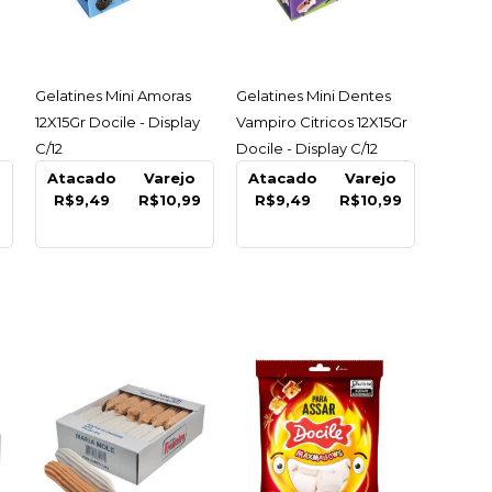
ACESSAR
ACESSAR
Gelatines Mini Amoras
Gelatines Mini Dentes
12X15Gr Docile - Display
Vampiro Citricos 12X15Gr
C/12
Docile - Display C/12
Atacado
Varejo
Atacado
Varejo
R$9,49
R$10,99
R$9,49
R$10,99
nudinho Morango
Docile - Display
69
COMPRAR