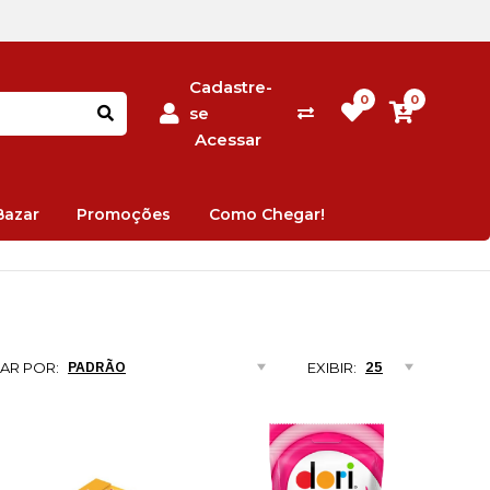
Cadastre-
0
0
se
Acessar
Bazar
Promoções
Como Chegar!
AR POR:
EXIBIR: