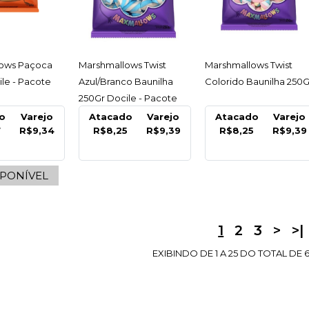
R$10,
ESSAR
ACESSAR
ACESSAR
ows Paçoca
Marshmallows Twist
Marshmallows Twist
le - Pacote
Azul/Branco Baunilha
Colorido Baunilha 250G
250Gr Docile - Pacote
COMPARA
o
Varejo
Atacado
Varejo
Atacado
Varejo
7
R$9,34
R$8,25
R$9,39
R$8,25
R$9,39
SPONÍVEL
1
2
3
>
>|
EXIBINDO DE 1 A 25 DO TOTAL DE 6
DORI
Bala Ca