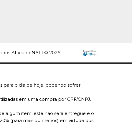
nudinho Tubo
o Yogurte Acido
70Gr Dori -
rvados Atacado NAFI © 2026
5
COMPRAR
s para o dia de hoje, podendo sofrer
r utilizadas em uma compra por CPF/CNPJ,
R
LISTA DE DESEJO
de algum item, este não será entregue e o
 20% (para mais ou menos) em virtude dos