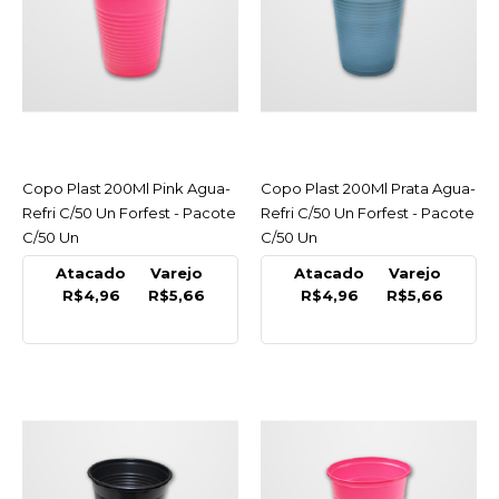
LISTA DE DESEJO
FORFEST
Copo Plast 200Ml Neon
Rosa Agua-Refri C/50 Un
Forfest - Pacote C/50 Un
Copo Plast 200Ml Pink Agua-
ACESSAR
Copo Plast 200Ml Prata Agua-
ACESSAR
R$5,66
Refri C/50 Un Forfest - Pacote
Refri C/50 Un Forfest - Pacote
C/50 Un
C/50 Un
COMPRAR
Atacado
Varejo
Atacado
Varejo
R$4,96
R$5,66
R$4,96
R$5,66
COMPARAR
LISTA DE DESEJO
FORFEST
Copo Plast 200Ml Neon
Verde Agua-Refri C/50
Un Forfest - Pacote C/50
Un