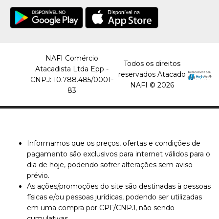
Taça Cristal 260Ml Ps Tc-
260 Strawplast - Pacote
C/ 4 Un
INDISPONÍVEL
NAFI Comércio
Todos os direitos
R$11,99
Atacadista Ltda Epp -
reservados Atacado
CNPJ: 10.788.485/0001-
NAFI © 2026
COMPRAR
83
INDISPONÍVEL
COMPARAR
Informamos que os preços, ofertas e condições de
LISTA DE DESEJO
pagamento são exclusivos para internet válidos para o
dia de hoje, podendo sofrer alterações sem aviso
prévio.
As ações/promoções do site são destinadas à pessoas
físicas e/ou pessoas jurídicas, podendo ser utilizadas
em uma compra por CPF/CNPJ, não sendo
cumulativas.