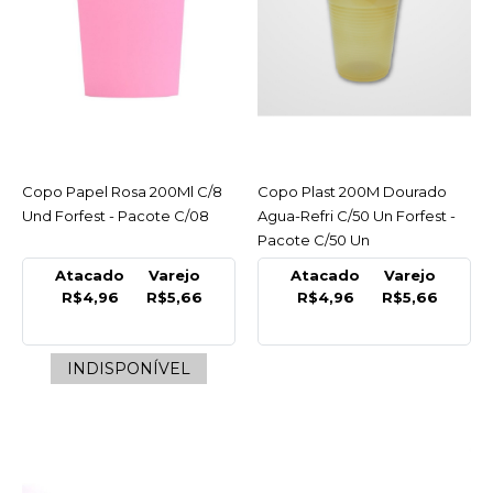
INDISPONÍVEL
R$5,66
COMPRAR
INDISPONÍVEL
Copo Papel Rosa 200Ml C/8
ACESSAR
Copo Plast 200M Dourado
ACESSAR
COMPARAR
Und Forfest - Pacote C/08
Agua-Refri C/50 Un Forfest -
LISTA DE DESEJO
Pacote C/50 Un
Atacado
Varejo
Atacado
Varejo
FORFEST
R$4,96
R$5,66
R$4,96
R$5,66
Copo Plast 200M
Dourado Agua-Refri C/50
Un Forfest - Pacote C/50
INDISPONÍVEL
Un
R$5,66
COMPRAR