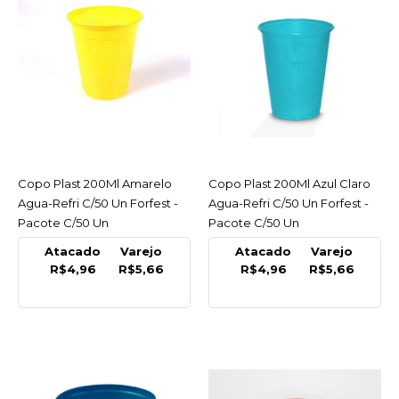
COMPARAR
LISTA DE DESEJO
FORFEST
Copo Plast 200Ml
Amarelo Agua-Refri C/50
Un Forfest - Pacote C/50
Copo Plast 200Ml Amarelo
ACESSAR
Copo Plast 200Ml Azul Claro
ACESSAR
Un
Agua-Refri C/50 Un Forfest -
Agua-Refri C/50 Un Forfest -
R$5,66
Pacote C/50 Un
Pacote C/50 Un
Atacado
Varejo
Atacado
Varejo
COMPRAR
R$4,96
R$5,66
R$4,96
R$5,66
COMPARAR
LISTA DE DESEJO
FORFEST
Copo Plast 200Ml Azul