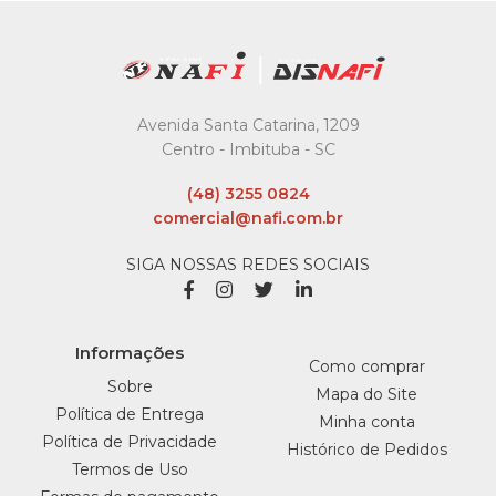
Strawplast - Pacote C/10
Un
R$2,64
COMPRAR
Avenida Santa Catarina, 1209
Centro - Imbituba - SC
COMPARAR
(48) 3255 0824
LISTA DE DESEJO
comercial@nafi.com.br
STRAWPLAST
SIGA NOSSAS REDES SOCIAIS
Taça Champagne
Branca 120Ml Strawplast
- Pacote C/ 4 Un
Informações
Como comprar
R$10,99
Sobre
Mapa do Site
Política de Entrega
Minha conta
COMPRAR
Política de Privacidade
Histórico de Pedidos
Termos de Uso
COMPARAR