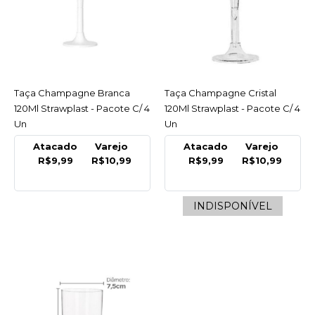
Claro Agua-Refri C/50 Un
Forfest - Pacote C/50 Un
R$5,66
COMPRAR
Taça Champagne Branca
ACESSAR
Taça Champagne Cristal
ACESSAR
120Ml Strawplast - Pacote C/ 4
120Ml Strawplast - Pacote C/ 4
COMPARAR
Un
Un
LISTA DE DESEJO
Atacado
Varejo
Atacado
Varejo
R$9,99
R$10,99
R$9,99
R$10,99
FORFEST
Copo Plast 200Ml Verde
INDISPONÍVEL
Escuro Agua-Refri C/50
Un
R$5,66
COMPRAR