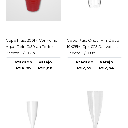
COMPRAR
COMPARAR
LISTA DE DESEJO
Copo Plast 200Ml Vermelho
ACESSAR
Copo Plast Cristal Mini Doce
ACESSAR
FORFEST
Agua-Refri C/50 Un Forfest -
10X25Ml Cps-025 Strawplast -
Copo Plast 200Ml Rosa
Pacote C/50 Un
Pacote C/10 Un
Agua-Refri C/50 Un
Forfest - Pacote C/50 Un
Atacado
Varejo
Atacado
Varejo
R$4,96
R$5,66
R$2,39
R$2,64
R$5,66
COMPRAR
COMPARAR
LISTA DE DESEJO
FORFEST
Copo Plast 200Ml Verde