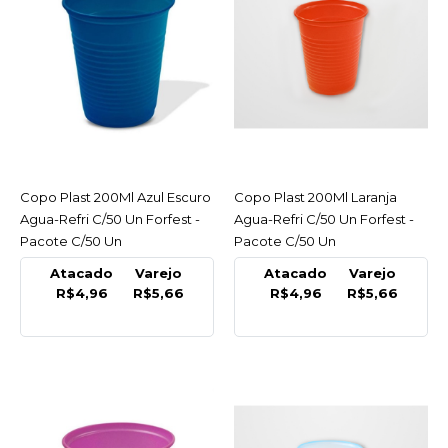
Claro Agua-Refri C/50 Un
Forfest - Pacote C/50 Un
R$5,66
COMPRAR
COMPARAR
Copo Plast 200Ml Azul Escuro
ACESSAR
Copo Plast 200Ml Laranja
ACESSAR
LISTA DE DESEJO
Agua-Refri C/50 Un Forfest -
Agua-Refri C/50 Un Forfest -
Pacote C/50 Un
Pacote C/50 Un
FORFEST
Atacado
Varejo
Atacado
Varejo
Copo Plast 200Ml Azul
R$4,96
R$5,66
R$4,96
R$5,66
Escuro Agua-Refri C/50
Un Forfest - Pacote C/50
Un
R$5,66
COMPRAR