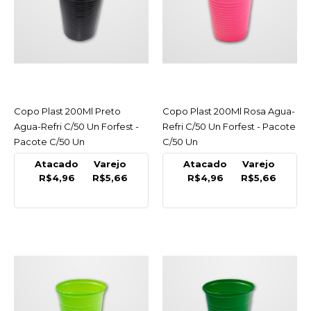
R$5,66
COMPRAR
COMPARAR
LISTA DE DESEJO
Copo Plast 200Ml Preto
ACESSAR
Copo Plast 200Ml Rosa Agua-
ACESSAR
Agua-Refri C/50 Un Forfest -
Refri C/50 Un Forfest - Pacote
FORFEST
Pacote C/50 Un
C/50 Un
Copo Plast 200Ml Pink
Atacado
Varejo
Atacado
Varejo
Agua-Refri C/50 Un
R$4,96
R$5,66
R$4,96
R$5,66
Forfest - Pacote C/50 Un
R$5,66
COMPRAR
COMPARAR
LISTA DE DESEJO