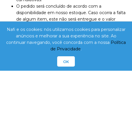
O pedido será concluído de acordo com a
disponibilidade em nosso estoque. Caso ocorra a falta
de algum item, este não será entregue e o valor
correspondente não será cobrado. O valor total de sua
Nafi e os cookies: nós utilizamos cookies para personalizar
compra poderá ter uma variação de 20% (para mais
anúncios e melhorar a sua experiência no site. Ao
ou menos) em virtude dos produtos de peso variável.
continuar navegando, você concorda com a nossa
Política
O valor mínimo para cada pedido é de R$ 100,00.
de Privacidade
.
Para melhor atender nossos clientes, reservamo-nos
o direito de limitar, por cliente, a quantidade dos
OK
produtos com preços promocionais. O cartão de
crédito só será processado de fato no dia da entrega
e/ou retirada do pedido.
O pedido só poderá ser retirado pelo titular da compra,
ou pessoa previamente autorizada.
Os pedidos que não forem retirados na loja e/ou
recebidos conforme agendamento no site serão
cancelados em até 1 dia útil.
NAFI Comércio Atacadista Ltda Epp. - CNPJ:
10.788.485/0001-83 - Inscrição Estadual: 255.868.359 /