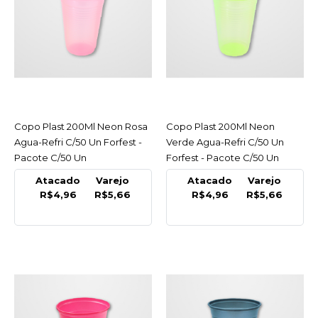
Agua-Refri C/50 Un
Forfest - Pacote C/50 Un
R$5,66
COMPRAR
COMPARAR
Copo Plast 200Ml Neon Rosa
ACESSAR
Copo Plast 200Ml Neon
ACESSAR
LISTA DE DESEJO
Agua-Refri C/50 Un Forfest -
Verde Agua-Refri C/50 Un
Pacote C/50 Un
Forfest - Pacote C/50 Un
FORFEST
Atacado
Varejo
Atacado
Varejo
Copo Plast 200Ml Neon
R$4,96
R$5,66
R$4,96
R$5,66
Azul Agua-Refri C/50 Un
Forfest - Pacote C/50 Un
R$5,66
COMPRAR
COMPARAR