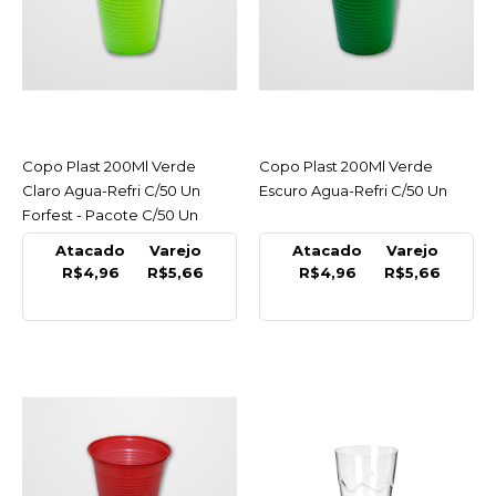
FORFEST
Copo Plast 200Ml Prata
Agua-Refri C/50 Un
Forfest - Pacote C/50 Un
R$5,66
Copo Plast 200Ml Verde
ACESSAR
Copo Plast 200Ml Verde
ACESSAR
Claro Agua-Refri C/50 Un
Escuro Agua-Refri C/50 Un
COMPRAR
Forfest - Pacote C/50 Un
Atacado
Varejo
Atacado
Varejo
COMPARAR
R$4,96
R$5,66
R$4,96
R$5,66
LISTA DE DESEJO
FORFEST
Copo Plast 200Ml Preto
Agua-Refri C/50 Un
Forfest - Pacote C/50 Un
R$5,66