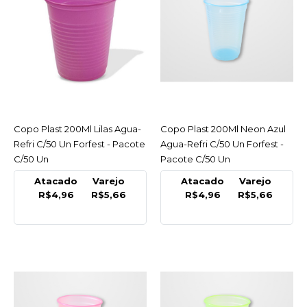
COMPARAR
LISTA DE DESEJO
FORFEST
Copo Plast 200Ml
Laranja Agua-Refri C/50
Un Forfest - Pacote C/50
Copo Plast 200Ml Lilas Agua-
ACESSAR
Copo Plast 200Ml Neon Azul
ACESSAR
Un
Refri C/50 Un Forfest - Pacote
Agua-Refri C/50 Un Forfest -
C/50 Un
Pacote C/50 Un
R$5,66
Atacado
Varejo
Atacado
Varejo
COMPRAR
R$4,96
R$5,66
R$4,96
R$5,66
COMPARAR
LISTA DE DESEJO
FORFEST
Copo Plast 200Ml Lilas