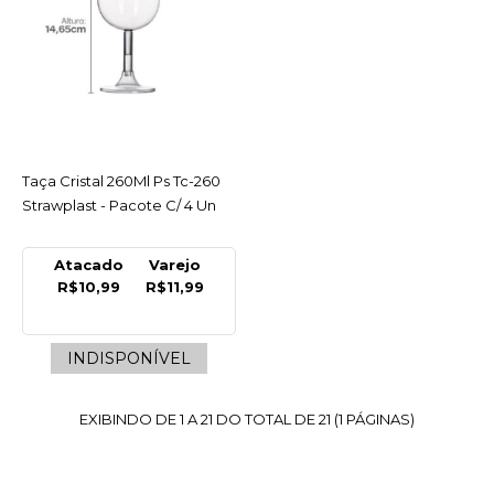
COMPARAR
LISTA DE DESEJO
FORFEST
Copo Plast 200Ml
Vermelho Agua-Refri
C/50 Un Forfest - Pacote
Taça Cristal 260Ml Ps Tc-260
ACESSAR
C/50 Un
Strawplast - Pacote C/ 4 Un
R$5,66
Atacado
Varejo
COMPRAR
R$10,99
R$11,99
COMPARAR
INDISPONÍVEL
LISTA DE DESEJO
EXIBINDO DE 1 A 21 DO TOTAL DE 21 (1 PÁGINAS)
STRAWPLAST
Copo Plast Cristal Mini
Doce 10X25Ml Cps-025