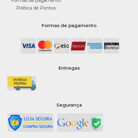
Formas de pagamento
LISTA DE DESEJO
Política de Pontos
STRAWPLAST
Formas de pagamento
Taça Champagne Cristal
120Ml Strawplast -
Pacote C/ 4 Un
INDISPONÍVEL
R$10,99
Entregas
COMPRAR
INDISPONÍVEL
Segurança
COMPARAR
LISTA DE DESEJO
STRAWPLAST