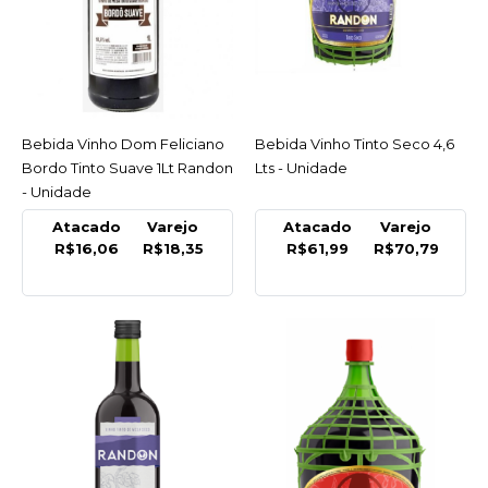
RANDON
Bebida Vinho Dom
Feliciano Bordo Tinto
Suave 1Lt Randon -
Unidade
Bebida Vinho Dom Feliciano
ACESSAR
Bebida Vinho Tinto Seco 4,6
ACESSAR
Bordo Tinto Suave 1Lt Randon
Lts - Unidade
R$18,35
- Unidade
COMPRAR
Atacado
Varejo
Atacado
Varejo
R$16,06
R$18,35
R$61,99
R$70,79
COMPARAR
LISTA DE DESEJO
RANDON
Bebida Vinho Tinto Seco
4,6 Lts - Unidade
R$70,79