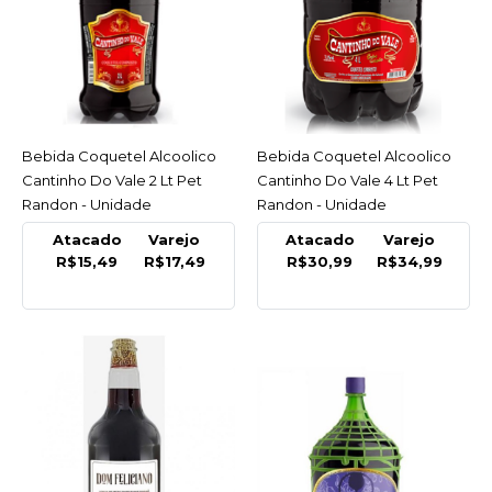
R$17,49
COMPRAR
COMPARAR
LISTA DE DESEJO
Bebida Coquetel Alcoolico
ACESSAR
Bebida Coquetel Alcoolico
ACESSAR
Cantinho Do Vale 2 Lt Pet
Cantinho Do Vale 4 Lt Pet
RANDON
Randon - Unidade
Randon - Unidade
Bebida Coquetel
Alcoolico Cantinho Do
Atacado
Varejo
Atacado
Varejo
R$15,49
R$17,49
R$30,99
R$34,99
Vale 4 Lt Pet Randon -
Unidade
R$34,99
COMPRAR
COMPARAR
LISTA DE DESEJO