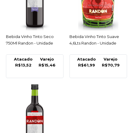
COMPRAR
COMPARAR
LISTA DE DESEJO
Bebida Vinho Tinto Seco
ACESSAR
Bebida Vinho Tinto Suave
ACESSAR
750Ml Randon - Unidade
4,6Lts Randon - Unidade
RANDON
Bebida Vinho Tinto Seco
750Ml Randon - Unidade
Atacado
Varejo
Atacado
Varejo
R$13,52
R$15,46
R$61,99
R$70,79
R$15,46
COMPRAR
COMPARAR
LISTA DE DESEJO
RANDON
Bebida Vinho Tinto