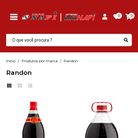
0
0
Início
Produtos por marca
Randon
Randon
RANDON
Bebida Coquetel
Alcoolico Cantinho Do
Vale 2 Lt Pet Randon -
Unidade