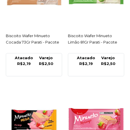
COMPARAR
LISTA DE DESEJO
MINUETO
Biscoito Wafer Minueto
Biscoito Wafer Minueto
ACESSAR
Biscoito Wafer Minueto
ACESSAR
Cocada 73Gr Parati -
Cocada 73Gr Parati - Pacote
Limão 81Gr Parati - Pacote
Pacote
Atacado
Varejo
Atacado
Varejo
R$2,50
R$2,19
R$2,50
R$2,19
R$2,50
COMPRAR
COMPARAR
LISTA DE DESEJO
MINUETO
Biscoito Wafer Minueto
Limão 81Gr Parati -
Pacote