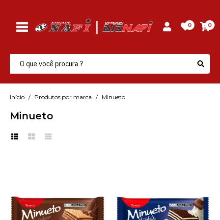
0
0
Início
Produtos por marca
Minueto
Minueto
MINUETO
Biscoito Wafer Minueto
Brigadeiro 81Gr Parati -
Pacote
R$2,50