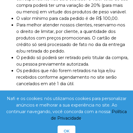
compra poderá ter uma variação de 20% (para mais
ou menos) em virtude dos produtos de peso variável.
O valor mínimo para cada pedido é de R$ 100,00.
Para melhor atender nossos clientes, reservamo-nos
o direito de limitar, por cliente, a quantidade dos
produtos com preços promocionais. O cartão de
crédito só será processado de fato no dia da entrega
e/ou retirada do pedido.
O pedido só poderá ser retirado pelo titular da compra,
ou pessoa previamente autorizada.
Os pedidos que não forem retirados na loja e/ou
recebidos conforme agendamento no site serão
cancelados em até 1 dia útil.
NAFI Comércio Atacadista Ltda Epp. - CNPJ:
Nafi e os cookies: nós utilizamos cookies para personalizar
10.788.485/0001-83 - Inscrição Estadual: 255.868.359 /
anúncios e melhorar a sua experiência no site. Ao
Avenida Santa Catarina, Nº 1209 / Imbituba - SC - CEP:
continuar navegando, você concorda com a nossa
Política
88780-000 / Telefone: 48 3255-0824 /
de Privacidade
.
lojavirtual@nafi.com.br
OK