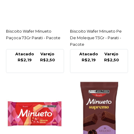
MINUETO
Biscoito Wafer Minueto
Morango 81Gr Parati -
Pacote
Biscoito Wafer Minueto
ACESSAR
Biscoito Wafer Minueto Pe
ACESSAR
Paçoca 73Gr Parati - Pacote
De Moleque 73Gr - Parati -
R$2,50
Pacote
Atacado
Varejo
Atacado
Varejo
COMPRAR
R$2,19
R$2,50
R$2,19
R$2,50
COMPARAR
LISTA DE DESEJO
MINUETO
Biscoito Wafer Minueto
Paçoca 73Gr Parati -
Pacote
R$2,50