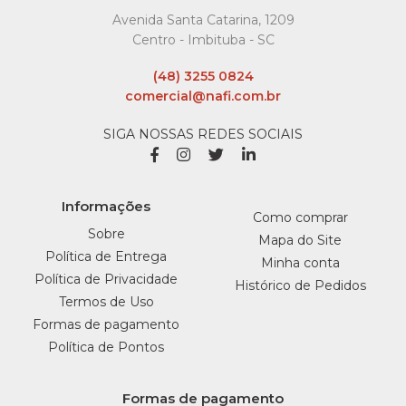
R$3,39
Avenida Santa Catarina, 1209
Centro - Imbituba - SC
COMPRAR
(48) 3255 0824
COMPARAR
comercial@nafi.com.br
LISTA DE DESEJO
SIGA NOSSAS REDES SOCIAIS
MINUETO
Wafer Rolinhos Minueto
Informações
Chocolate 40Gr Minueto
Como comprar
- Caixa
Sobre
Mapa do Site
Política de Entrega
Minha conta
R$3,39
Política de Privacidade
Histórico de Pedidos
Termos de Uso
COMPRAR
Formas de pagamento
Política de Pontos
COMPARAR
LISTA DE DESEJO
Formas de pagamento