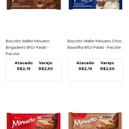
COMPRAR
COMPARAR
LISTA DE DESEJO
Biscoito Wafer Minueto
ACESSAR
Biscoito Wafer Minueto Choc.
ACESSAR
MINUETO
Brigadeiro 81Gr Parati -
Baunilha 81Gr Parati - Pacote
Biscoito Wafer Minueto
Pacote
Choc. Baunilha 81Gr
Parati - Pacote
Atacado
Varejo
Atacado
Varejo
R$2,19
R$2,50
R$2,19
R$2,50
R$2,50
COMPRAR
COMPARAR
LISTA DE DESEJO
MINUETO