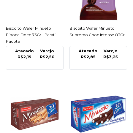
COMPRAR
COMPARAR
LISTA DE DESEJO
Biscoito Wafer Minueto
ACESSAR
Biscoito Wafer Minueto
ACESSAR
Pipoca Doce 73Gr - Parati -
Supremo Choc.intense 83Gr
Pacote
MINUETO
Biscoito Wafer Minueto
Atacado
Varejo
Atacado
Varejo
Pe De Moleque 73Gr -
R$2,19
R$2,50
R$2,85
R$3,25
Parati - Pacote
R$2,50
COMPRAR
COMPARAR
LISTA DE DESEJO
MINUETO
Biscoito Wafer Minueto