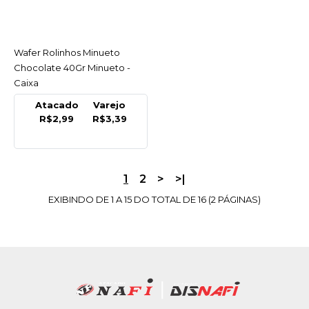
COMPARAR
LISTA DE DESEJO
Wafer Rolinhos Minueto
ACESSAR
MINUETO
Chocolate 40Gr Minueto -
Wafer Rolinhos Minueto
Caixa
Brigadeiro 40Gr Minueto
- Unidade
Atacado
Varejo
R$2,99
R$3,39
R$3,39
COMPRAR
1
2
>
>|
COMPARAR
EXIBINDO DE 1 A 15 DO TOTAL DE 16 (2 PÁGINAS)
LISTA DE DESEJO
MINUETO
Wafer Rolinhos Minueto
Choco E Leite 40Gr