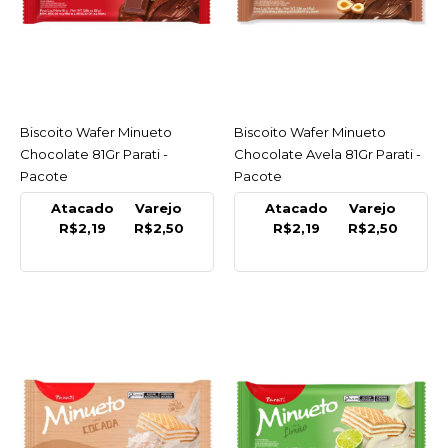
Biscoito Wafer Minueto
Chocolate 81Gr Parati -
Pacote
R$2,50
Biscoito Wafer Minueto
ACESSAR
Biscoito Wafer Minueto
ACESSAR
COMPRAR
Chocolate 81Gr Parati -
Chocolate Avela 81Gr Parati -
Pacote
Pacote
COMPARAR
Atacado
Varejo
Atacado
Varejo
LISTA DE DESEJO
R$2,19
R$2,50
R$2,19
R$2,50
MINUETO
Biscoito Wafer Minueto
Chocolate Avela 81Gr
Parati - Pacote
R$2,50
COMPRAR