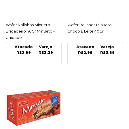
Pipoca Doce 73Gr -
Parati - Pacote
R$2,50
Wafer Rolinhos Minueto
ACESSAR
Wafer Rolinhos Minueto
ACESSAR
Brigadeiro 40Gr Minueto -
Choco E Leite 40Gr
COMPRAR
Unidade
Atacado
Varejo
Atacado
Varejo
COMPARAR
R$2,99
R$3,39
R$2,99
R$3,39
LISTA DE DESEJO
MINUETO
Biscoito Wafer Minueto
Supremo Choc.intense
83Gr
R$3,25
COMPRAR