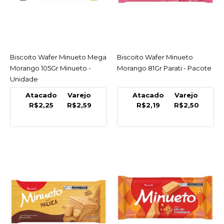
R$2,50
COMPRAR
Biscoito Wafer Minueto Mega
ACESSAR
Biscoito Wafer Minueto
ACESSAR
COMPARAR
Morango 105Gr Minueto -
Morango 81Gr Parati - Pacote
LISTA DE DESEJO
Unidade
Atacado
Varejo
Atacado
Varejo
MINUETO
R$2,25
R$2,59
R$2,19
R$2,50
Biscoito Wafer Minueto
Mega Morango 105Gr
Minueto - Unidade
R$2,59
COMPRAR
COMPARAR
LISTA DE DESEJO