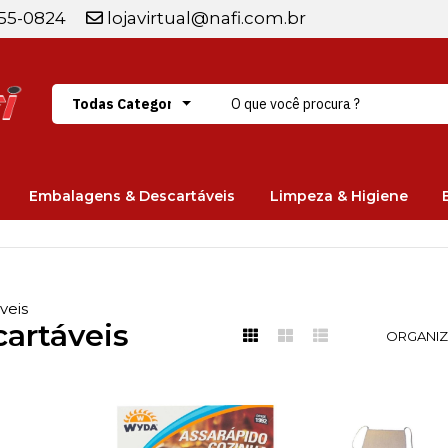
255-0824
lojavirtual@nafi.com.br
Embalagens & Descartáveis
Limpeza & Higiene
veis
artáveis
ORGANIZ