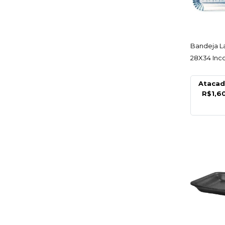
AC
Bandeja L
28X34 Inco
Ataca
R$1,6