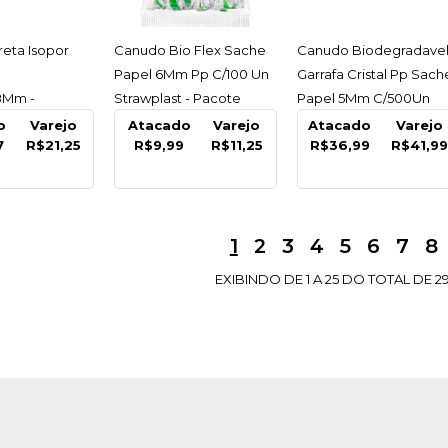
R$18,5
ESSAR
ACESSAR
ACESSAR
eta Isopor
Canudo Bio Flex Sache
Canudo Biodegradave
Papel 6Mm Pp C/100 Un
Garrafa Cristal Pp Sach
8Mm -
Strawplast - Pacote
Papel 5Mm C/500Un
Term
C/100 Un
o
Varejo
Atacado
Varejo
Atacado
Varejo
COMPARA
7
R$21,25
R$9,99
R$11,25
R$36,99
R$41,9
1
2
3
4
5
6
7
8
EXIBINDO DE 1 A 25 DO TOTAL DE 29
FIBRAFORM
Bandeja