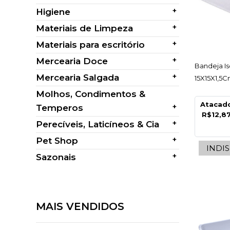
+
Higiene
+
Materiais de Limpeza
+
Materiais para escritório
+
Mercearia Doce
AC
Bandeja Is
+
Mercearia Salgada
15X15X1,5
Molhos, Condimentos &
Atacad
+
Temperos
R$12,8
+
Perecíveis, Laticíneos & Cia
+
Pet Shop
INDI
+
Sazonais
MAIS VENDIDOS