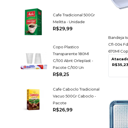
Cafe Tradicional 500Gr
Melitta - Unidade
R$29,99
AC
Bandeja I
Cfl-004 F
Copo Plastico
670Ml Cop
Transparente 180Ml
Pacote C/
Atacad
C/100 Abnt Orleplast -
R$35,2
Pacote C/100 Un
R$8,25
Cafe Caboclo Tradicional
Vacuo 500Gr Caboclo -
Pacote
R$26,99