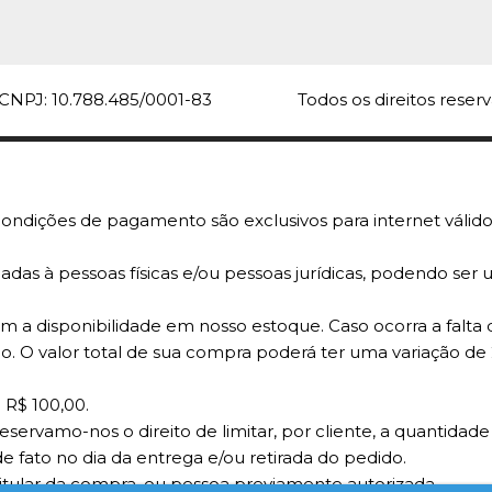
FIBRAFORM
Bandeja
15X15X1
CNPJ: 10.788.485/0001-83
Todos os direitos rese
R$14,
ondições de pagamento são exclusivos para internet válido
adas à pessoas físicas e/ou pessoas jurídicas, podendo se
 a disponibilidade em nosso estoque. Caso ocorra a falta 
o. O valor total de sua compra poderá ter uma variação de
COMPARA
 R$ 100,00.
reservamo-nos o direito de limitar, por cliente, a quantid
e fato no dia da entrega e/ou retirada do pedido.
titular da compra, ou pessoa previamente autorizada.