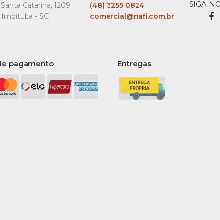
SIGA N
Santa Catarina, 1209
(48) 3255 0824
14,5 X 2
 Imbituba - SC
comercial@nafi.com.br
Fibrafo
Un
de pagamento
Entregas
R$22,
COMPARA