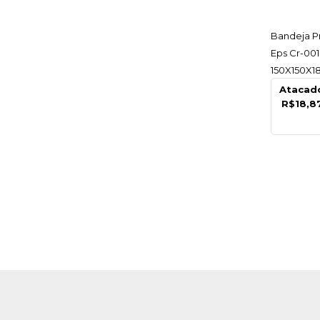
AC
Bandeja Pr
Eps Cr-001
150X150X1
Copobras 
Atacad
R$18,8