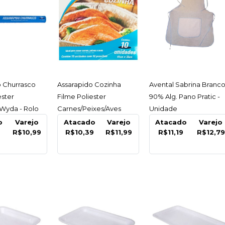
WYDA
Assarap
Filme P
Wyda - 
ESSAR
ACESSAR
ACESSAR
o Churrasco
Assarapido Cozinha
Avental Sabrina Branc
ester
Filme Poliester
90% Alg. Pano Pratic -
R$10,
yda - Rolo
Carnes/Peixes/Aves
Unidade
41Cmx33Cm C/10Un
o
Varejo
Atacado
Varejo
Atacado
Varejo
R$10,99
R$10,39
R$11,99
R$11,19
R$12,79
Wyda - Pacote C/10 Un
COMPARA