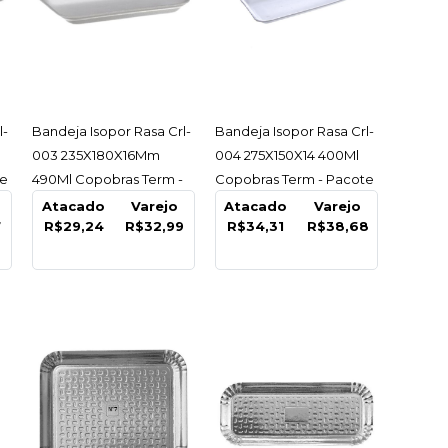
ACESSAR
ACESSAR
l-
Bandeja Isopor Rasa Crl-
Bandeja Isopor Rasa Crl-
003 235X180X16Mm
004 275X150X14 400Ml
te
490Ml Copobras Term -
Copobras Term - Pacote
Pacote C/100 Un
C/100 Un
Atacado
Varejo
Atacado
Varejo
7
R$29,24
R$32,99
R$34,31
R$38,68
 Sabrina Branco
 Pano Pratic -
e
9
COMPRAR