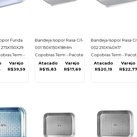
ESSAR
ACESSAR
ACESSAR
sopor Funda
Bandeja Isopor Rasa Crl-
Bandeja Isopor Rasa Cr
d 275X150X29
001 150X150X18Mm
002 210X140X17
obras Term -
Copobras Term - Pacote
Copobras Term - Paco
100 Un
C/100 Un
C/100 Un
o
Varejo
Atacado
Varejo
Atacado
Varejo
3
R$39,59
R$15,83
R$17,69
R$20,19
R$22,7
PANO PRATIC
Avental
90% Alg.
Unidad
R$12,7