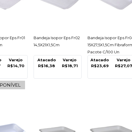
WYDA
ESSAR
ACESSAR
ACESSAR
opor Eps Fr01
Bandeja Isopor Eps Fr02
Bandeja Isopor Eps Fr0
Assarap
Cm
14,5X21X1,5Cm
15X27,5X1,5Cm Fibraform
Polieste
Pacote C/100 Un
o
Varejo
Atacado
Varejo
Atacado
Varejo
Carnes/
7
R$14,70
R$16,38
R$18,71
R$23,69
R$27,0
41Cmx3
Wyda - 
SPONÍVEL
R$11,9
COMPARA