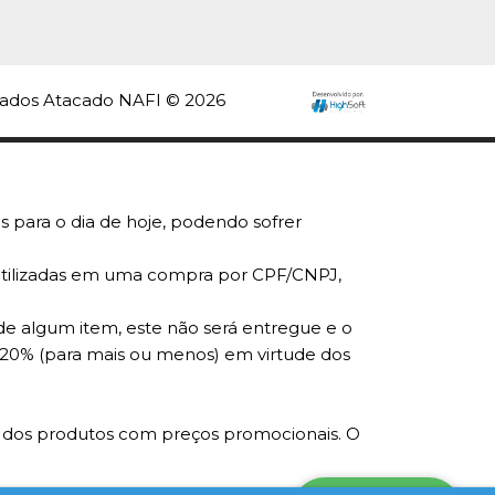
 Isopor Eps Fr01
,5Cm
rvados Atacado NAFI © 2026
INDISPONÍVEL
70
s para o dia de hoje, podendo sofrer
r utilizadas em uma compra por CPF/CNPJ,
COMPRAR
INDISPONÍVEL
de algum item, este não será entregue e o
 20% (para mais ou menos) em virtude dos
R
LISTA DE DESEJO
ade dos produtos com preços promocionais. O