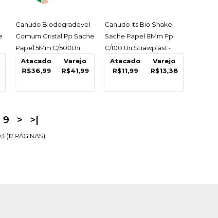
9
ACESSAR
ACESSAR
l
Canudo Biodegradevel
Canudo Its Bio Shake
e
Comum Cristal Pp Sache
Sache Papel 8Mm Pp
COMPRAR
Papel 5Mm C/500Un
C/100 Un Strawplast -
Strawplast - Caixa C/500
Pacote C/100 Un
Atacado
Varejo
Atacado
Varejo
R
LISTA DE DESEJO
9
R$36,99
R$41,99
R$11,99
R$13,38
9
>
>|
3 (12 PÁGINAS)
 Isopor Eps Ff02