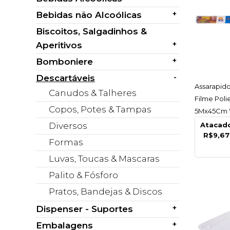
+
Bebidas não Alcoólicas
Biscoitos, Salgadinhos &
+
Aperitivos
+
Bomboniere
-
Descartáveis
AC
Assarapid
Canudos & Talheres
Filme Poli
Copos, Potes & Tampas
5Mx45Cm W
Diversos
Atacad
R$9,67
Formas
Luvas, Toucas & Mascaras
Palito & Fósforo
Pratos, Bandejas & Discos
+
Dispenser - Suportes
+
Embalagens