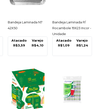
R
LISTA DE DESEJO
ACESSAR
ACESSAR
Bandeja Laminada N7
Bandeja Laminada P/
42X50
Rocambole 19X23 Incor -
Unidade
Atacado
Varejo
Atacado
Varejo
R$3,59
R$4,10
R$1,09
R$1,24
 Isopor Eps Ff 05
Cm Fibraform -
C/100 Un