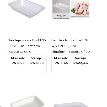
ido Churrasco
oliester 5Mx45Cm
Rolo
ACESSAR
ACESSAR
o
Bandeja Isopor Eps Ff 05
Bandeja Isopor Eps Ff02
11X16X3Cm Fibraform -
14,5 X 21 X 2,5Cm
99
Pacote C/100 Un
Fibraform - Pacote C/100
Un
Atacado
Varejo
Atacado
Varejo
R$15,99
R$18,59
R$19,65
R$22,46
COMPRAR
R
LISTA DE DESEJO