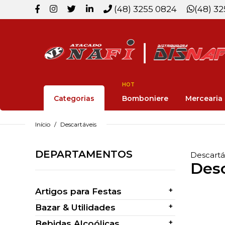
(48) 3255 0824
(48) 3
HOT
Categorias
Bomboniere
Mercearia
Início
Descartáveis
DEPARTAMENTOS
Descartá
Desc
+
Artigos para Festas
+
Bazar & Utilidades
+
Bebidas Alcoólicas