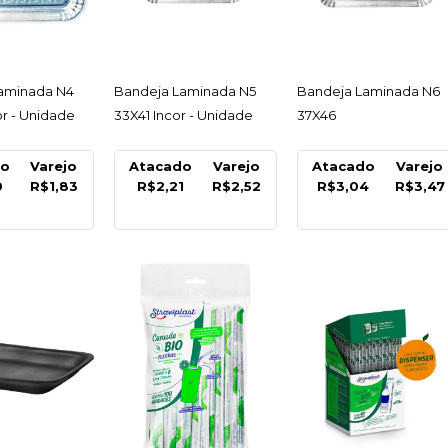
COMPARA
ESSAR
ACESSAR
ACESSAR
aminada N4
Bandeja Laminada N5
Bandeja Laminada N6
r - Unidade
33X41 Incor - Unidade
37X46
do
Varejo
Atacado
Varejo
Atacado
Varejo
0
R$1,83
R$2,21
R$2,52
R$3,04
R$3,47
FIBRAFORM
Bandeja
11X16X3
Pacote 