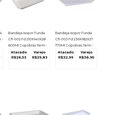
ACESSAR
ACESSAR
4
Bandeja Isopor Funda
Bandeja Isopor Funda
ido Cozinha Filme
 -
Cfl-002 Fd 210X140X28
Cfl-003 Fd 236X182X27
r
600Ml Copobras Term -
770Ml Copobras Term -
Pacote C/100 Un
Pacote C/100 Un
Atacado
Varejo
Atacado
Varejo
Peixes/Aves
7
R$26,53
R$29,83
R$32,99
R$36,95
3Cm C/10Un
Pacote C/10 Un
9
COMPRAR
R
LISTA DE DESEJO