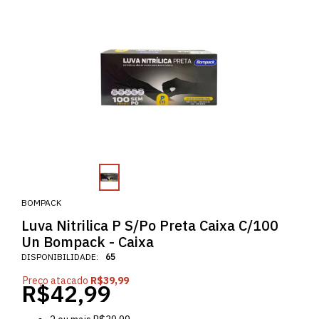
BOMPACK
Luva Nitrilica P S/Po Preta Caixa C/100
Un Bompack - Caixa
DISPONIBILIDADE:
65
Preço atacado
R$39,99
R$42,99