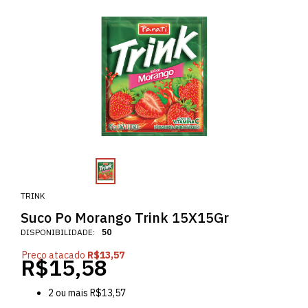
TRINK
Suco Po Morango Trink 15X15Gr
DISPONIBILIDADE:
50
Preço atacado
R$13,57
R$15,58
2
ou mais
R$13,57